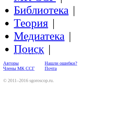
Библиотека
|
Теория
|
Медиатека
|
Поиск
|
Структурный Гороскоп
Авторы
Нашли ошибки?
Члены МК ССГ
Почта
© 2011–2016 sgoroscop.ru.