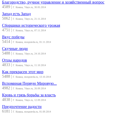
Благородство, ручное управление и хозяйственный вопрос
4589
|
Г. Кваша, 7days.ru, 30.05.2014
Запад есть Запад
5062
|
Г. Кваша, 7days.ru, 21.11.2014
Сборщики исторического урожая
4751
|
Г. Кваша, 7days.ru, 07.11.2014
Вкус победы
5414
|
Г. Кваша, mospravda.ru, 01.11.2014
Скучные люди
5488
|
Г. Кваша, 7days.ru, 24.10.2014
Отцы народов
4833
|
Г. Кваша, 7days.ru, 11.10.2014
Как прекрасен этот мир
5488
|
Г. Кваша, mospravda.ru, 13.10.2014
Вспоминая Первую Мировую...
4982
|
Г. Кваша, 7days.ru, 26.09.2014
Кровь и грязь борьбы за власть
4838
|
Г. Кваша, 7days.ru, 12.09.2014
Предпочтение радости
6181
|
Г. Кваша, mospravda.ru, 01.09.2014