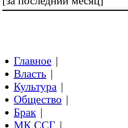
[за последний месяц]
Главное
|
Власть
|
Культура
|
Общество
|
Брак
|
МК ССГ
|