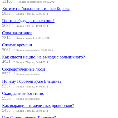
13108
|
Г. Кваша, mospravda.ru, 08.05.2014
Хотите стабильности - ищите Короля
5832
|
Г. Кваша, 7days.ru, 02.05.2014
Гости из будущего - кто они?
5687
|
Г. Кваша, 7days.ru, 18.04.2014
Схватка титанов
7814
|
Г. Кваша, www.aif.ru, 09.04.2014
Сжатие времени
5067
|
Г. Кваша, mospravda.ru, 25.04.2014
Как спасти нацию, не выходя с больничного?
4941
|
Г. Кваша, 7days.ru, 04.04.2014
Сосредоточенные люди
5523
|
Г. Кваша, mospravda.ru,
Почему Горбачев хуже Ельцина?
5337
|
Г. Кваша, 7days.ru, 14.03.2014
Скандальное богатство
5536
|
Г. Кваша, mospravda.ru,
Как выращивать железных дровосеков?
5455
|
Г. Кваша, 7days.ru, 28.02.2014
Чем Сталин лучше Троцкого?