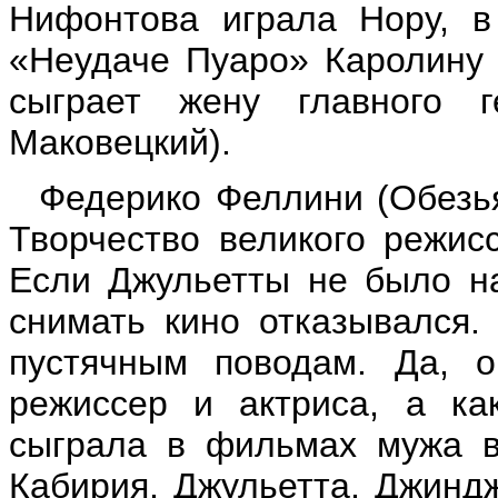
Нифонтова играла Нору, 
«Неудаче Пуаро» Каролину 
сыграет жену главного 
Маковецкий).
Федерико Феллини (Обезья
Творчество великого режис
Если Джульетты не было н
снимать кино отказывался.
пустячным поводам. Да, о
режиссер и актриса, а ка
сыграла в фильмах мужа в
Кабирия, Джульетта, Джиндж