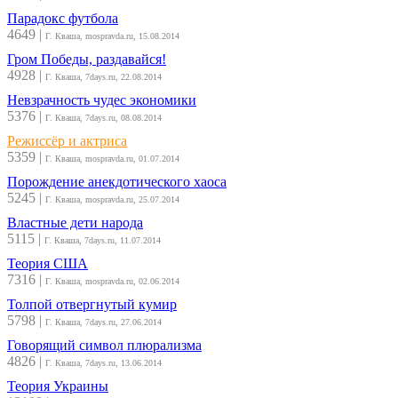
Парадокс футбола
4649
|
Г. Кваша, mospravda.ru, 15.08.2014
Гром Победы, раздавайся!
4928
|
Г. Кваша, 7days.ru, 22.08.2014
Невзрачность чудес экономики
5376
|
Г. Кваша, 7days.ru, 08.08.2014
Режиссёр и актриса
5359
|
Г. Кваша, mospravda.ru, 01.07.2014
Порождение анекдотического хаоса
5245
|
Г. Кваша, mospravda.ru, 25.07.2014
Властные дети народа
5115
|
Г. Кваша, 7days.ru, 11.07.2014
Теория США
7316
|
Г. Кваша, mospravda.ru, 02.06.2014
Толпой отвергнутый кумир
5798
|
Г. Кваша, 7days.ru, 27.06.2014
Говорящий символ плюрализма
4826
|
Г. Кваша, 7days.ru, 13.06.2014
Теория Украины