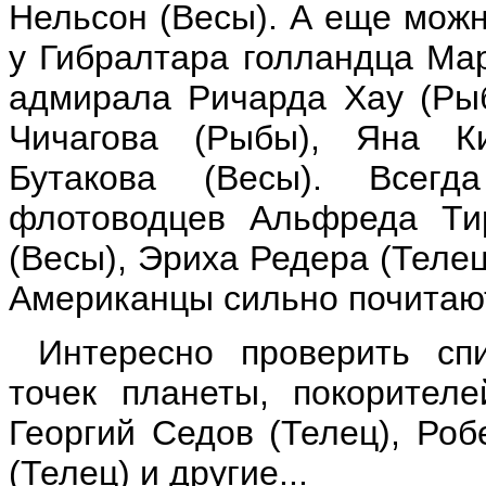
Нельсон (Весы). А еще можн
у Гибралтара голландца Мар
адмирала Ричарда Хау (Ры
Чичагова (Рыбы), Яна Ки
Бутакова (Весы). Всег
флотоводцев Альфреда Ти
(Весы), Эриха Редера (Теле
Американцы сильно почитаю
Интересно проверить сп
точек планеты, покорител
Георгий Седов (Телец), Роб
(Телец) и другие...