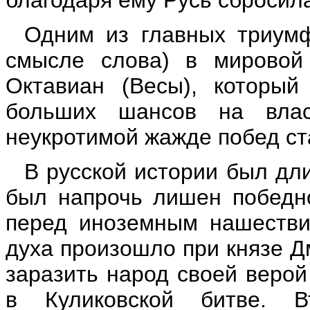
благодаря ему Русь сбросила
Одним из главных триум
смысле слова) в мировой
Октавиан (Весы), которы
больших шансов на влас
неукротимой жажде побед ст
В русской истории был дл
был напрочь лишен победно
перед иноземным нашестви
духа произошло при князе Д
заразить народ своей верой
в Куликовской битве. В