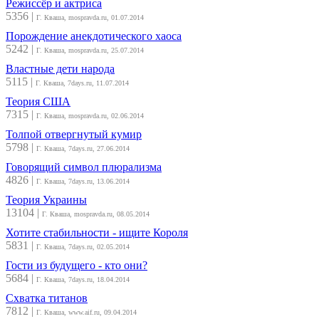
Режиссёр и актриса
5356
|
Г. Кваша, mospravda.ru, 01.07.2014
Порождение анекдотического хаоса
5242
|
Г. Кваша, mospravda.ru, 25.07.2014
Властные дети народа
5115
|
Г. Кваша, 7days.ru, 11.07.2014
Теория США
7315
|
Г. Кваша, mospravda.ru, 02.06.2014
Толпой отвергнутый кумир
5798
|
Г. Кваша, 7days.ru, 27.06.2014
Говорящий символ плюрализма
4826
|
Г. Кваша, 7days.ru, 13.06.2014
Теория Украины
13104
|
Г. Кваша, mospravda.ru, 08.05.2014
Хотите стабильности - ищите Короля
5831
|
Г. Кваша, 7days.ru, 02.05.2014
Гости из будущего - кто они?
5684
|
Г. Кваша, 7days.ru, 18.04.2014
Схватка титанов
7812
|
Г. Кваша, www.aif.ru, 09.04.2014