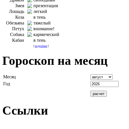
Змея
презентация
Лошадь
легкий
Коза
в тень
Обезьяна
тяжелый
Петух
внимание!
Собака
кармический
Кабан
в тень
[
подробнее
]
Гороскоп на месяц
Месяц
Год
Ссылки