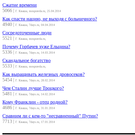
Сжатие времени
5066
|
Г. Кваша, mospravda.ru, 25.04.2014
Как спасти нацию, не выходя с больничного?
4940
|
Г. Кваша, 7days.ru, 04.04.2014
Сосредоточенные люди
5521
|
Г. Кваша, mospravda.ru,
Почему Горбачев хуже Ельцина?
5336
|
Г. Кваша, 7days.ru, 14.03.2014
Скандальное богатство
5533
|
Г. Кваша, mospravda.ru,
Как выращивать железных дровосеков?
5454
|
Г. Кваша, 7days.ru, 28.02.2014
Чем Сталин лучше Троцкого?
5481
|
Г. Кваша, 7days.ru, 14.02.2014
Кому Франклин - отец родной?
4686
|
Г. Кваша, 7days.ru, 31.01.2014
Сравним ли с кем-то "несравненный" Путин?
7713
|
Г. Кваша, 7days.ru, 17.01.2014