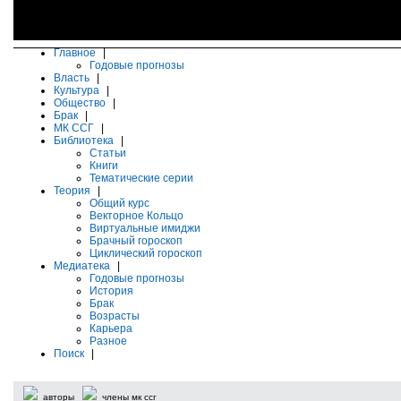
Главное
|
Годовые прогнозы
Власть
|
Культура
|
Общество
|
Брак
|
МК ССГ
|
Библиотека
|
Статьи
Книги
Тематические серии
Теория
|
Общий курс
Векторное Кольцо
Виртуальные имиджи
Брачный гороскоп
Циклический гороскоп
Медиатека
|
Годовые прогнозы
История
Брак
Возрасты
Карьера
Разное
Поиск
|
авторы
члены мк ссг