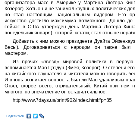
организатора масс в Америке у Мартина Лютера Кинг
Козерог). Хоть он и не занимал крупных политических до
но стал настоящим национальным лидером. Его ор
искусство достигло максимума возможного. Дошло до т
сейчас в США утвержден день Мартина Лютера Кинга
понедельник января), которой, кстати, стал отныне нераб
Добавить к ним можно президента Дуайта Эйзенхауэ
Весы). Договариваться с народом он также был 
мастером.
Из прочих «звезд» мировой политики в первую
вспоминается Мао Цзэдун (Змея, Козерог). О степени ег
на китайского слушателя и читателя можно говорить бе
И вновь возникает вопрос: а был ли Мао удачливым пр
Ответ, скорее всего, отрицательный. Китай при нем н
многого, но впечатление он оставил сильное.
http://www.7days.us/print/902/index.html#p=35
Поделиться