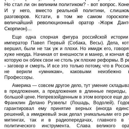
Но стал ли он великим политиком? - вот вопрос. Коне
И у него, вместо реальной политики, слишко
разговоров. Кстати, в том же самом гороскопе
величайший революционный оратор -Жорж Данто
Скорпион)...
Еще одна спорная фигура российской истори
император Павел Первый (Собака, Весы). Дела, ко
вершил, были не так уж и плохи. Но имидж его, говор
хуже некуда. Начиная от внешности и манер, и кончая 
которую он облек свои не столь уж плохие реформы. В р
- заговор и смерть. И все это только потому, что в Росси
не верили «умникам», каковыми неизбежно в
Профессоры.
Америка — совсем другое дело, тут умение складыв
в предложения, а предложения в длинные периоды, 
большой цене. Непревзойденным в этом вопросе еще до
Франклин Делано Рузвельт (Лошадь, Водолей). Годо
гарантировал ему принятие верных (иногда единс
решений, а имиджевый знак делал уникальными его реч
митингах, так и в радиопередачах, главного в 
политического инструмента. Слава великого ор