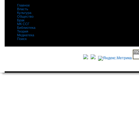
Главное
|
Власть
|
Культура
|
Общество
|
Брак
|
МК ССГ
|
Библиотека
|
Теория
|
Медиатека
|
Поиск
|