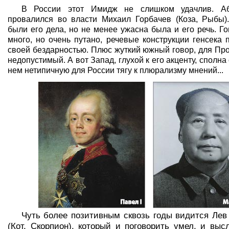
В России этот Имидж не слишком удачлив. Аб
провалился во власти Михаил Горбачев (Коза, Рыбы)
были его дела, но не менее ужасна была и его речь. Г
много, но очень путано, речевые конструкции генсека
своей бездарностью. Плюс жуткий южный говор, для Пр
недопустимый. А вот Запад, глухой к его акценту, сполна
нем нетипичную для России тягу к плюрализму мнений...
Чуть более позитивным сквозь годы видится Лев
(Кот, Скорпион), который и поговорить умел, и высл