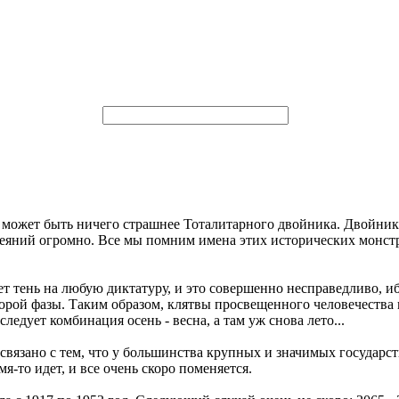
е может быть ничего страшнее Тоталитарного двойника. Двойник
деяний огромно. Все мы помним имена этих исторических монстро
т тень на любую диктатуру, и это совершенно несправедливо, и
торой фазы. Таким образом, клятвы просвещенного человечества 
следует комбинация осень - весна, а там уж снова лето...
вязано с тем, что у большинства крупных и значимых государств
-то идет, и все очень скоро поменяется.