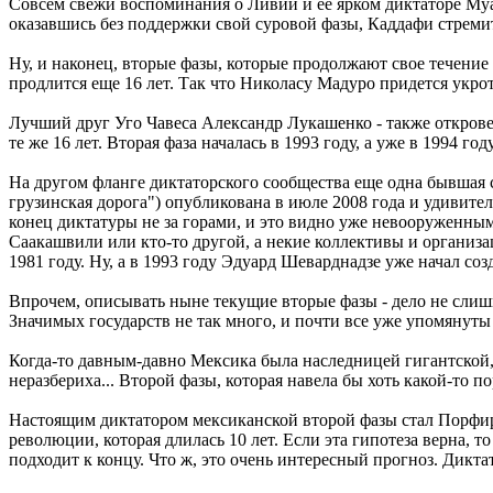
Совсем свежи воспоминания о Ливии и ее ярком диктаторе Муам
оказавшись без поддержки свой суровой фазы, Каддафи стреми
Ну, и наконец, вторые фазы, которые продолжают свое течение и
продлится еще 16 лет. Так что Николасу Мадуро придется укро
Лучший друг Уго Чавеса Александр Лукашенко - также откровенн
те же 16 лет. Вторая фаза началась в 1993 году, а уже в 1994 
На другом фланге диктаторского сообщества еще одна бывшая с
грузинская дорога") опубликована в июле 2008 года и удивите
конец диктатуры не за горами, и это видно уже невооруженным
Саакашвили или кто-то другой, а некие коллективы и организа
1981 году. Ну, а в 1993 году Эдуард Шеварднадзе уже начал со
Впрочем, описывать ныне текущие вторые фазы - дело не слишк
Значимых государств не так много, и почти все уже упомянуты
Когда-то давным-давно Мексика была наследницей гигантской,
неразбериха... Второй фазы, которая навела бы хоть какой-то по
Настоящим диктатором мексиканской второй фазы стал Порфирио
революции, которая длилась 10 лет. Если эта гипотеза верна, т
подходит к концу. Что ж, это очень интересный прогноз. Дикта