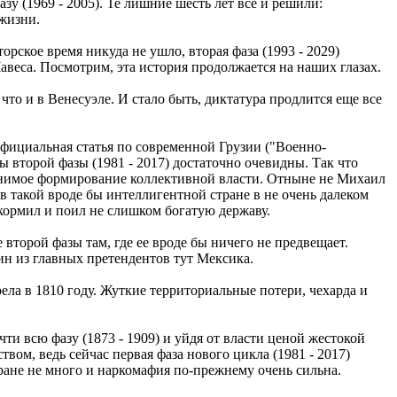
у (1969 - 2005). Те лишние шесть лет все и решили:
 жизни.
орское время никуда не ушло, вторая фаза (1993 - 2029)
авеса. Посмотрим, эта история продолжается на наших глазах.
что и в Венесуэле. И стало быть, диктатура продлится еще все
Официальная статья по современной Грузии ("Военно-
ы второй фазы (1981 - 2017) достаточно очевидны. Так что
е мнимое формирование коллективной власти. Отныне не Михаил
в такой вроде бы интеллигентной стране в не очень далеком
 кормил и поил не слишком богатую державу.
второй фазы там, где ее вроде бы ничего не предвещает.
ин из главных претендентов тут Мексика.
ла в 1810 году. Жуткие территориальные потери, чехарда и
и всю фазу (1873 - 1909) и уйдя от власти ценой жестокой
вом, ведь сейчас первая фаза нового цикла (1981 - 2017)
тране не много и наркомафия по-прежнему очень сильна.