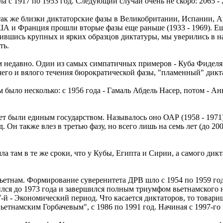
а с 1917 по 1953 год. Следующий случай очень не скоро: 2065 - 
 так же близки диктаторские фазы в Великобритании, Испании, А
 США и Франция прошли вторые фазы еще раньше (1933 - 1969). Ещ
шившись крупных и ярких образцов диктатуры, мы уверились в 
ть.
м недавно. Один из самых симпатичных примеров - Куба Фиделя К
чего и вялого течения бюрократической фазы, "пламенный" дикта
 было несколько: с 1956 года - Гамаль Абдель Насер, потом - А
т были единым государством. Называлось оно ОАР (1958 - 1971)
Он также влез в третью фазу, но всего лишь на семь лет (до 200
а там в те же сроки, что у Кубы, Египта и Сирии, а самого дик
етнам. Формирование суверенитета ДРВ шло с 1954 по 1959 год. 
я до 1973 года и завершился полным триумфом вьетнамского н
7-й - Экономический период. Что касается диктаторов, то товари
ьетнамским Горбачевым", с 1986 по 1991 год. Начиная с 1997-го 