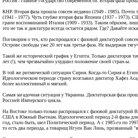
Россия - главное государство современности. Вторая фаза прошл
КНР. Вторая фаза прошла совсем недавно (1949 - 1985). Почти
(1941 - 1977). Чуть глубже вторая фаза Японии (1937 - 1973).
грани воспоминаний Италия (1909 - 1933). Таким образом, ли
это не так и диктатура всегда остается рядом. Где? Давайте иска
Поговорим о тех, кто распрощался с фазовой диктатурой совсе
Острове свободы уже 20 лет как третья фаза. Не выдержав тягу
Такой же исторический график у Египта. Только диктаторов там
лет (!), чем чрезвычайно ухудшил положение своей стран-ы.
В той же ритмической ситуации Сирия. Когда-то Сирия и Египе
Идеологическом периоде страну возглавил диктатор Хафез Асад. 
более коллективный и мягкий.
Самая загадочная ситуация у Украины. Диктаторская фаза прошл
Россией Имперского цикла.
На Востоке только-только распрощался с фазовой диктатурой Вь
США в Южный Вьетнам. Идеологический период 2-й фазы длилс
год, стало быть, шел Политический период. А с 1985-го по 199
то есть два периода, а товарищ Нгуен Ван Линь, прозванный "в