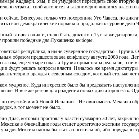
маре Каддафи. Увы, и он умудрился пересидеть свою вторую фаз
тельно утратил свой авторитет и закономерно лишился власти и
 сейчас. Венесуэла только что похоронила Уго Чавеса, но диктат
тить свои демократические порывы и продолжить суровое дело Ч
ый второфазник и, стало быть, диктатор. Тут та же датировка, 
году прошли победные для Лукашенко выборы.
оветская республика, а ныне суверенное государство - Грузия. 
льным образом предшествовала конфликту августа 2008 года. Дат
 глазом, еще четыре года - и Грузия примется за реальное, а н
ции будут решать вопросы власти. Началось же время диктатуры 
здавать теорию вражды с северным соседом, который столько лет
ом мудреное. Куда интереснее было бы предсказать наступление 
 выше. И все же резерв для рождения новых диктаторов есть. Од
 но неустойчивой Новой Испании... Независимость Мексика обре
рядок, в тот момент не было.
 Диас, который простоял у власти суммарно 30 лет, закрыв почт
о Мексика в ближайшие годы станет достаточно жестким государст
тура для Мексики могла бы стать спасительной, ибо порядка в с