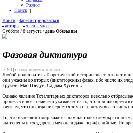
Разное
Поиск
|
Войти
|
Зарегистрироваться
авторы
члены мк ссг
Суббота / 8 августа /
день Обезьяны
Фазовая диктатура
5198
|
Г. Кваша, mospravda.ru, 02.06.2013
Любой пользователь Теоретической истории знает, что нет и н
они ужасны во вторых (диктаторских) фазах, ибо число их зло
Трумэн, Мао Цзедун, Саддам Хусейн...
Однако явление Тоталитарных диктаторов невольно отбрасывае
процесса и всего-навсего указывает на то, что пришло время в
клятвам, что никогда не вернется зима и за летом всего лишь по
То, что нынешний мир кажется нам настолько демократичным, с
вытеснены в государства мелкие и даже периферийные. Но время