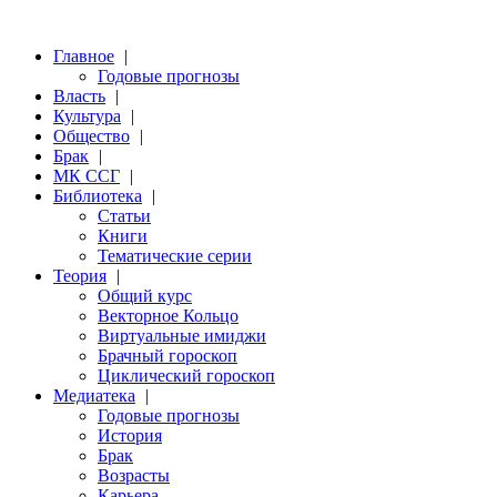
Главное
|
Годовые прогнозы
Власть
|
Культура
|
Общество
|
Брак
|
МК ССГ
|
Библиотека
|
Статьи
Книги
Тематические серии
Теория
|
Общий курс
Векторное Кольцо
Виртуальные имиджи
Брачный гороскоп
Циклический гороскоп
Медиатека
|
Годовые прогнозы
История
Брак
Возрасты
Карьера