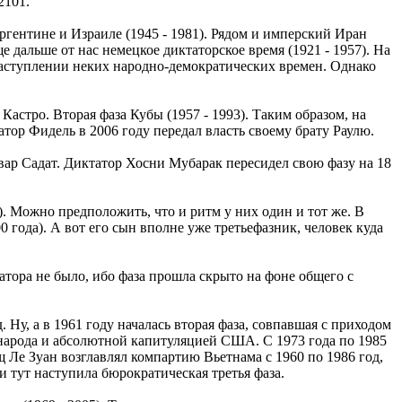
2101.
ргентине и Израиле (1945 - 1981). Рядом и имперский Иран
е дальше от нас немецкое диктаторское время (1921 - 1957). На
наступлении неких народно-демократических времен. Однако
астро. Вторая фаза Кубы (1957 - 1993). Таким образом, на
тор Фидель в 2006 году передал власть своему брату Раулю.
нвар Садат. Диктатор Хосни Мубарак пересидел свою фазу на 18
. Можно предположить, что и ритм у них один и тот же. В
0 года). А вот его сын вполне уже третьефазник, человек куда
татора не было, ибо фаза прошла скрыто на фоне общего с
Ну, а в 1961 году началась вторая фаза, совпавшая с приходом
арода и абсолютной капитуляцией США. С 1973 года по 1985
щ Ле Зуан возглавлял компартию Вьетнама с 1960 по 1986 год,
и тут наступила бюрократическая третья фаза.