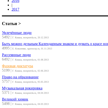
2016
|
2017
Статьи >
Увлечённые люди
5492
|
Г. Кваша, mospravda.ru, 20.12.2013
Быть можно дельным Календарным знаком и думать о красе ног
4995
|
Е. Коваленко, sgoroscop.ru, 01.11.2013
Рассеянные люди
6492
|
Г. Кваша, mospravda.ru, 01.08.2013
Фазовая диктатура
5199
|
Г. Кваша, mospravda.ru, 02.06.2013
Право на образование
5757
|
Г. Кваша, mospravda.ru, 05.05.2013
Музыкальная рокировка
5371
|
Г. Кваша, mospravda.ru, 04.04.2013
Великий химик
5498
|
Г. Кваша, mospravda.ru, 04.03.2013