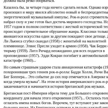
должна была резко оборваться.
Казалось бы, за четыре года ничего сделать нельзя. Однако вз
произошел и миру явился абсолютно новый и беспрецедентн
энергетический музыкальный импульс. Рок-н-ролл стремител
набрал силу и уже готов был достичь мирового господства. Но
1957 годом в полном соответствии с жесткой исторической те
происходит стремительное обрушение жанра. Классики только
явившегося искусства один за другим покидают свое детище.
Ли Льюиса сгубил скандал (1958) с женитьбой на малолетней
племяннице. Элвис Пресли уходит в армию (1958). Чак Берри 
тюрьму (1959). Литл Ричард неожиданно для всех подается в
проповедники (1957). Эдди Кокран погибает в автомобильной
катастрофе (1960)...
Но самым страшным ударом стала авиационная катастрофа (19
похоронившая трех гениев рок-н-ролла: Бадди Холли, Ричи Ва
Биг Боппера... Это событие до сих пор отмечается в Америке 
когда умерла музыка". На этом история американского рок-н-
заканчивается и начинается история британской рок-музыки.
Британская пост-Империя обрела тему для Большого откровен
координату для начала этого откровения (1957)... Осталось тол
огласить имена новых богов. Впрочем, тут вступают уже зако
больших чисел. На Британских островах в те годы каждый че