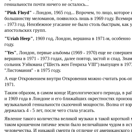
гениальности почти ничего не осталось...
"Pink Floyd"
- Лондон, 1965 год... Впрочем, то лицо, которое
большинству меломанов, появилось лишь в 1969 году. Всемир
- 1973 год. Неизбежное угасание не было столь быстрым, как 
апостольских групп.
"Uriah Heep"
, 1969 год, Лондон, вершина в 1971-м, особенно 
году.
"Yes"
, Лондон, первые альбомы (1969 - 1970) еще не соверше
вершина в 1971 - 1973 годах, далее повтор, застой и спад. Зн
сольник Уэйкмана ("Шесть жен Генриха VIII") выпущен в 1973
"Листомания" - в 1975 году.
А еще Откровением внутри Откровения можно считать рок-оп
1971.
Таким образом, в самом конце Идеологического периода, в ра
и 1969 года в Лондоне и его ближайших окрестностях произо
музыкальной гениальности сказочной мощности. Волна от вз
держалась 4 - 5 лет, после чего стала угасать.
Явление такого количества великой музыки в такой короткий 
таком крошечном пятачке земли было величайшим чудом в ис
человечества. И никакой смерти (в отличие от американского 