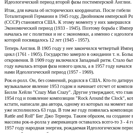
Идеологический период второй фазы постимперской Англии.
Итак, для начала об исторических координатах. После гибели
Тоталитарной Германии в 1945 году, Двойником имперской Р
(СССР) становятся США. К этому моменту у них завершился
Экономический период (1933 - 1945). Поэтому борьба с Импе
началась не с политики и не с экономики, а именно с идеологи
которой посвящалось 12 лет (1945 - 1957).
Теперь Англия. В 1905 году у нее закончился четвертый Импе
цикл (1761 - 1905). Государство замерло в ожидании т. н. Бол
откровения. В 1909 году включился Западный ритм. Стало быт
году началась вторая фаза нового цикла, а в 1957 году началс
нами Идеологический период (1957 - 1969).
Рок-н-ролл. Он, без сомнений, родился в США. Кто-то датиру
музыкальное явление 1953 годом и начинает отсчет от компо
Билли Хейли "Crazy Man Crazy". Другие утверждают, что гла
1954 год и появление композиции "Rock Around the Clock", ко
кстати, написали два автора, одному из которых на момент н
уже исполнилось 63 года. В том же году появилась композици
Rattle and Roll" Биг Джо Тернера. Таким образом, на создание 
массива рок-н-ролла у американцев оставалось всего-то 3 - 4 г
1957 году народная энергия, рождаемая Идеологическом пери