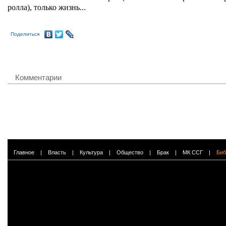
ролла), только жизнь...
Поделиться
Комментарии
Главное
|
Власть
|
Культура
|
Общество
|
Брак
|
МК ССГ
|
Биб