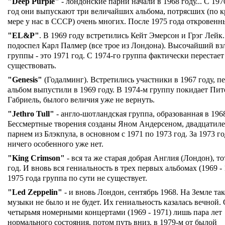
"Deep Purple"
- лондонские парни начали в 1968 году... С 197
год они выпускают три величайших альбома, потрясших (по 
мере у нас в СССР) очень многих. После 1975 года откровенн
"EL&P"
. В 1969 году встретились Кейт Эмерсон и Грэг Лейк.
подоспел Карл Палмер (все трое из Лондона). Высочайший вз
группы - это 1971 год. С 1974-го группа фактически перестает
существовать.
"Genesis"
(Годалминг). Встретились участники в 1967 году, п
альбом выпустили в 1969 году. В 1974-м группу покидает Пит
Габриель, былого величия уже не вернуть.
"Jethro Tull"
- англо-шотландская группа, образованная в 1968
Бессмертные творения созданы Яном Андерсеном, двадцатил
парнем из Блэкпула, в основном с 1971 по 1973 год. За 1973 г
ничего особенного уже нет.
"King Crimson"
- вся та же старая добрая Англия (Лондон), то
год. И вновь вся гениальность в трех первых альбомах (1969 - 
1975 года группа по сути не существует.
"Led Zeppelin"
- и вновь Лондон, сентябрь 1968. На Земле та
музыки не было и не будет. Их гениальность казалась вечной. 
четырьмя номерными концертами (1969 - 1971) лишь пара лет
нормального состояния, потом путь вниз, в 1979-м от былой