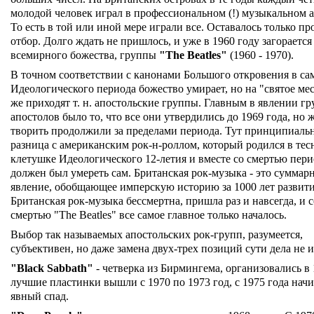
молодой человек играл в профессиональном (!) музыкальном 
То есть в той или иной мере играли все. Оставалось только пр
отбор. Долго ждать не пришлось, и уже в 1960 году загорается
всемирного божества, группы
"The Beatles"
(1960 - 1970).
В точном соответствии с канонами Большого откровения в са
Идеологического периода божество умирает, но на "святое мес
же приходят т. н. апостольские группы. Главным в явлении гр
апостолов было то, что все они утвердились до 1969 года, но 
творить продолжили за пределами периода. Тут принципиаль
разница с американским рок-н-роллом, который родился в тес
клетушке Идеологического 12-летия и вместе со смертью пери
должен был умереть сам. Британская рок-музыка - это суммар
явление, обобщающее имперскую историю за 1000 лет развити
Британская рок-музыка бессмертна, пришла раз и навсегда, и с
смертью "The Beatles" все самое главное только началось.
Выбор так называемых апостольских рок-групп, разумеется,
субъективен, но даже замена двух-трех позиций сути дела не 
"Black Sabbath"
- четверка из Бирмингема, организовались в 
лучшие пластинки вышли с 1970 по 1973 год, с 1975 года начи
явный спад.