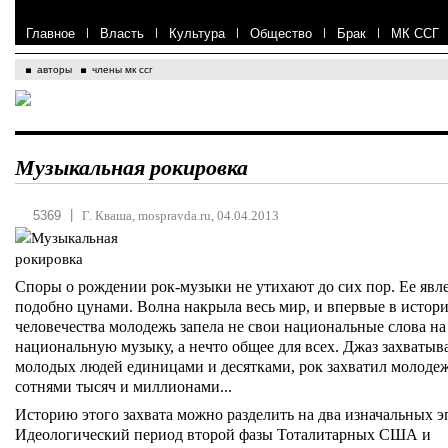
Главное
|
Власть
|
Культура
|
Общество
|
Брак
|
МК ССГ
авторы
члены мк ссг
Музыкальная рокировка
|
5369
Г. Кваша, mospravda.ru, 04.04.2013
Споры о рождении рок-музыки не утихают до сих пор. Ее явл
подобно цунами. Волна накрыла весь мир, и впервые в истор
человечества молодежь запела не свои национальные слова на
национальную музыку, а нечто общее для всех. Джаз захватыв
молодых людей единицами и десятками, рок захватил молоде
сотнями тысяч и миллионами...
Историю этого захвата можно разделить на два изначальных э
Идеологический период второй фазы Тоталитарных США и