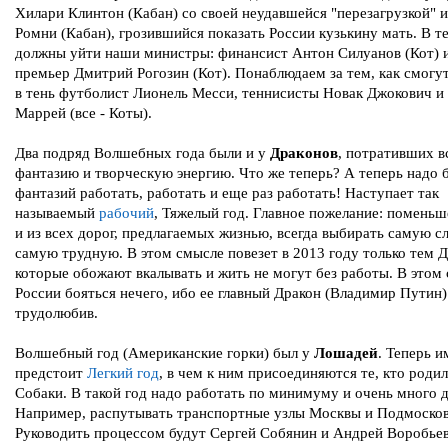
Хилари Клинтон (Кабан) со своей неудавшейся "перезагрузкой" 
Ромни (Кабан), грозившийся показать России кузькину мать. В т
должны уйти наши министры: финансист Антон Силуанов (Кот) и
премьер Дмитрий Рогозин (Кот). Понаблюдаем за тем, как смогу
в тень футболист Лионель Месси, теннисисты Новак Джокович и
Маррей (все - Коты).
Два подряд Волшебных года были и у
Драконов
, потративших 
фантазию и творческую энергию. Что же теперь? А теперь надо б
фантазий работать, работать и еще раз работать! Наступает так
называемый
рабочий
, Тяжелый год. Главное пожелание: поменьш
и из всех дорог, предлагаемых жизнью, всегда выбирать самую 
самую трудную. В этом смысле повезет в 2013 году только тем 
которые обожают вкалывать и жить не могут без работы. В этом
России бояться нечего, ибо ее главный Дракон (Владимир Путин)
трудолюбив.
Волшебный год (Американские горки) был у
Лошадей
. Теперь и
предстоит
Легкий год
, в чем к ним присоединяются те, кто родил
Собаки. В такой год надо работать по минимуму и очень много 
Например, распутывать транспортные узлы Москвы и Подмосков
Руководить процессом будут Сергей Собянин и Андрей Воробьев 