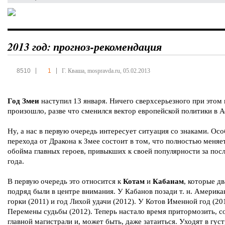
2013 год: прогноз-рекомендация
|
|
8510
1
Г. Кваша, mospravda.ru, 05.02.2013
Год Змеи
наступил 13 января. Ничего сверхсерьезного при этом 
произошло, разве что сменился вектор европейской политики в 
Ну, а нас в первую очередь интересует ситуация со знаками. Ос
перехода от Дракона к Змее состоит в том, что полностью меняе
обойма главных героев, привыкших к своей популярности за пос
года.
В первую очередь это относится к
Котам
и
Кабанам
, которые дв
подряд были в центре внимания. У Кабанов позади т. н. Америка
горки (2011) и год Лихой удачи (2012). У Котов Именной год (201
Перемены судьбы (2012). Теперь настало время притормозить, с
главной магистрали и, может быть, даже затаиться. Уходят в гус