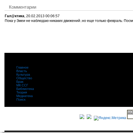
Комментарии
Гал@ктика
, 20.02.2013 00:06:57
Пока у Змеи не наблюдаю никаких движений..но еще только февраль. Посм
Главное
|
Власть
|
Культура
|
Общество
|
Брак
|
МК ССГ
|
Библиотека
|
Теория
|
Медиатека
|
Поиск
|