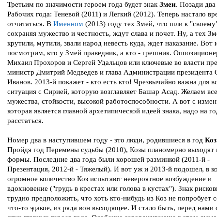
Третьим по значимости героем года будет знак
Змеи
. Позади два
Рабочих года: Теневой (2011) и Легкий (2012). Теперь настало вр
отчитаться. В
Именном
(2013) году тех Змей, что шли к "своему"
сохраняя мужество и честность, ждут слава и почет. Ну, а тех Зм
крутили, мутили, звали народ невесть куда, ждет наказание. Вот 
посмотрим, кто у Змей праведник, а кто - грешник. Оппозицион
Михаил Прохоров и Сергей Удальцов или ключевые во власти пр
министр Дмитрий Медведев и глава Администрации президента 
Иванов. 2013-й покажет - кто есть кто! Чрезвычайно важна для в
ситуация с Сирией, которую возглавляет Башар Асад. Желаем вс
мужества, стойкости, высокой работоспособности. А вот с изме
которая является главной архетипической идеей знака, надо на го
расстаться.
Номер два в наступившем году - это люди, родившиеся в год
Ко
Пройдя год Перемены судьбы (2010), Козы планомерно выходят 
формы. Последние два года были хорошей разминкой (2011-й -
Презентация, 2012-й - Тяжелый). И вот уж и 2013-й подошел, в 
огромное количество Коз испытают невероятное возбуждение и
вдохновение ("грудь в крестах или голова в кустах"). Знак рисков
трудно предположить, что хоть кто-нибудь из Коз не попробует 
что-то эдакое, из ряда вон выходящее. И стало быть, перед нами 