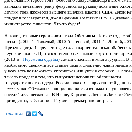
двух главных героев года. Особенно завораживающе в этом смыс
выглядит внезапное (как у фокусника из рукава) появление одног
другим трех джокеров высшего эшелона власти в США. Джон Ке
пойдет в госсекретари, Джон Бреннан возглавит ЦРУ, а Джейкоб 
министерство финансов. Что-то будет!
Наконец, главные герои - люди года
Обезьяны
. Четыре года ста
позади (2009-й - Тяжелый, 2010-й - Теневой, 2011-й - Легкий, 201
Презентации). Впереди четыре года творчества, исканий, беспок
неустойчивости. При этом именно начальный год этого четырех
(2013-й -
Перемены судьбы
) самый опасный и многотрудный. В т
необходимо свернуть все старые дела и смиренно ждать начала 
у всех есть возможность уклониться или уйти в сторону... Особе
тяжело придется тем, кто вынужден исполнять обязанности
государственного лидера. России никаких неприятностей данный
несет, у нас Обезьяны традиционно далеки от рычагов управлени
соседей дела неважные. В Иране, Киргизии, Литве и Латвии Обез
президенты, в Эстонии и Грузии - премьер-министры...
Поделиться