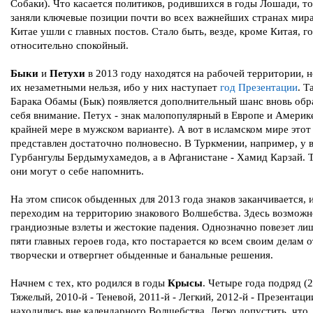
Собаки). Что касается политиков, родившихся в годы Лошади, то
заняли ключевые позиции почти во всех важнейших странах мира
Китае ушли с главных постов. Стало быть, везде, кроме Китая, го
относительно спокойный.
Быки
и
Петухи
в 2013 году находятся на рабочей территории, н
их незаметными нельзя, ибо у них наступает
год Презентации
. Т
Барака Обамы (Бык) появляется дополнительный шанс вновь обр
себя внимание. Петух - знак малопопулярный в Европе и Америк
крайней мере в мужском варианте). А вот в исламском мире этот
представлен достаточно полновесно. В Туркмении, например, у 
Гурбангулы Бердымухамедов, а в Афганистане - Хамид Карзай. Т
они могут о себе напомнить.
На этом список обыденных для 2013 года знаков заканчивается, 
переходим на территорию знакового Волшебства. Здесь возможно
грандиозные взлеты и жестокие падения. Однозначно повезет ли
пяти главных героев года, кто постарается ко всем своим делам 
творчески и отвергнет обыденные и банальные решения.
Начнем с тех, кто родился в годы
Крысы
. Четыре года подряд (2
Тяжелый, 2010-й - Теневой, 2011-й - Легкий, 2012-й - Презентац
находились вне календарного Волшебства. Легко допустить, что