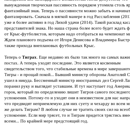
вынужденная творческая пассивность порядком утомила столь я
фантазийный знак. Теперь о пассивности можно забыть и начина
фантазировать. Сначала в мягкой манере в год Расслабления (2013
уже и более активно в год Лихой удачи (2014). Такой расклад кас
представителей знака. Но наша страна более всего будет ждать 
от Крыс-футболистов, которым надо отобраться на чемпионат ми
Ждем планового подъема от Игоря Денисова и Владимира Быстро
также прихода внеплановых футбольных Крыс.
Теперь о
Тиграх
. Еще недавно их было так много на самых важ
постах. А теперь уходят последние. Это является косвенным
свидетельством того, что стабильные времена в мире завершают
Тигры - и прощай покой... Бывший министр обороны Анатолий 
ушел в никуда. Бессменный министр иностранных дел Сергей Ла
поранил руку и выглядит уставшим. И тут наступает год Америк
горок, который по определению лишит Тигров самого последнег
успокоения. Потому-то и уходят они в неизвестном для нас напр
что предвидят неприемлемую для них суету и чехарду во всем м
же делать Тиграм? В любом случае не тратить своих сил на всео
успокоение. Если мир трясет, то и Тиграм придется трястись вме
всеми... По крайней мере предстоящий год.