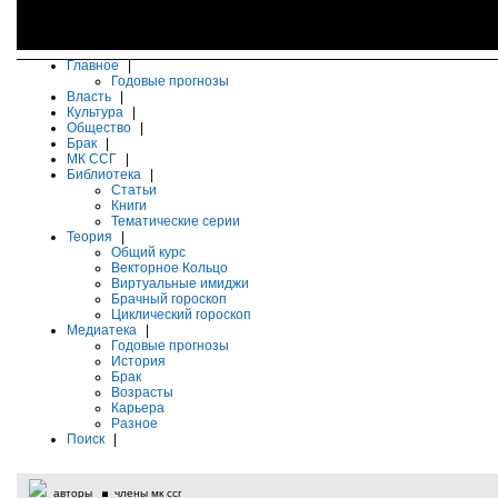
Главное
|
Годовые прогнозы
Власть
|
Культура
|
Общество
|
Брак
|
МК ССГ
|
Библиотека
|
Статьи
Книги
Тематические серии
Теория
|
Общий курс
Векторное Кольцо
Виртуальные имиджи
Брачный гороскоп
Циклический гороскоп
Медиатека
|
Годовые прогнозы
История
Брак
Возрасты
Карьера
Разное
Поиск
|
авторы
члены мк ссг