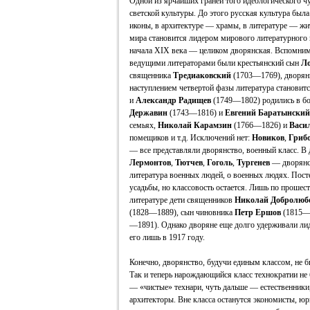
Одной из ярчайших граней того идеологического ч
светской культуры. До этого русская культура был
иконы, в архитектуре — храмы, в литературе — жи
мира становится лидером мирового литературного п
начала XIX века — целиком дворянская. Вспомним,
ведущими литераторами были крестьянский сын
Л
священника
Тредиаковский
(1703—1769), дворя
наступлением четвертой фазы литература становит
и
Александр Радищев
(1749—1802) родились в бо
Державин
(1743—1816) и
Евгений Баратынский
семьях,
Николай Карамзин
(1766—1826) и
Васи
помещиков и т.д. Исключений нет:
Новиков
,
Гриб
— все представляли дворянство, военный класс. В
Лермонтов
,
Тютчев
,
Гоголь
,
Тургенев
— дворянск
литература военных людей, о военных людях. Пост
усадьбы, но классовость остается. Лишь по прошес
литературе дети священников
Николай Добролюб
(1828—1889), сын чиновника
Петр Ершов
(1815—1
—1891). Однако дворяне еще долго удерживали ли
его лишь в 1917 году.
Конечно, дворянство, будучи единым классом, не б
Так и теперь нарождающийся класс технократии не 
— «чистые» технари, чуть дальше — естественники
архитекторы. Вне класса останутся экономисты, юр