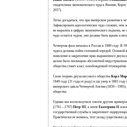
свидетелями экономического чуда в Японии, Корее
2057).
Легко догадаться, что при имперском развитии в че
Зафиксировать идеологическое чудо сложнее, чем э
не выразить в цифрах экономического подъема, не 
чудо остается чудом, оно должно быть ярким и не
Четвертая фаза началась в России в 1989 году. В 
чудеса должны пойти сплошной чередой. Основой все
появление и закрепление ярко выраженного двухкл
целом было посвящено абсолютной индустриализац
общества станет класс освобожденной технократии.
Свою теорию двухклассового общества
Карл Мар
1849 году (31 года от роду) и где умер в 1883 году
имперского цикла Четвертой Англии (1859—1905), 
общества.
Однако мы воспользуемся совсем другим примером
(1761—1797)
Петр III
, а затем
Екатерина II
осво
государственной службы и закрепляют лидирующее 
Практически не меняясь, этот уклад существовал д