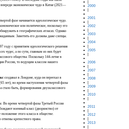
|
, впереди экономическое чудо в Китае (2021—
2000
|
2001
твертой фазе начинается идеологическое чудо.
|
кономическое или политическое, поскольку его
2002
|
обнаружить в географических атласах. Однако
2003
ожиданным. Заметить его должны даже слепцы.
|
2004
|
1997 году с принятием идеологического решения
2005
х чудес, а по сути, главным из них будет
|
ассового общества. Поскольку 144-летие в
ии России, то ведущим классом нашего
2006
|
2007
|
кс
создавал в Лондоне, куда он переехал в
2008
|
 (65 лет), во время наступления четвертой фазы
2009
а стало быть, формирования двухклассового
|
2010
|
. Во время четвертой фазы Третьей России
2011
бождают военный класс (дворянство) от
|
положение этого класса в обществе.
2012
|
о отмены крепостного права.
2013
|