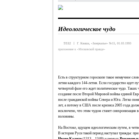
Идеологическое чудо
|
5532
Г. Кваша, «Зазеркалье» №15, 01.03.1993
приложение к «Московской правде»
Есть в структурном гороскопе такое ненаучное сло
летии каждого 144-летия. Если государство идет пу
четвертой фазе его ждет политическое чудо. Таких 
создание после Второй Мировой войны единой Ев
после гражданской войны Севера и Юга. Легко поня
лет, а потому в США после кризиса 2005 года долж
исключено, что этим чудом станет синхронизация в
половины.
На Востоке, идущем идеологическим путем, в четв
В истории Руси такой период наступал трижды: пр
Иване Калите
(1313—1349) и первых
Романовых