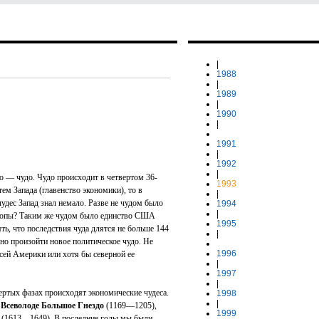
|
1988
|
1989
|
1990
|
1991
|
1992
|
во — чудо. Чудо происходит в четвертом 36-
1993
тем Запада (главенство экономики), то в
|
чудес Запад знал немало. Разве не чудом было
1994
|
ропы? Таким же чудом было единство США
1995
ть, что последствия чуда длятся не больше 144
|
но произойти новое политическое чудо. Не
1996
сей Америки или хотя бы северной ее
|
1997
|
ертых фазах происходят экономические чудеса.
1998
|
и
Всеволоде Большое Гнездо
(1169—1205),
1999
(1613—1649). В последние годы мы были