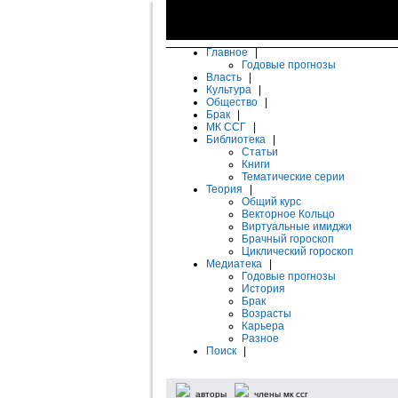
Главное
|
Годовые прогнозы
Власть
|
Культура
|
Общество
|
Брак
|
МК ССГ
|
Библиотека
|
Статьи
Книги
Тематические серии
Теория
|
Общий курс
Векторное Кольцо
Виртуальные имиджи
Брачный гороскоп
Циклический гороскоп
Медиатека
|
Годовые прогнозы
История
Брак
Возрасты
Карьера
Разное
Поиск
|
авторы
члены мк ссг