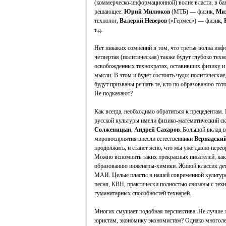
(коммерческо-информационной) волне власти, в ба
решающее:
Юрий Милюков
(МТБ) — физик,
Мих
технолог,
Валерий Неверов
(«Гермес») — физик,
т.д.
Нет никаких сомнений в том, что третья волна инф
четвертая (политическая) также будут глубоко техн
освобожденных технократах, оставивших физику и
мысли. В этом и будет состоять чудо: политически
будут призваны решать те, кто по образованию гот
Не подкачают?
Как всегда, необходимо обратиться к прецедентам.
русской культуры имели физико-математический ск
Солженицын
,
Андрей Сахаров
. Большой вклад 
мировосприятия внесли естественники
Вернадски
продолжить, и станет ясно, что мы уже давно пере
Можно вспомнить таких прекрасных писателей, ка
образованию инженеры-химики. Живой классик де
МАИ. Целые пласты в нашей современной культуре,
песня, КВН, практически полностью связаны с тех
гуманитарных способностей технарей.
Многих смущает подобная перспектива. Не лучше л
юристам, экономику экономистам? Однако многолет