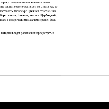
 истерику самоуничижения или излишнюю
и не так импозантно выглядят, но с ними как-то
властвовать: металлург
Брежнев
, текстильщик
Воротников
,
Лигачев
, химики
Щербицкий
,
днако с историческими задачами третьей фазы
, который введет российский народ в третью