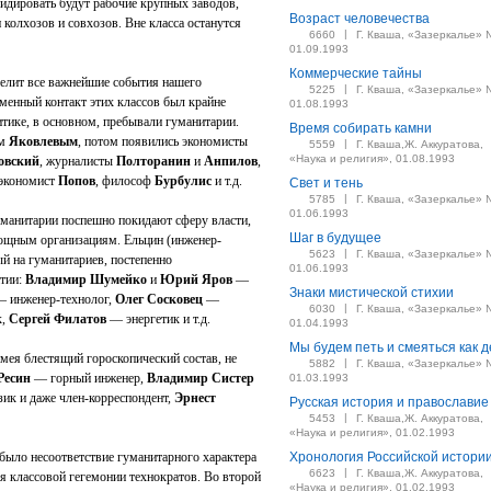
идировать будут рабочие крупных заводов,
Возраст человечества
 колхозов и совхозов. Вне класса останутся
|
6660
Г. Кваша, «Зазеркалье» 
01.09.1993
Коммерческие тайны
делит все важнейшие события нашего
|
5225
Г. Кваша, «Зазеркалье» 
енный контакт этих классов был крайне
01.08.1993
итике, в основном, пребывали гуманитарии.
Время собирать камни
ом
Яковлевым
, потом появились экономисты
|
5559
Г. Кваша,Ж. Аккуратова,
«Наука и религия», 01.08.1993
овский
, журналисты
Полторанин
и
Анпилов
,
 экономист
Попов
, философ
Бурбулис
и т.д.
Свет и тень
|
5785
Г. Кваша, «Зазеркалье» 
01.06.1993
гуманитарии поспешно покидают сферу власти,
Шаг в будущее
ощным организациям. Ельцин (инженер-
|
5623
Г. Кваша, «Зазеркалье» 
й на гуманитариев, постепенно
01.06.1993
атии:
Владимир Шумейко
и
Юрий Яров
—
Знаки мистической стихии
 инженер-технолог,
Олег Сосковец
—
|
6030
Г. Кваша, «Зазеркалье» 
к,
Сергей Филатов
— энергетик и т.д.
01.04.1993
Мы будем петь и смеяться как д
мея блестящий гороскопический состав, не
|
5882
Г. Кваша, «Зазеркалье» 
Ресин
— горный инженер,
Владимир Систер
01.03.1993
ик и даже член-корреспондент,
Эрнест
Русская история и православие
|
5453
Г. Кваша,Ж. Аккуратова,
«Наука и религия», 01.02.1993
ыло несоответствие гуманитарного характера
Хронология Российской истори
|
6623
Г. Кваша,Ж. Аккуратова,
 классовой гегемонии технократов. Во второй
«Наука и религия», 01.02.1993