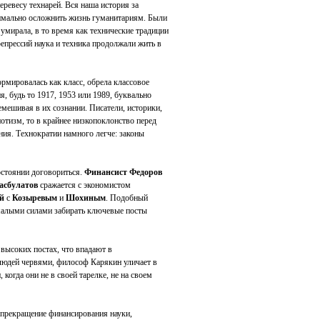
ревесу технарей. Вся наша история за
симально осложнить жизнь гуманитариям. Были
 умирала, в то время как технические традиции
репрессий наука и техника продолжали жить в
рмировалась как класс, обрела классовое
, будь то 1917, 1953 или 1989, буквально
емешивая в их сознании. Писатели, историки,
отизм, то в крайнее низкопоклонство перед
ния. Технократии намного легче: законы
остоянии договориться.
Финансист Федоров
асбулатов
сражается с экономистом
й
с
Козыревым
и
Шохиным
. Подобный
малыми силами забирать ключевые посты
высоких постах, что впадают в
 людей червями, философ Карякин уличает в
 когда они не в своей тарелке, не на своем
и прекращение финансирования науки,