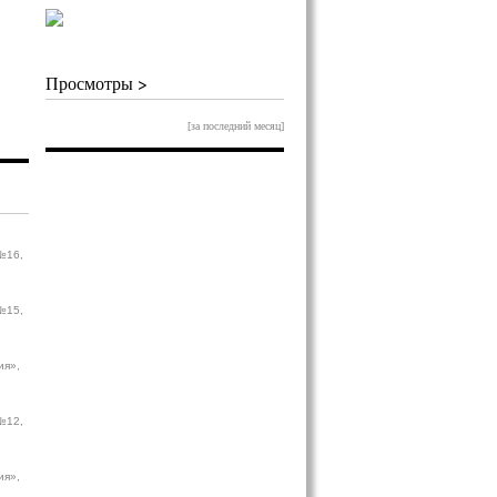
Просмотры >
[за последний месяц]
№16,
№15,
ия»,
№12,
ия»,