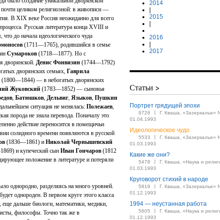
уда было создание уникальной дворянской
2014
а почти целиком религиозной: в живописи —
|
2015
тия. В XIX веке Россия неожиданно для всего
|
роцесса. Русская литература конца ХVIII и
 что до начала идеологического чуда
2016
|
омоносов
(1711—1765), родившийся в семье
2017
нин
Сумароков
(1718—1877). Но с
ся дворянской.
Денис Фонвизин
(1744—1792)
гатых дворянских семьях,
Гаврила
(1800—1844) — в небогатых дворянских
Статьи >
лий Жуковский
(1783—1852) — сыновья
оедов
,
Батюшков
,
Дельвиг
,
Языков
,
Пушкин
Портрет грядущей эпохи
 дальнейшем ситуация не менялась:
Полежаев
,
|
9726
Г. Кваша, «Зазеркалье» 
ая порода не знала перевода. Поначалу это
01.04.1993
епенно действие переносится в помещичьи
Идеологическое чудо
твии солидного времени появляются в русской
|
5533
Г. Кваша, «Зазеркалье» 
ов
(1836—1861) и
Николай Чернышевский
01.03.1993
869) и купеческий сын
Иван Гончаров
(1812
Какие же они?
дирующее положение в литературе и потеряли
|
5478
Г. Кваша, «Наука и религ
01.03.1993
Круговорот стихий в народе
ыло однородно, разделяясь на много уровней.
|
5819
Г. Кваша, «Зазеркалье» 
01.12.1993
будет однороден. В первом круге этого класса
, еще дальше биологи, математики, медики,
1994 — неустанная работа
|
5605
Г. Кваша, «Наука и религ
исты, философы. Точно так же в
01.12.1993