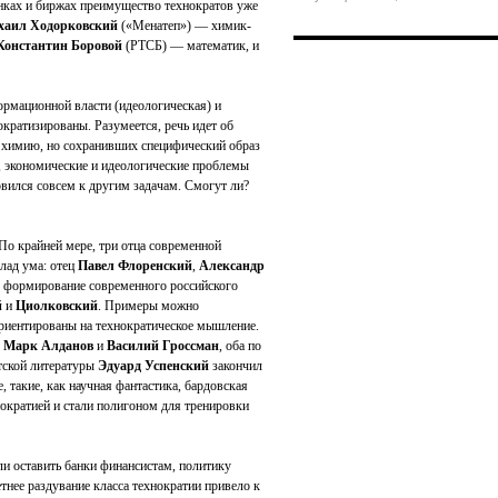
нках и биржах преимущество технократов уже
аил Ходорковский
(«Менатеп») — химик-
Константин Боровой
(РТСБ) — математик, и
ормационной власти (идеологическая) и
ократизированы. Разумеется, речь идет об
 химию, но сохранивших специфический образ
е, экономические и идеологические проблемы
овился совсем к другим задачам. Смогут ли?
 По крайней мере, три отца современной
лад ума: отец
Павел Флоренский
,
Александр
в формирование современного российского
й
и
Циолковский
. Примеры можно
ориентированы на технократическое мышление.
к
Марк Алданов
и
Василий Гроссман
, оба по
тской литературы
Эдуард Успенский
закончил
 такие, как научная фантастика, бардовская
нократией и стали полигоном для тренировки
и оставить банки финансистам, политику
нее раздувание класса технократии привело к