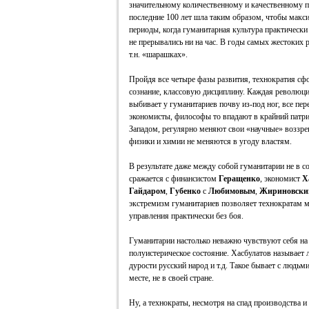
значительному количественному и качественному пе
последние 100 лет шла таким образом, чтобы мак
периоды, когда гуманитарная культура практически
не прерывались ни на час. В годы самых жестоких 
т.н. «шарашках».
Пройдя все четыре фазы развития, технократия сфо
сознание, классовую дисциплину. Каждая революция
выбивает у гуманитариев почву из-под ног, все пер
экономисты, философы то впадают в крайний патри
Западом, регулярно меняют свои «научные» воззре
физики и химии не меняются в угоду властям.
В результате даже между собой гуманитарии не в с
сражается с финансистом
Геращенко
, экономист
Х
Гайдаром
,
Губенко
с
Любимовым
,
Жириновски
экстремизм гуманитариев позволяет технократам 
управления практически без боя.
Гуманитарии настолько неважно чувствуют себя на 
полуистерическое состояние. Хасбулатов называет
дурости русский народ и т.д. Такое бывает с людьми,
месте, не в своей стране.
Ну, а технократы, несмотря на спад производства 