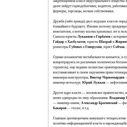
закрепощенном классе индустриального общества л
далее пойдут горнодобытчики, водители, работники
фермеры, торговцы, мелкие собственники.
Дружба (либо вражда) двух ведущих классов опре
ближайшего будущего. Именно поэтому преждеврем
нежелателен, а потому восемь кризисных лет в пол
Сначала юристы
Лукьянов
и
Горбачев
с историк
Гайдар
и
Хасбулатов
, юристы
Шахрай
и
Жирин
режиссеры
Губенко
и
Говорухин
, юрист
Собчак
,
Однако восьмилетие нестабильности кончается, и 
концентрируясь по различным политически беспом
строитель), еще недавно полностью ориентированны
восстанавливает в своем окружении права технокр
инженеры-конструкторы,
Виктор Черномырдин
—
инженер-металлург,
Юрий Лужков
— нефтехими
Другое ядро власти — московское правительство, и
менее однородно по типу образования.
Владимир 
— инженер-химик,
Александр Брагинский
— физ
Бакиров
— геолог, и т.д.
Главным противоречием минувшего четырехлетия б
политико-информационной власти и нарождающейся