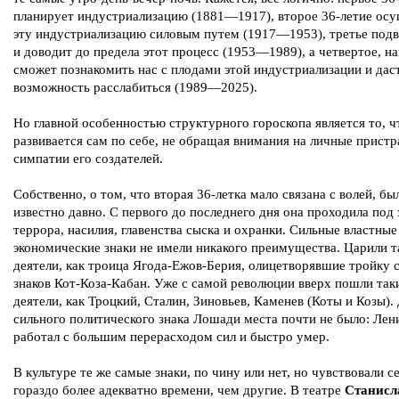
планирует индустриализацию (1881—1917), второе 36-летие осу
эту индустриализацию силовым путем (1917—1953), третье подв
и доводит до предела этот процесс (1953—1989), а четвертое, на
сможет познакомить нас с плодами этой индустриализации и дас
возможность расслабиться (1989—2025).
Но главной особенностью структурного гороскопа является то, ч
развивается сам по себе, не обращая внимания на личные пристр
симпатии его создателей.
Собственно, о том, что вторая 36-летка мало связана с волей, бы
известно давно. С первого до последнего дня она проходила под
террора, насилия, главенства сыска и охранки. Сильные властные
экономические знаки не имели никакого преимущества. Царили т
деятели, как троица Ягода-Ежов-Берия, олицетворявшие тройку
знаков Кот-Коза-Кабан. Уже с самой революции вверх пошли так
деятели, как Троцкий, Сталин, Зиновьев, Каменев (Коты и Козы).
сильного политического знака Лошади места почти не было: Лен
работал с большим перерасходом сил и быстро умер.
В культуре те же самые знаки, по чину или нет, но чувствовали c
гораздо более адекватно времени, чем другие. В театре
Станисл