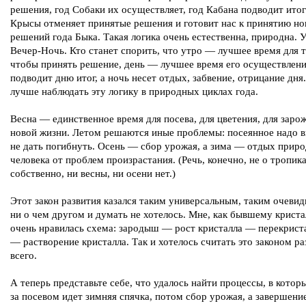
решения, год Собаки их осуществляет, год Кабана подводит итог
Крысы отменяет принятые решения и готовит нас к принятию н
решений года Быка. Такая логика очень естественна, природна. 
Вечер-Ночь. Кто станет спорить, что утро — лучшее время для т
чтобы принять решение, день — лучшее время его осуществлени
подводит дню итог, а ночь несет отдых, забвение, отрицание дня
лучше наблюдать эту логику в природных циклах года.
Весна — единственное время для посева, для цветения, для заро
новой жизни. Летом решаются иные проблемы: посеянное надо в
не дать погибнуть. Осень — сбор урожая, а зима — отдых прир
человека от проблем произрастания. (Речь, конечно, не о тропика
собственно, ни весны, ни осени нет.)
Этот закон развития казался таким универсальным, таким очеви
ни о чем другом и думать не хотелось. Мне, как бывшему криста
очень нравилась схема: зародыш — рост кристалла — перекрист
— растворение кристалла. Так и хотелось считать это законом ра
всего.
А теперь представьте себе, что удалось найти процессы, в котор
за посевом идет зимняя спячка, потом сбор урожая, а завершени