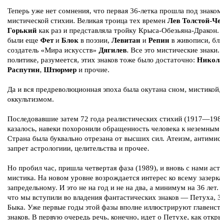
Теперь уже нет сомнения, что первая 36-летка прошла под знако
мистической стихии. Великая троица тех времен
Лев Толстой
-
Ч
Горький
как раз и представляла тройку Крыса-Обезьяна-Дракон.
были еще
Фет
и
Блок
в поэзии,
Левитан
и
Репин
в живописи, бл
создатель «Мира искусств»
Дягилев
. Все это мистические знаки.
политике, разумеется, этих знаков тоже было достаточно:
Никол
Распутин
,
Штюрмер
и прочие.
Да и вся предреволюционная эпоха была окутана сном, мистикой
оккультизмом.
Последовавшие затем 72 года реалистических стихий (1917—198
казалось, навеки похоронили обращенность человека к неземным
Страна была буквально отрезана от высших сил. Атеизм, антими
запрет астрологиии, целительства и прочее.
Нo пробил час, пришла четвертая фаза (1989), и вновь с нами ас
мистика. На новом уровне возрождается интерес ко всему зазерк
запредельному. И это не на год и не на два, а минимум на 36 лет
что мы вступили во владения фантастических знаков — Петуха, 
Быка. Уже первые годы этой фазы вполне иллюстрируют главенст
знаков. В первую очередь речь, конечно, идет о Петухе, как отк