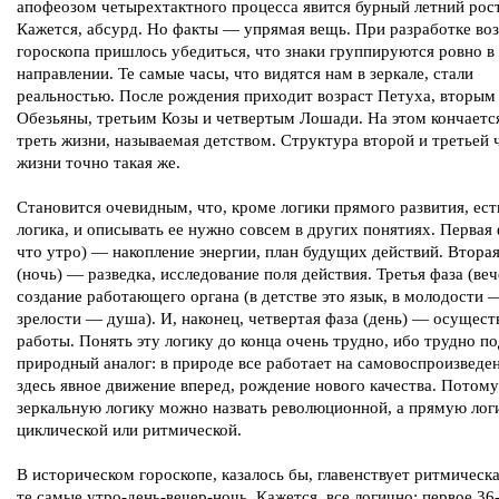
апофеозом четырехтактного процесса явится бурный летний рост
Кажется, абсурд. Но факты — упрямая вещь. При разработке во
гороскопа пришлось убедиться, что знаки группируются ровно в
направлении. Те самые часы, что видятся нам в зеркале, стали
реальностью. После рождения приходит возраст Петуха, вторым
Обезьяны, третьим Козы и четвертым Лошади. На этом кончаетс
треть жизни, называемая детством. Структура второй и третьей 
жизни точно такая же.
Становится очевидным, что, кроме логики прямого развития, ест
логика, и описывать ее нужно совсем в других понятиях. Первая 
что утро) — накопление энергии, план будущих действий. Вторая
(ночь) — разведка, исследование поля действия. Третья фаза (ве
создание работающего органа (в детстве это язык, в молодости 
зрелости — душа). И, наконец, четвертая фаза (день) — осущест
работы. Понять эту логику до конца очень трудно, ибо трудно п
природный аналог: в природе все работает на самовоспроизведен
здесь явное движение вперед, рождение нового качества. Потому
зеркальную логику можно назвать революционной, а прямую лог
циклической или ритмической.
В историческом гороскопе, казалось бы, главенствует ритмическа
те самые утро-день-вечер-ночь. Кажется, все логично: первое 36