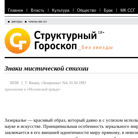
Главное
|
Власть
|
Культура
|
Общество
|
Брак
|
МК ССГ
авторы
члены мк ссг
Знаки мистической стихии
|
6030
Г. Кваша, «Зазеркалье» №4, 01.04.1993
приложение к «Московской правде»
Зазеркалье — красивый образ, который давно и с успехом исполь
науке и искусстве. Принципиальная особенность зеркального ми
заключается в его внешней идентичности миру прямому, в нево