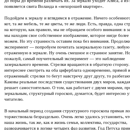
до поры до времени различать их. За зеркало уходит Алиса, а из-
появляется свита Воланда в «нехорошей квартире».
Подойдем к зеркалу и вглядимся в отражение. Ничего особенного
кот, та же мебель, те же цветы, те же люди. Есть, правда, одна ст
на которую, как правило, мы не обращаем особого внимания: в з
мы находим свое собственное изображение, которое нигде более
можем. Но эту странность оставим пока без внимания. Продолж
эксперимент — попробуем почитать зазеркальную газету, любую 
отраженную в зеркале. Ну очень смешное и странное занятие. Но
пожалуй, самый поучительный эксперимент — это наблюдение
зазеркального времени. Стрелки вращаются в обратную сторону
интереснее смотреть на оба циферблата одновременно, прямой 
отраженный: стрелки то бегут навстречу друг другу, то разбегаю
Каковы реальные последствия существования двух миров, каждая
решает самостоятельно. О том, как работает с двумя мирами, п
зеркальным, структурный гороскоп, думается, будет интересно у
читателю.
В начальный период создания структурного гороскопа прямая ло
торжествовала безраздельно. Очень легко удалось установить, чт
наша жизнь, так же, как и жизнь семьи, коллектива, государства,
разворачивается в логике четырех фаз развития. Год Петуха при