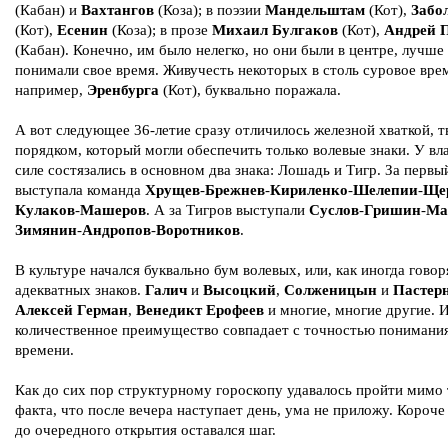
(Кабан) и
Вахтангов
(Коза); в поэзии
Мандельштам
(Кот),
Забо
(Кот),
Есенин
(Коза); в прозе
Михаил Булгаков
(Кот),
Андрей 
(Кабан). Конечно, им было нелегко, но они были в центре, лучше
понимали свое время. Живучесть некоторых в столь суровое вре
например,
Эренбурга
(Кот), буквально поражала.
А вот следующее 36-летие сразу отличилось железной хваткой, 
порядком, который могли обеспечить только волевые знаки. У вл
силе состязались в основном два знака: Лошадь и Тигр. За первы
выступала команда
Хрущев
-
Брежнев
-
Кириленко
-
Шелепии
-
Ще
Кулаков
-
Машеров
. А за Тигров выступали
Суслов
-
Гришин
-
Ма
Зимянин
-
Андропов
-
Воротников
.
В культуре начался буквально бум волевых, или, как иногда говор
адекватных знаков.
Галич
и
Высоцкий
,
Солженицын
и
Пастер
Алексей Герман
,
Венедикт Ерофеев
и многие, многие другие. 
количественное преимущество совпадает с точностью понимания
времени.
Как до сих пор структурному гороскопу удавалось пройти мимо 
факта, что после вечера наступает день, ума не приложу. Короче
до очередного открытия оставался шаг.