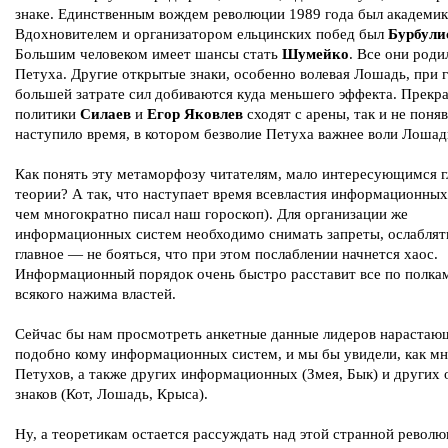
знаке. Единственным вождем революции 1989 года был академи
Вдохновителем и организатором ельцинских побед был
Бурбули
Большим человеком имеет шансы стать
Шумейко
. Все они роди
Петуха. Другие открытые знаки, особенно волевая Лошадь, при 
большей затрате сил добиваются куда меньшего эффекта. Прекр
политики
Силаев
и
Егор Яковлев
сходят с арены, так и не поняв
наступило время, в котором безволие Петуха важнее воли Лошад
Как понять эту метаморфозу читателям, мало интересующимся 
теории? А так, что наступает время всевластия информационных
чем многократно писал наш гороскоп). Для организации же
информационных систем необходимо снимать запреты, ослаблят
главное — не бояться, что при этом послаблении начнется хаос.
Информационный порядок очень быстро расставит все по полкам
всякого нажима властей.
Сейчас бы нам просмотреть анкетные данные лидеров нарастаю
подобно кому информационных систем, и мы бы увидели, как мн
Петухов, а также других информационных (Змея, Бык) и других
знаков (Кот, Лошадь, Крыса).
Ну, а теоретикам остается рассуждать над этой странной револ