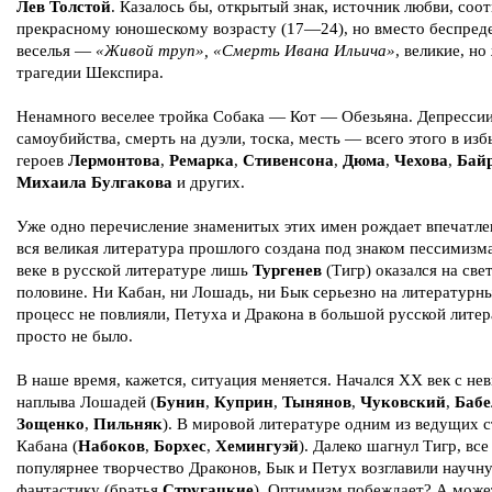
Лев Толстой
. Казалось бы, открытый знак, источник любви, соо
прекрасному юношескому возрасту (17—24), но вместо беспред
веселья —
«Живой труп», «Смерть Ивана Ильича»
, великие, но
трагедии Шекспира.
Ненамного веселее тройка Собака — Кот — Обезьяна. Депрессии
самоубийства, смерть на дуэли, тоска, месть — всего этого в изб
героев
Лермонтова
,
Ремарка
,
Стивенсона
,
Дюма
,
Чехова
,
Бай
Михаила Булгакова
и других.
Уже одно перечисление знаменитых этих имен рождает впечатле
вся великая литература прошлого создана под знаком пессимизм
веке в русской литературе лишь
Тургенев
(Тигр) оказался на све
половине. Ни Кабан, ни Лошадь, ни Бык серьезно на литературн
процесс не повлияли, Петуха и Дракона в большой русской лите
просто не было.
В наше время, кажется, ситуация меняется. Начался ХХ век с не
наплыва Лошадей (
Бунин
,
Куприн
,
Тынянов
,
Чуковский
,
Бабе
Зощенко
,
Пильняк
). В мировой литературе одним из ведущих с
Кабана (
Набоков
,
Борхес
,
Хемингуэй
). Далеко шагнул Тигр, все
популярнее творчество Драконов, Бык и Петух возглавили научн
фантастику (братья
Стругацкие
). Оптимизм побеждает? А може