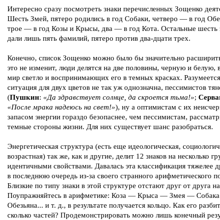
Интересно сразу посмотреть знаки перечисленных Зощенко деят
Шесть Змей, пятеро родились в год Собаки, четверо — в год Обе
трое — в год Козы и Крысы, два — в год Кота. Остальные шесть 
дали лишь пять фамилий, пятеро против два-дцати трех.
Конечно, список Зощенко можно было бы значительно расширить
это не изменит, люди делятся на две половины, черную и белую,
мир светло и воспринимающих его в темных красках. Разумеется
ситуация для двух цветов не так уж однозначна, пессимистов тян
(
Пушкин
:
«Да здравствует солнце, да скроется тьма!»
;
Серва
«После мрака надеюсь на свет!»
), ну а оптимистам с их неисч
запасом энергии гораздо безопаснее, чем пессимистам, рассматр
темные стороны жизни. Для них существует шанс разобраться.
Энергетическая структура (есть еще идеологическая, социологич
возрастная) так же, как и другие, делит 12 знаков на несколько гр
идентичными свойствами. Давалась эта классификация тяжелее д
в последнюю очередь из-за своего странного арифметического п
Близкие по типу знаки в этой структуре отстают друг от друга на
Поупражняйтесь в арифметике: Коза — Крыса — Змея — Собак
Обезьяна... и т. д., в результате получается кольцо. Как его разби
сколько частей? Продемонстрировать можно лишь конечный резу