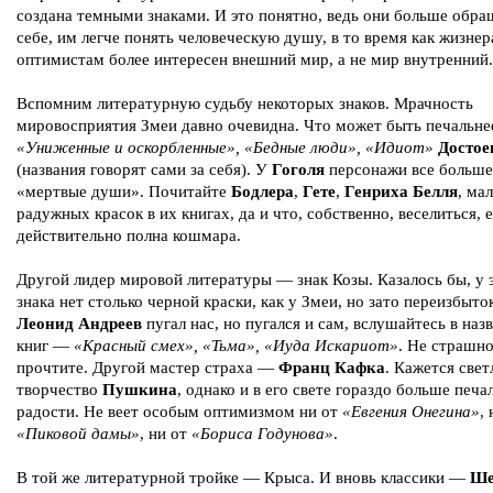
создана темными знаками. И это понятно, ведь они больше обра
себе, им легче понять человеческую душу, в то время как жизне
оптимистам более интересен внешний мир, а не мир внутренний.
Вспомним литературную судьбу некоторых знаков. Мрачность
мировосприятия Змеи давно очевидна. Что может быть печальне
«Униженные и оскорбленные», «Бедные люди», «Идиот»
Достое
(названия говорят сами за себя). У
Гоголя
персонажи все больше
«мертвые души». Почитайте
Бодлера
,
Гете
,
Генриха Белля
, ма
радужных красок в их книгах, да и что, собственно, веселиться, 
действительно полна кошмара.
Другой лидер мировой литературы — знак Козы. Казалось бы, у 
знака нет столько черной краски, как у Змеи, но зато переизбыто
Леонид Андреев
пугал нас, но пугался и сам, вслушайтесь в наз
книг —
«Красный смех», «Тьма», «Иуда Искариот»
. Не страшно
прочтите. Другой мастер страха —
Франц Кафка
. Кажется све
творчество
Пушкина
, однако и в его свете гораздо больше печа
радости. Не веет особым оптимизмом ни от
«Евгения Онегина»
,
«Пиковой дамы»
, ни от
«Бориса Годунова»
.
В той же литературной тройке — Крыса. И вновь классики —
Ше