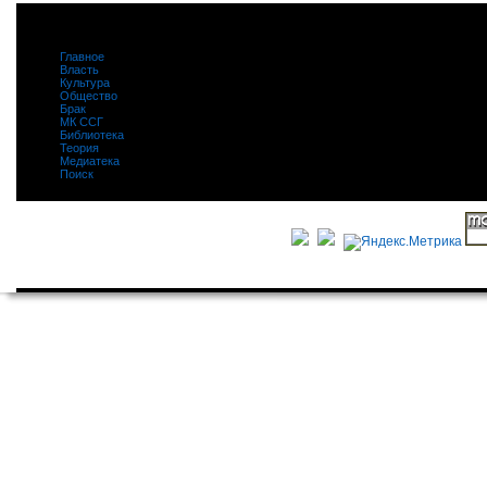
Главное
|
Власть
|
Культура
|
Общество
|
Брак
|
МК ССГ
|
Библиотека
|
Теория
|
Медиатека
|
Поиск
|