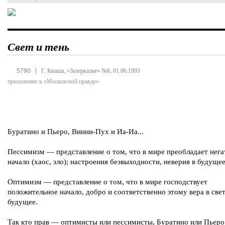
Свет и тень
|
5790
Г. Кваша, «Зазеркалье» №6, 01.06.1993
приложение к «Московской правде»
Буратино и Пьеро, Винни-Пух и Иа-Иа...
Пессимизм — представление о том, что в мире преобладает нега
начало (хаос, зло); настроения безвыходности, неверия в будущее
Оптимизм — представление о том, что в мире господствует
положительное начало, добро и соответственно этому вера в све
будущее.
Так кто прав — оптимисты или пессимисты, Буратино или Пьеро