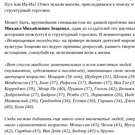
Пух или Иа-Иа? Ответ искали многие, присоединился к поиску и
структурный гороскоп.
Может быть, крупнейшим специалистом по данной проблеме явл
Михаил Михайлович Зощенко
, один из создателей тех научны
которыми пользуется и структурный гороскоп. В комментариях к
«Возвращенная молодость»
на примере великих деятелей миров
культуры Зощенко исследует причины депрессий, раннего творче
истощения, самоубийств, исчезновения воли к жизни.
«Вот список наиболее замечательных и всем известных людей
(музыкантов, художников и писателей), закончивших свою жизн
цветущем возрасте: Моцарт (36 лет), Шуберт (31), Шопен (39
Мендельсон (37), Бизе (37), Рафаэль (37), Ватто (37), Ван Гог (3
Корреджо (39), Эдгар По (40), Пушкин (37), Гоголь (42), Белинск
Добролюбов (27), Байрон (37), Рембо (37), Лермонтов (26), Надс
Маяковский (36), Грибоедов (34), Есенин (30), Гаршин (34), Дже
(40), Блок (40).
Сюда можно добавить еще много имен знаменитых людей, уме
около сорокалетнего возраста: Мопассан (43), Чехов (43), Мус
(42), Скрябин (43), Ван Дейк (42), Бодлер (45) и другие.