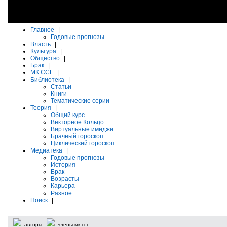
Главное
|
Годовые прогнозы
Власть
|
Культура
|
Общество
|
Брак
|
МК ССГ
|
Библиотека
|
Статьи
Книги
Тематические серии
Теория
|
Общий курс
Векторное Кольцо
Виртуальные имиджи
Брачный гороскоп
Циклический гороскоп
Медиатека
|
Годовые прогнозы
История
Брак
Возрасты
Карьера
Разное
Поиск
|
авторы
члены мк ссг