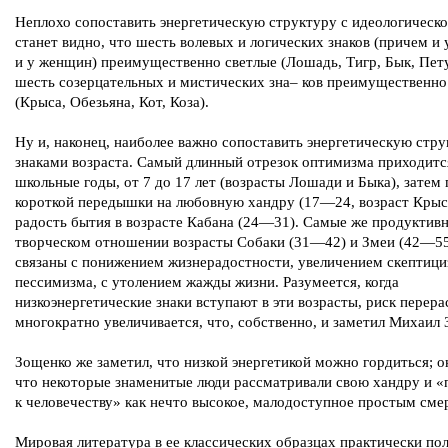
Неплохо сопоставить энергетическую структуру с идеологической
станет видно, что шесть волевых и логических знаков (причем и
и у женщин) преимущественно светлые (Лошадь, Тигр, Бык, Пету
шесть созерцательных и мистических зна– ков преимущественно
(Крыса, Обезьяна, Кот, Коза).
Ну и, наконец, наиболее важно сопоставить энергетическую стру
знаками возраста. Самый длинный отрезок оптимизма приходитс
школьные годы, от 7 до 17 лет (возрасты Лошади и Быка), затем 
короткой передышки на любовную хандру (17—24, возраст Крыс
радость бытия в возрасте Кабана (24—31). Самые же продуктив
творческом отношении возрасты Собаки (31—42) и Змеи (42—55
связаны с понижением жизнерадостности, увеличением скептици
пессимизма, с утолением жажды жизни. Разумеется, когда
низкоэнергетические знаки вступают в эти возрасты, риск перера
многократно увеличивается, что, собственно, и заметил Михаил
Зощенко же заметил, что низкой энергетикой можно гордиться; о
что некоторые знаменитые люди рассматривали свою хандру и «
к человечеству» как нечто высокое, малодоступное простым сме
Мировая литература в ее классических образцах практически по