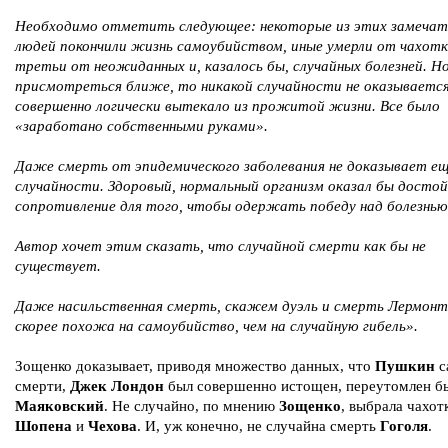
Необходимо отметить следующее: некоторые из этих замечат
людей покончили жизнь самоубийством, иные умерли от чахотк
третьи от неожиданных и, казалось бы, случайных болезней. Но
присмотреться ближе, то никакой случайности не оказывается
совершенно логически вытекало из прожитой жизни. Все было
«заработано собственными руками».
Даже смерть от эпидемического заболевания не доказывает е
случайности. Здоровый, нормальный организм оказал бы достой
сопротивление для того, чтобы одержать победу над болезнью
Автор хочет этим сказать, что случайной смерти как бы не
существует.
Даже насильственная смерть, скажем дуэль и смерть Лермонт
скорее похожа на самоубийство, чем на случайную гибель».
Зощенко доказывает, приводя множество данных, что
Пушкин
с
смерти,
Джек Лондон
был совершенно истощен, переутомлен б
Маяковский
. Не случайно, по мнению
Зощенко
, выбрала чахот
Шопена
и
Чехова
. И, уж конечно, не случайна смерть
Гоголя
.