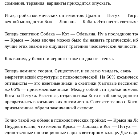
сомнения, терзания, варианты приходится опускать.
Итак, тройка космических оптимистов: Дракон — Петух — Тигр.
вечной молодости: Бык — Лошадь — Кабан. Это шесть светлых з
Теперь скептики: Собака — Кот — Обезьяна. Ну а последнюю тр
— Крыса — Змея вполне можно было бы назвать трагической, иб
лучше этих знаков не ощущает трагедию человеческой личности.
Как видим, у белого и черного тоже по два от– тенка.
Теперь немного теории. Существует, и ее легко увидеть, связь
энергетической структуры с психологической. На 66% космическ
оптимисты — это взлетные знаки, а скептики (бытовые пессимист
же 66% — приземленные знаки. Между собой эти тройки поменя
Кота на Петуха. Взлетные, отдав нытика Кота и забрав задорног
превратились в космических оптимистов. Соответственно с Кот
приземленные обрели законченный скепсис.
Точно такой же обмен в психологических тройках — Крыса на Л
Неудивительно, что именно Крыса — Лошадь и Кот — Петух — 
единственные оппозиционные пары в векторном кольце. Две пар