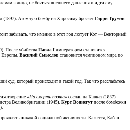
лемам в лицо, не бояться внешнего давления и идти ему
»
(1897). Атомную бомбу на Хиросиму бросает
Гарри Трумэн
оит забывать, что именно в этот год лютует Кот — Векторный
9). После убийства
Павла I
императором становится
ем Европы.
Василий Смыслов
становится чемпионом мира по
й суд, который происходит в такой год. Так что расслабьтесь
стихотворение
«На смерть поэта»
сослан на Кавказ (1837).
истра Великобритании (1945).
Курт Воннегут
после бомбежки
).
е проявлять никакой социальной активности. Кажется, Кабан