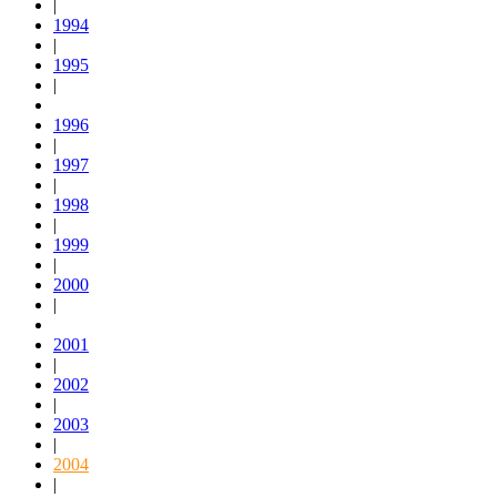
|
1994
|
1995
|
1996
|
1997
|
1998
|
1999
|
2000
|
2001
|
2002
|
2003
|
2004
|