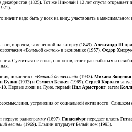
 декабристов (1825). Тот же Николай I 12 лет спустя открывает
1921).
 значит надо быть у всех на виду, участвовать в максимальном 
азни, впрочем, замененной на каторгу (1849).
Александр III
при
овозгласил
«Большой скачок»
в экономике (1957).
Федор Хитру
я. Суетиться не стоит, напротив, стоит расслабиться и освобо
ных.
ания, покончив с
«Великой депрессией»
(1933).
Михаил Зощенко
н Бунин
(1933) и
Сэмюэл Беккет
(1969).
Сергей Королев
запус
-18. Первые люди на Луне, первый
Нил Армстронг
, затем
Колл
еосмысления, устранения от социальной активности. Слишком а
т первую радиограмму (1897).
Гинденбург
передает власть
Гитл
ений весны»
(1969). Ельцин штурмует Белый дом (1993).