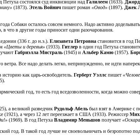
од Петуха состоялся суд инквизиции над
Галилеем
(1633).
Джорд
нину»
(1873).
Этель Войнич
пишет роман
«Овод»
(1897).
Джек 
года Собаки осталось совсем немного. Надо активно доделывать 
, в что в другие годы приносит одни разочарования.
донии (336 г. до н.э.).
Елизавета Петровна
становится в год П
ьм
«Цветы и деревья»
(1933).
Гитлер
в один год Петуха становитс
олучают
Габриэлла Мистраль
(1945) и
Альбер Камю
(1957).
Бор
 ветра. Все надо делать легко, непринужденно, не идти напере
 в историю как царь-освободитель.
Герберт Уэллс
пишет
«Челове
).
мический год, то есть год вседозволенности, когда можно сове
25), а великий разведчик
Рудольф Абель
был взят в Америке с 
 (1921), а через 12 лет переезжает в США (1933). Режиссер
Мих
ди!»
(1969). В год Петуха
Владимир Меньшов
получает
«Оскар
й год. В такой год лучше не своевольничать и безропотно под