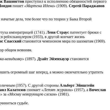
ж Вашингтон
приступил к исполнению обязанностей первого
Лондон
пишет
«Мартена Идена»
(1909).
Сергей Параджанов
начатые дела, тем более что по теории у Быка Второй
етуха императрицей (1741).
Леви Страус
патентует брюки с
я рейхсканцлером (1933), в другой кончает жизнь
ис Спасский
становится чемпионом мира по шахматам (1969).
кор общим веяниям.
ка-невидимку»
(1897).
Дуайт Эйзенхауэр
становится
ршить огромный шаг вперед, а можно окончательно утратить
поличным (1957). С другой стороны
Альберт Эйнштейн
аил Калатозов
снимает
«Летят журавли»
(1957), а
Вячеслав
а»
за
«Москву неверующую слезам»
(1981).
чиниться судьбе.