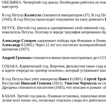
ОБЕЗЬЯНА. Четвертый год цикла. Необходимо работать не покла
навстречу.
В год Петуха
Калигула
становится императором (37). В год П
(1945). В год Петуха происходит покушение на папу римского
ПЕТУХ. Шестой год цикла и одновременно свой именной год. 
повелитель Петуха. Поэтому в череде триумфов непременно бу
Александр Суворов
одерживает победы при Фокшане и Рымнике
Александр I
(1801). Через 12 лет его постигает всеевропейск
шахматам (1957).
Андрей Громыко
становится министром иностранных дел СССР
СОБАКА. Кармический год. Впрочем, фаталистам такие года не 
и ждите очереди на
«разбор полетов»
, который устраивают вы
В год Петуха был убит император
Павел I
(1801).
Сергей Труб
Расстрелян
Николай Гумилев
(1921).
Уинстон Черчилль
не см
Дрездена становится писателем (1945), что описано в романе
«
КАБАН. Третий год цикла. Плавная остановка, переосмысление 
лучше всех понял это, поскольку отыскать следы его деятельнос