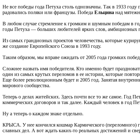
Не все победы года Петуха столь однозначны. Так в 1933 году
радовались поляки или французы. Победа
Ельцина
над мятежны
В любом случае стремление к громким и шумным победам в го
годы Петуха — больших любителей ярких слов, амбициозных 
Из самых грандиозных проектов человечества, которые куриру
же создание Европейского Союза в 1993 году.
Таким образом, мы вправе ожидать от 2005 года громких побед
Сложнее назвать имя победителя. Кто именно будет праздноват
один из самых крутых переломов в ее истории, которые повтор
Еще более революционным будет и 2005 год. Занятая внутренн
мирового сообщества.
Теперь о делах житейских. Здесь почти все то же самое. Год П
коммерческих договоров и так далее. Каждый человек в год Пе
Ну а теперь о каждом знаке отдельно.
КРЫСА. У нее кончился кошмар Кармического (переломного) го
славных дел. А вот ждать каких-то реальных достижений и св