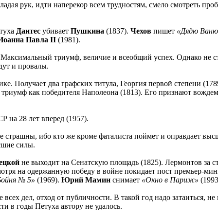
дая рук, идти наперекор всем трудностям, смело смотреть проб
етуха
Дантес
убивает
Пушкина
(1837).
Чехов
пишет
«Дядю Ваню
Иоанна Павла II
(1981).
Максимальный триумф, величие и всеобщий успех. Однако не ст
дут и провалы.
. Получает два графских титула, Георгия первой степени (178
ий триумф как победителя Наполеона (1813). Его признают вожд
 на 28 лет вперед (1957).
страшны, ибо кто же кроме фаталиста поймет и оправдает высши
сшие силы.
ецкой
не выходит на Сенатскую площадь (1825). Лермонтов за 
отря на одержанную победу в войне покидает пост премьер-мин
Бойня № 5»
(1969).
Юрий Мамин
снимает
«Окно в Париж»
(1993
всех дел, отход от публичности. В такой год надо затаиться, н
ти в годы Петуха автору не удалось.