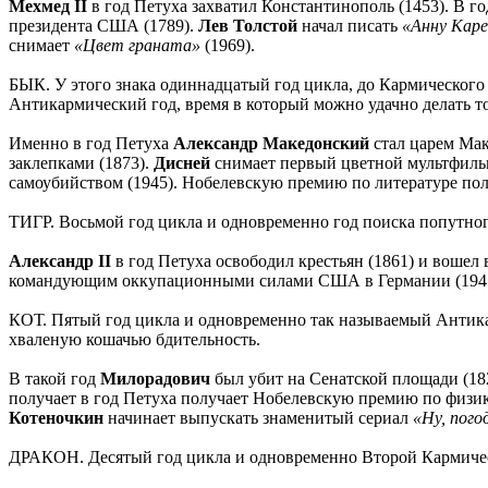
Мехмед II
в год Петуха захватил Константинополь (1453). В г
президента США (1789).
Лев Толстой
начал писать
«Анну Каре
снимает
«Цвет граната»
(1969).
БЫК. У этого знака одиннадцатый год цикла, до Кармического 
Антикармический год, время в который можно удачно делать то
Именно в год Петуха
Александр Македонский
стал царем Маке
заклепками (1873).
Дисней
снимает первый цветной мультфил
самоубийством (1945). Нобелевскую премию по литературе п
ТИГР. Восьмой год цикла и одновременно год поиска попутного
Александр II
в год Петуха освободил крестьян (1861) и вошел
командующим оккупационными силами США в Германии (1945
КОТ. Пятый год цикла и одновременно так называемый Антикар
хваленую кошачью бдительность.
В такой год
Милорадович
был убит на Сенатской площади (18
получает в год Петуха получает Нобелевскую премию по физике
Котеночкин
начинает выпускать знаменитый сериал
«Ну, пого
ДРАКОН. Десятый год цикла и одновременно Второй Кармически