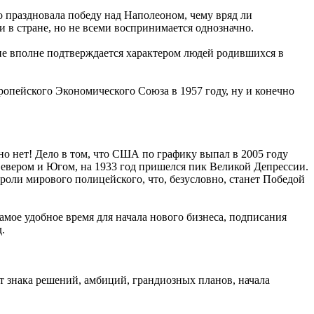
о праздновала победу над Наполеоном, чему вряд ли
и в стране, но не всеми воспринимается однозначно.
ие вполне подтверждается характером людей родившихся в
ропейского Экономического Союза в 1957 году, ну и конечно
но нет! Дело в том, что США по графику выпал в 2005 году
 Севером и Югом, на 1933 год пришелся пик Великой Депрессии.
роли мирового полицейского, что, безусловно, станет Победой
самое удобное время для начала нового бизнеса, подписания
.
т знака решений, амбиций, грандиозных планов, начала