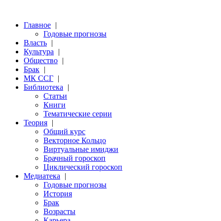
Главное
|
Годовые прогнозы
Власть
|
Культура
|
Общество
|
Брак
|
МК ССГ
|
Библиотека
|
Статьи
Книги
Тематические серии
Теория
|
Общий курс
Векторное Кольцо
Виртуальные имиджи
Брачный гороскоп
Циклический гороскоп
Медиатека
|
Годовые прогнозы
История
Брак
Возрасты
Карьера