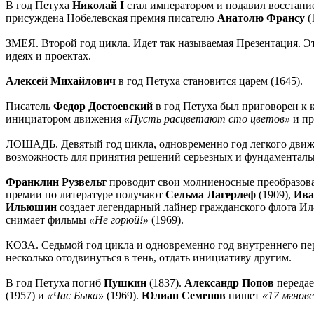
В год Петуха
Николай I
стал императором и подавил восстание
присуждена Нобелевская премия писателю
Анатолю Франсу
(
ЗМЕЯ. Второй год цикла. Идет так называемая Презентация. Это
идеях и проектах.
Алексей Михайлович
в год Петуха становится царем (1645).
Писатель
Федор Достоевский
в год Петуха был приговорен к к
инициатором движения
«Пусть расцветают сто цветов»
и пр
ЛОШАДЬ. Девятый год цикла, одновременно год легкого движени
возможность для принятия решений серьезных и фундаменталь
Франклин Рузвельт
проводит свои молниеносные преобразов
премии по литературе получают
Сельма Лагерлеф
(1909),
Ива
Ильюшин
создает легендарный лайнер гражданского флота Ил
снимает фильмы
«Не горюй!»
(1969).
КОЗА. Седьмой год цикла и одновременно год внутреннего пер
несколько отодвинуться в тень, отдать инициативу другим.
В год Петуха погиб
Пушкин
(1837).
Александр Попов
передае
(1957) и
«Час Быка»
(1969).
Юлиан Семенов
пишет
«17 мгнов