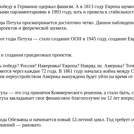
 победу в Германии одержал фашизм. А в 1813 году Европа шумн
ми парламентариями в 1993 году, хоть и привела к стабильност
ды Петуха просматривается достаточно четко. Данное наблюден
проектов и феерической шумихи.
ют годы Петуха — стало создание ООН в 1945 году, создание Ев
 и создания грандиозных проектов.
ь победу? Россия? Наверняка! Европа? Навряд ли. Америка? Точ
яются через каждые 72 года. В 1861 году началась война между
им переустройством Америка вынуждена будет уйти на время от 
етуха — это год принятия Коммерческого решения, а стало быть, 
туха закладывает свое финансовое благополучие на 12 лет вперед
да Обезьяны и начинается новый 12-летний цикл. Год требует о
ершений — рановато.