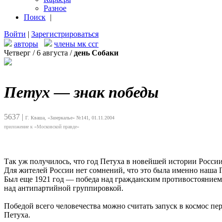
Разное
Поиск
|
Войти
|
Зарегистрироваться
авторы
члены мк ссг
Четверг / 6 августа /
день Собаки
Петух — знак победы
5637
|
Г. Кваша, «Зазеркалье» №141, 01.11.2004
приложение к «Московской правде»
Так уж получилось, что год Петуха в новейшей истории России
Для жителей России нет сомнений, что это была именно наша П
Был еще 1921 год — победа над гражданским противостоянием 
над антипартийной группировкой.
Победой всего человечества можно считать запуск в космос пер
Петуха.