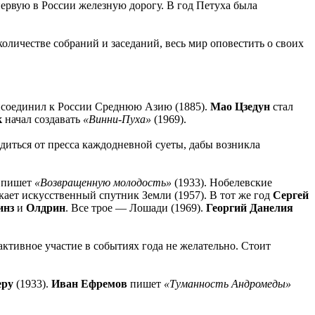
 первую в России железную дорогу. В год Петуха была
количестве собраний и заседаний, весь мир оповестить о своих
соединил к России Среднюю Азию (1885).
Мао Цзедун
стал
к
начал создавать
«Винни-Пуха»
(1969).
диться от пресса каждодневной суеты, дабы возникла
пишет
«Возвращенную молодость»
(1933). Нобелевские
кает искусственный спутник Земли (1957). В тот же год
Сергей
инз
и
Олдрин
. Все трое — Лошади (1969).
Георгий Данелия
ктивное участие в событиях года не желательно. Стоит
еру
(1933).
Иван Ефремов
пишет
«Туманность Андромеды»