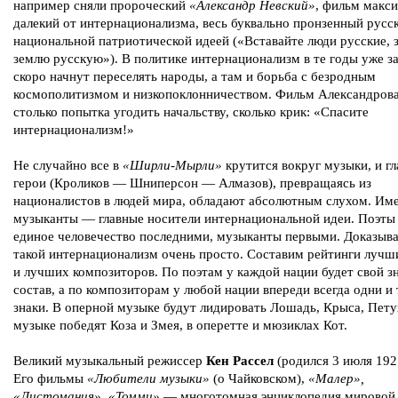
например сняли пророческий
«Александр Невский»
, фильм макс
далекий от интернационализма, весь буквально пронзенный русс
национальной патриотической идеей («Вставайте люди русские, 
землю русскую»). В политике интернационализм в те годы уже з
скоро начнут переселять народы, а там и борьба с безродным
космополитизмом и низкопоклонничеством. Фильм Александрова
столько попытка угодить начальству, сколько крик: «Спасите
интернационализм!»
Не случайно все в
«Ширли-Мырли»
крутится вокруг музыки, и г
герои (Кроликов — Шниперсон — Алмазов), превращаясь из
националистов в людей мира, обладают абсолютным слухом. Им
музыканты — главные носители интернациональной идеи. Поэты 
единое человечество последними, музыканты первыми. Доказыва
такой интернационализм очень просто. Составим рейтинги лучш
и лучших композиторов. По поэтам у каждой нации будет свой з
состав, а по композиторам у любой нации впереди всегда одни и 
знаки. В оперной музыке будут лидировать Лошадь, Крыса, Петух
музыке победят Коза и Змея, в оперетте и мюзиклах Кот.
Великий музыкальный режиссер
Кен Рассел
(родился 3 июля 1927
Его фильмы
«Любители музыки»
(о Чайковском),
«Малер»,
«Листомания», «Томми»
— многотомная энциклопедия мировой