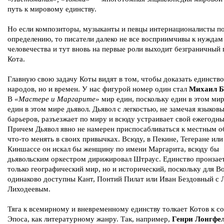
путь к мировому единству.
Но если композиторы, музыканты и певцы интернационалисты п
определению, то писатели далеко не все восприимчивы к нуждам
человечества и тут вновь на первые роли выходит безграничный 
Кота.
Главную свою задачу Коты видят в том, чтобы доказать единство
народов, но и времен. У нас фигурой номер один стал
Михаил Б
В
«Мастере и Маргарите»
мир един, поскольку един в этом мир
един в этом мире дьявол. Дьявол с легкостью, не замечая языков
барьеров, разъезжает по миру и всюду устраивает свой ежегодны
Причем Дьявол явно не намерен приспосабливаться к местным 
что-то менять в своих привычках. Всюду, в Пекине, Тегеране или
Киншассе он искал бы женщину по имени Маргарита, всюду бы
дьявольским оркестром дирижировал Штраус. Единство пронзает
только географический мир, но и исторический, поскольку для В
одинаково доступны Кант, Понтий Пилат или Иван Бездовный с
Лиходеевым.
Тяга к всемирному и вневременному единству толкает Котов к с
Эпоса, как литературному жанру. Так, например,
Генри Лонгфе