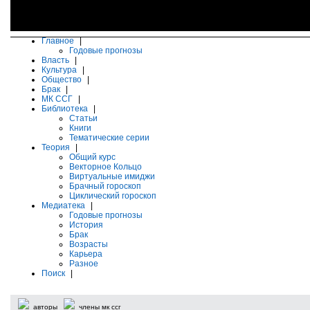
Главное
|
Годовые прогнозы
Власть
|
Культура
|
Общество
|
Брак
|
МК ССГ
|
Библиотека
|
Статьи
Книги
Тематические серии
Теория
|
Общий курс
Векторное Кольцо
Виртуальные имиджи
Брачный гороскоп
Циклический гороскоп
Медиатека
|
Годовые прогнозы
История
Брак
Возрасты
Карьера
Разное
Поиск
|
авторы
члены мк ссг