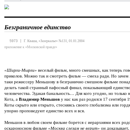
Безграничное единство
|
5973
Г. Кваша, «Зазеркалье» №131, 01.01.2004
приложение к «Московской правде»
«Ширли-Мырли»
веселый фильм, много смешных, как теперь гов
приколов. Можно так и смотреть фильм — смеха ради. Но зачем 
таки режиссеру Меньшову в безгранично смешном фильме пона
делать такой странный пафосный финал, показывающий единств
человечества. Эдакая банальность… Для кого угодно, но только н
Кота, а
Владимир Меньшов
у нас как раз родился 17 сентября 1
Коты скрыто или открыто, стесняясь своего глобализма или горд
упорно проповедуют единство всех и вся.
Меньшов в любом своем фильме борется с иерархиями всех родо
оскароносном фильме
«Москва слезам не верит»
он доказывает,