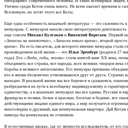
биографию» современного человека. И таких всемирных людей, 
Уитмен среди Котов очень много. Не всем хватает времени и сил
Вселенную, но хотят этого все Коты.
Еще одна особенность кошачьей литературы — это склонность к
мемуарам. С мемуаров начали свою литературную деятельность
еще совсем
Михаил Булгаков
и
Викентий Вересаев
. Первый н
«Записки на манжетах», «Записки юного врача»
, второй прост
врача»
. Но есть писатель, для которого именно мемуары стали г
произведением всей жизни — это
Илья Эренбург
(родился 27 ян
года). Его
«Люди, годы, жизнь»
стали книгой книг ХХ века, поп
объединить все страны, все народы, всех великих творцов века 
борьбы и великого антагонизма. Его мемуары призваны объедини
кто в жизни бесконечно отмежевывался друг от друга. Странно к
выходит. В реальной жизни мы все боремся и сражаемся, планом
разбредаемся на пути к всеобщему индивидуализму и гарантир
одиночеству, а в кошачьих мемуарах мы все едины. Русские и ев
французы и поляки, белые и красные, богатые и бедные, все ока
действующими лицами единого мира, а мир получается огромны
многолюдны и дружный, как коммунальная квартира. Дай Котам
никогда бы коммуналок не отменили.
В естественных науках, где от личности исследователя, от его го