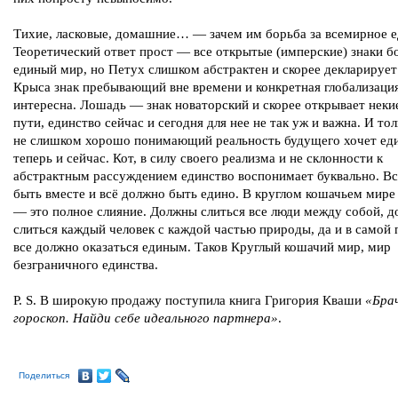
Тихие, ласковые, домашние… — зачем им борьба за всемирное 
Теоретический ответ прост — все открытые (имперские) знаки б
единый мир, но Петух слишком абстрактен и скорее декларирует
Крыса знак пребывающий вне времени и конкретная глобализаци
интересна. Лошадь — знак новаторский и скорее открывает неки
пути, единство сейчас и сегодня для нее не так уж и важна. И тол
не слишком хорошо понимающий реальность будущего хочет ед
теперь и сейчас. Кот, в силу своего реализма и не склонности к
абстрактным рассуждением единство воспонимает буквально. В
быть вместе и всё должно быть едино. В круглом кошачьем мире
— это полное слияние. Должны слиться все люди между собой, 
слиться каждый человек с каждой частью природы, да и в самой
все должно оказаться единым. Таков Круглый кошачий мир, мир
безграничного единства.
P. S. В широкую продажу поступила книга Григория Кваши
«Бра
гороскоп. Найди себе идеального партнера»
.
Поделиться