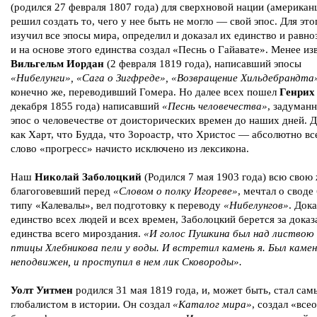
(родился 27 февраля 1807 года) для сверхновой нации (американ
решил создать то, чего у нее быть не могло — свой эпос. Для это
изучил все эпосы мира, определил и доказал их единство и равно
и на основе этого единства создал «Песнь о Гайавате». Менее из
Вильгельм Иордан
(2 февраля 1819 года), написавший эпосы
«Нибелунги», «Сага о Зигфреде», «Возвращение Хильдебрандта
конечно же, переводивший Гомера. Но далее всех пошел
Генрих
декабря 1855 года) написавший
«Песнь человечества»
, задуман
эпос о человечестве от доисторических времен до наших дней. Д
как Харт, что Будда, что Зороастр, что Христос — абсолютно все
слово «прогресс» начисто исключено из лексикона.
Наш
Николай Заболоцкий
(Родился 7 мая 1903 года) всю свою
благоговевший перед
«Словом о полку Игореве»
, мечтал о своде
типу «Калевалы», вел подготовку к переводу
«Нибелунгов»
. Дока
единство всех людей и всех времен, Заболоцкий берется за доказ
единства всего мироздания.
«И голос Пушкина был над листвою 
птицы Хлебникова пели у воды. И встретил камень я. Был камен
неподвижен, и проступил в нем лик Сковороды».
Уолт Уитмен
родился 31 мая 1819 года, и, может быть, стал са
глобалистом в истории. Он создал
«Каталог мира»
, создал «вс