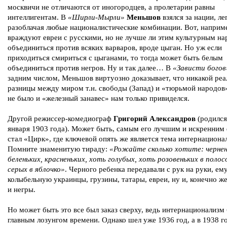
москвичи не отличаются от иногородцев, а пролетарии равны
интеллигентам. В
«Ширли-Мырли»
Меньшов
взялся за нации, ле
разоблачая любые националистические комбинации. Вот, наприм
враждуют евреи с русскими, но не лучше ли этим культурным н
объединиться против всяких варваров, вроде цыган. Но уж если
приходиться смириться с цыганами, то тогда может быть белым
объединиться против негров. Ну и так далее… В
«Зависти богов
задним числом, Меньшов виртуозно доказывает, что никакой реа
разницы между миром т.н. свободы (Запад) и «тюрьмой народов
не было и «железный занавес» нам только привиделся.
Другой режиссер-комедиограф
Григорий Александров
(родился
января 1903 года). Может быть, самым его лучшим и искренни
стал «Цирк», где ключевой опять же является тема интернациона
Помните знаменитую тираду:
«Рожайте сколько хотите: чернен
беленьких, красненьких, хоть голубых, хоть розовеньких в полос
серых в яблочко»
. Черного ребенка передавали с рук на руки, ем
колыбельную украинцы, грузины, татары, евреи, ну и, конечно же
и негры.
Но может быть это все был заказ сверху, ведь интернационализм
главным лозунгом времени. Однако шел уже 1936 год, а в 1938 г