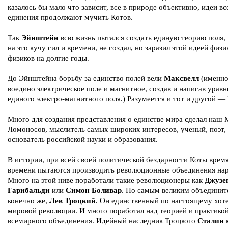
казалось бы мало что зависит, все в природе объективно, идеи в
единения продолжают мучить Котов.
Так
Эйнштейн
всю жизнь пытался создать единую теорию поля,
на это кучу сил и времени, не создал, но заразил этой идеей физи
физиков на долгие годы.
До Эйнштейна борьбу за единство полей вели
Максвелл
(именно
воедино электрическое поле и магнитное, создав и написав урав
единого электро-магнитного поля.) Разумеется и тот и другой —
Много для создания представления о единстве мира сделал наш
Ломоносов, мыслитель самых широких интересов, ученый, поэт,
основатель российской науки и образования.
В истории, при всей своей политической бездарности Коты время
времени пытаются производить революционные объединения нар
Много на этой ниве поработали такие революционеры как
Джузе
Гарибальди
или
Симон Боливар
. Но самым великим объединит
конечно же,
Лев Троцкий
. Он единственный по настоящему хот
мировой революции. И много поработал над теорией и практико
всемирного объединения. Идейный наследник Троцкого
Сталин
м