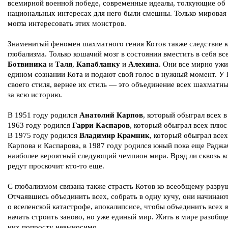
всемирной военной победе, современные идеалы, толкующие об
национальных интересах для него были смешны. Только мировая
могла интересовать этих монстров.
Знаменитый феномен шахматного гения Котов также следствие 
глобализма. Только кошачий мозг в состоянии вместить в себя в
Ботвиника
и
Таля
,
Капабланку
и
Алехина
. Они все мирно ужи
едином сознании Кота и подают свой голос в нужный момент. У 
своего стиля, вернее их стиль — это объединение всех шахматн
за всю историю.
В 1951 году родился
Анатолий Карпов
, который обыграл всех в
1963 году родился
Гарри Каспаров
, который обыграл всех плюс
В 1975 году родился
Владимир Крамник
, который обыграл всех
Карпова и Каспарова, в 1987 году родился юный пока еще Раджа
наиболее вероятный следующий чемпион мира. Вряд ли сквозь 
редут проскочит кто-то еще.
С глобализмом связана также страсть Котов ко всеобщему разр
Отчаявшись объединить всех, собрать в одну кучу, они начинаю
о вселенской катастрофе, апокалипсисе, чтобы объединить всех в
начать строить заново, но уже единый мир. Жить в мире разобщ
них попросту невыносимо.