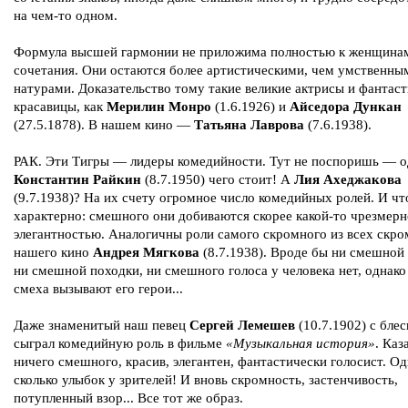
на чем-то одном.
Формула высшей гармонии не приложима полностью к женщина
сочетания. Они остаются более артистическими, чем умственны
натурами. Доказательство тому такие великие актрисы и фантас
красавицы, как
Мерилин Монро
(1.6.1926) и
Айседора Дункан
(27.5.1878). В нашем кино —
Татьяна Лаврова
(7.6.1938).
РАК. Эти Тигры — лидеры комедийности. Тут не поспоришь — 
Константин Райкин
(8.7.1950) чего стоит! А
Лия Ахеджакова
(9.7.1938)? На их счету огромное число комедийных ролей. И чт
характерно: смешного они добиваются скорее какой-то чрезмер
элегантностью. Аналогичны роли самого скромного из всех скро
нашего кино
Андрея Мягкова
(8.7.1938). Вроде бы ни смешной
ни смешной походки, ни смешного голоса у человека нет, однако
смеха вызывают его герои...
Даже знаменитый наш певец
Сергей Лемешев
(10.7.1902) с бле
сыграл комедийную роль в фильме
«Музыкальная история»
. Каз
ничего смешного, красив, элегантен, фантастически голосист. О
сколько улыбок у зрителей! И вновь скромность, застенчивость,
потупленный взор... Все тот же образ.