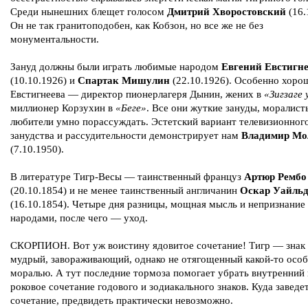
Среди нынешних блещет голосом
Дмитрий Хворостовский
(16.
Он не так гранитоподобен, как Кобзон, но все же не без
монументальности.
Зануд должны были играть любимые народом
Евгений Евстигн
(10.10.1926) и
Спартак Мишулин
(22.10.1926). Особенно хоро
Евстигнеева — директор пионерлагеря Дынин, жених в
«Зигзаге 
миллионер Корзухин в
«Беге»
. Все они жуткие зануды, моралист
любители умно порассуждать. Эстетский вариант телевизионног
занудства и рассудительности демонстрирует нам
Владимир Мо
(7.10.1950).
В литературе Тигр-Весы — таинственный француз
Артюр Рембо
(20.10.1854) и не менее таинственный англичанин
Оскар Уайль
(16.10.1854). Четыре дня разницы, мощная мысль и непризнание
народами, после чего — уход.
СКОРПИОН. Вот уж воистину ядовитое сочетание! Тигр — знак 
мудрый, завораживающий, однако не отягощенный какой-то осо
моралью. А тут последние тормоза помогает убрать внутренний 
роковое сочетание годового и зодиакального знаков. Куда заведет
сочетание, предвидеть практически невозможно.