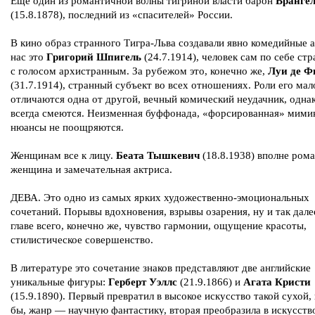
Еще один из романтичной волны тигриной власти барон
Вранге
(15.8.1878), последний из «спасителей» России.
В кино образ странного Тигра-Льва создавали явно комедийные 
нас это
Григорий Шпигель
(24.7.1914), человек сам по себе ст
с голосом архистранным. За рубежом это, конечно же,
Луи де Ф
(31.7.1914), странный субъект во всех отношениях. Роли его мал
отличаются одна от другой, вечный комический неудачник, одна
всегда смеются. Неизменная буффонада, «форсированная» мими
нюансы не поощряются.
Женщинам все к лицу.
Беата Тышкевич
(18.8.1938) вполне ром
женщина и замечательная актриса.
ДЕВА. Это одно из самых ярких художественно-эмоциональных
сочетаний. Порывы вдохновения, взрывы озарения, ну и так дале
главе всего, конечно же, чувство гармонии, ощущение красоты,
стилистическое совершенство.
В литературе это сочетание знаков представляют две английские
уникальные фигуры:
Герберт Уэллс
(21.9.1866) и
Агата Кристи
(15.9.1890). Первый превратил в высокое искусство такой сухой,
бы, жанр — научную фантастику, вторая преобразила в искусств