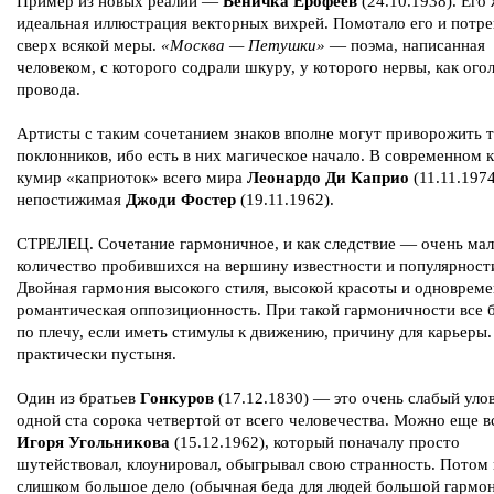
Пример из новых реалий —
Веничка Ерофеев
(24.10.1938). Его
идеальная иллюстрация векторных вихрей. Помотало его и потр
сверх всякой меры.
«Москва — Петушки»
— поэма, написанная
человеком, с которого содрали шкуру, у которого нервы, как ого
провода.
Артисты с таким сочетанием знаков вполне могут приворожить 
поклонников, ибо есть в них магическое начало. В современном 
кумир «каприоток» всего мира
Леонардо Ди Каприо
(11.11.1974
непостижимая
Джоди Фостер
(19.11.1962).
СТРЕЛЕЦ. Сочетание гармоничное, и как следствие — очень ма
количество пробившихся на вершину известности и популярност
Двойная гармония высокого стиля, высокой красоты и одноврем
романтическая оппозиционность. При такой гармоничности все 
по плечу, если иметь стимулы к движению, причину для карьеры.
практически пустыня.
Один из братьев
Гонкуров
(17.12.1830) — это очень слабый улов
одной ста сорока четвертой от всего человечества. Можно еще 
Игоря Угольникова
(15.12.1962), который поначалу просто
шутействовал, клоунировал, обыгрывал свою странность. Потом 
слишком большое дело (обычная беда для людей большой гармон