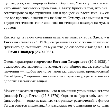
пустое дело, как сыщицкие байки. Впрочем, Уэллса упрекали в то
него много логических промахов, а Агату Кристи в том, что она
эстетизировала преступления, как и процесс их раскрытия. Уж с
нее все красиво, в жизни так не бывает. Отмечу, что именно в эт
«художественном» сочетании знаков женщины выходят на мужс
уровень.
Как всегда, в таком сочетании немало великих актеров. Здесь, у 
Евгений Леонов
(2.9.1926), сыгравший за свою жизнь практичес
грустного до смешного, от мужества до слабости и так далее. Та
—
Роми Шнайдер
(23.9.1938).
Очень характерно творчество
Евгения Татарского
(10.9.1938). 
режиссера все выверено по законам тончайшего вкуса, высочай
гармонии — подбор артистов, монтаж, декорации, произносимый
Его «Принц Флоризель» — гимн аристократизму, красоте жизни 
дорогих элегантных вещей.
Может показаться странным, что в компании утонченных эстето
философ
Георг Гегель
(27.8.1770). Однако не будем забывать, ч
философия — одно из главных «тигриных» развлечений, а филос
Гегеля зовется диалектикой и рассказывает о движении духа, дв