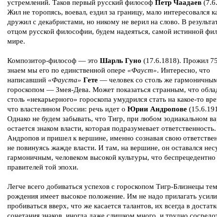
устремлений. Таков первый русский философ
Петр Чаадаев
(7.6
Жил не торопясь, воевал, ездил за границу, мало интересовался к
дружил с декабристами, но никому не верил на слово. В результа
отцом русской философии, будем надеяться, самой истинной фи
мире.
Композитор-философ — это
Шарль Гуно
(17.6.1818). Прожил 75
знаем мы его по единственной опере
«Фауст»
. Интересно, что
написавший
«Фауста»
Гете
— человек со столь же гармоничны
гороскопом — Змея-Дева. Может показаться странным, что обла
столь «некарьерного» гороскопа умудрился стать на какое-то вр
что властелином России: речь идет о
Юрии Андропове
(15.6.191
Однако не будем забывать, что Тигр, при любом зодиакальном ва
остается знаком власти, которая подразумевает ответственность.
Андропов и пришел к вершине, именно сознавая свою ответствен
не повинуясь жажде власти. И там, на вершине, он оставался не
гармоничным, человеком высокой культуры, что беспрецедентно
правителей той эпохи.
Легче всего добиваться успехов с гороскопом Тигр-Близнецы тем
рождения имеет высокое положение. Им не надо прилагать усили
пробиваться вверх, что же касается талантов, их всегда в достатк
сочетания знаков, иногда даже слишком много, и трудно сосредо