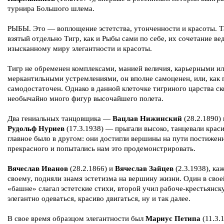
турнира Большого шлема.
РЫБЫ. Это — воплощение эстетства, утонченности и красоты. Т
взятый отдельно Тигр, как и Рыбы сами по себе, их сочетание вед
изысканному миру элегантности и красоты.
Тигр не обременен комплексами, манией величия, карьерными и
меркантильными устремлениями, он вполне самоценен, или, как 
самодостаточен. Однако в данной клеточке тигриного царства с
необычайно много фигур высочайшего полета.
Два гениальных танцовщика —
Вацлав Нижинский
(28.2.1890) 
Рудольф Нуриев
(17.3.1938) — прыгали высоко, танцевали краси
главное было в другом: они достигли вершины на пути постижен
прекрасного и попытались нам это продемонстрировать.
Вячеслав Иванов
(28.2.1866) и
Вячеслав Зайцев
(2.3.1938), ка
своему, подняли знамя эстетизма на вершину жизни. Один в свое
«башне» слагал эстетские стихи, второй учил рабоче-крестьянск
элегантно одеваться, красиво двигаться, ну и так далее.
В свое время образцом элегантности был
Мариус Петипа
(11.3.