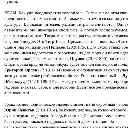
чувств.
ВЕСЫ. Как уже неоднократно говорилось, Тигры знамениты сво
представительством во власти. А также участием в создании ут
культуры. Великими интеллектуалами Тигры не считаются. Однак
безмозглыми они никогда не числились. А потому воспользуемся
рассмотрим вариант Тигра-мыслителя, рассудительного человека
тигриной шкуре. Это Тигр-Весы. Прежде всего — военные. Флот
одним глазом, адмирал
Нельсон
(29.9.1758), для сухопутных бое
конечно, имел недостаток в гороскопе, но для моря он почти иде
суше военным Тиграм везет мало.
Паулюс
(23.9.1890) после сво
Сталинграда вряд ли когда-нибудь будет оценен как великий полк
Григорий Орлов
(17.10.1734) военными талантами явно уступал
зато уж в политике разбирался поболее. Еще один военный —
Ду
Эйзенхауэр
(14.10.1890) был, между прочим, главнокомандующи
годовой знак взял свое, и для истории Дуайт все же прежде всего
а не военный.
Грандиозное политическое значение имел тихий скромный челов
Юрий Левитан
(2.10.1914), за голову, вернее, за голос которого
сулил огромные деньги. А ведь был голос Левитана подчеркнуто
бесстрастен, никакого надрыва, никакой драматизации. За
бесстрастностью скрывалась энергетическая магия тигриного гол