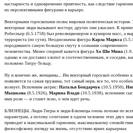
настырность и одновременно приятность, как следствие гармони
их перспективными фигурами в карьере.
Векторными гороскопами полна мировая политическая история.
векторные люди вызывают восторг, других они ужасают. К приме
Робеспьер (6.5.1758) был революционером и кумиром масс, а вы
террориста (по сути). Неоднозначна фигура
Карла Mapкса
(5.5.
породившего самую большую смуту в сознании современного
человечества. Менее спорной кажется фигура
Хо Ши Мина
(1.9.
однако и он доставил хлопот и соотечественникам, и соседям, ка
положено Тигру-Тельцу.
Ну и конечно же, женщины... Им векторный гороскоп особенно к
появляется та самая пружина, тот самый нерв, все то, что особе
волнует. Вспомним актрис:
Наталья Бондарчук
(10.5.1950),
Ни
Мышкова
(8.5.1926),
Марина Влади
(10.5.1938), вспомним сы
ими роли — и станет ясно, о чем идет речь.
БЛИЗНЕЦЫ. Люди-Тигры и люди-Близнецы очень похожи по все
параметрам, а потому сочетание в одном человеке этих двух зна
приводит к максимальной гармонии, максимальному спокойстви
философскому взгляду на жизнь, отсутствию ярких карьерных