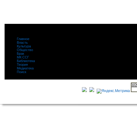
Главное
|
Власть
|
Культура
|
Общество
|
Брак
|
МК ССГ
|
Библиотека
|
Теория
|
Медиатека
|
Поиск
|