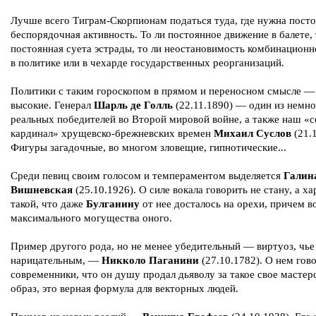
Лучше всего Тиграм-Скорпионам податься туда, где нужна посто
беспорядочная активность. То ли постоянное движение в балете, 
постоянная суета эстрады, то ли неостановимость комбинацион
в политике или в чехарде государственных реорганизаций.
Политики с таким гороскопом в прямом и переносном смысле —
высокие. Генерал
Шарль де Голль
(22.11.1890) — один из немн
реальных победителей во Второй мировой войне, а также наш «
кардинал» хрущевско-брежневских времен
Михаил Суслов
(21.1
Фигуры загадочные, во многом зловещие, гипнотические...
Среди певиц своим голосом и темпераментом выделяется
Галин
Вишневская
(25.10.1926). О силе вокала говорить не стану, а ха
такой, что даже
Булганину
от нее досталось на орехи, причем в
максимального могущества оного.
Пример другого рода, но не менее убедительный — виртуоз, чье
нарицательным, —
Никколо Паганини
(27.10.1782). О нем гов
современники, что он душу продал дьяволу за такое свое мастер
образ, это верная формула для векторных людей.