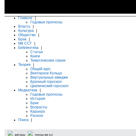
Главное
|
Годовые прогнозы
Власть
|
Культура
|
Общество
|
Брак
|
МК ССГ
|
Библиотека
|
Статьи
Книги
Тематические серии
Теория
|
Общий курс
Векторное Кольцо
Виртуальные имиджи
Брачный гороскоп
Циклический гороскоп
Медиатека
|
Годовые прогнозы
История
Брак
Возрасты
Карьера
Разное
Поиск
|
авторы
члены мк ссг