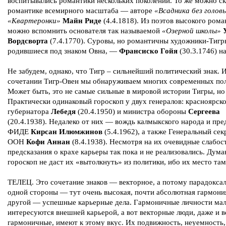
воспитывались романтики нескольких поколений. То же можно ск
романтике всемирного масштаба — авторе
«Всадника без голов
«Квартеронки»
Майн Риде
(4.4.1818). Из поэтов высокого ром
можно вспомнить основателя так называемой
«Озерной школы»
Вордсворта
(7.4.1770). Суровы, но романтичны художники-Тигр
родившиеся под знаком Овна, —
Франсиско Гойя
(30.3.1746) н
Не забудем, однако, что Тигр – сильнейший политический знак. 
сочетании Тигр-Овен мы обнаруживаем многих современных пол
Может быть, это не самые сильные в мировой истории Тигры, но 
Практически одинаковый гороскоп у двух генералов: красноярск
губернатора
Лебедя
(20.4.1950) и министра обороны
Сергеева
(20.4.1938). Недалеко от них — вождь калмыкского народа и пре
ФИДЕ
Кирсан Илюмжинов
(5.4.1962), а также Генеральный сек
ООН
Кофи Аннан
(8.4.1938). Несмотря на их очевидные слабос
предсказания о крахе карьеры так пока и не реализовались. Дума
гороскоп не даст их «вытолкнуть» из политики, ибо их место там
ТЕЛЕЦ. Это сочетание знаков — векторное, а потому парадоксал
одной стороны — тут очень высокая, почти абсолютная гармония
другой — успешные карьерные дела. Гармоничные личности ма
интересуются внешней карьерой, а вот векторные люди, даже и 
гармоничные, имеют к этому вкус. Их подвижность, неуемность,