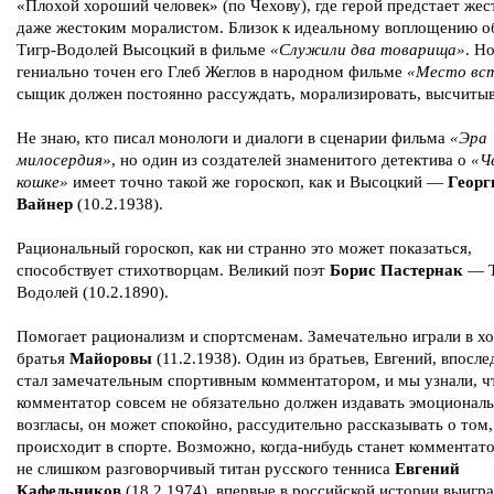
«Плохой хороший человек» (по Чехову), где герой предстает жес
даже жестоким моралистом. Близок к идеальному воплощению о
Тигр-Водолей Высоцкий в фильме
«Служили два товарища»
. Н
гениально точен его Глеб Жеглов в народном фильме
«Место вст
сыщик должен постоянно рассуждать, морализировать, высчитыва
Не знаю, кто писал монологи и диалоги в сценарии фильма
«Эра
милосердия»
, но один из создателей знаменитого детектива о
«Ч
кошке»
имеет точно такой же гороскоп, как и Высоцкий —
Георг
Вайнер
(10.2.1938).
Рациональный гороскоп, как ни странно это может показаться,
способствует стихотворцам. Великий поэт
Борис Пастернак
— Т
Водолей (10.2.1890).
Помогает рационализм и спортсменам. Замечательно играли в х
братья
Майоровы
(11.2.1938). Один из братьев, Евгений, впосле
стал замечательным спортивным комментатором, и мы узнали, ч
комментатор совсем не обязательно должен издавать эмоционал
возгласы, он может спокойно, рассудительно рассказывать о том,
происходит в спорте. Возможно, когда-нибудь станет комментат
не слишком разговорчивый титан русского тенниса
Евгений
Кафельников
(18.2.1974), впервые в российской истории выигр