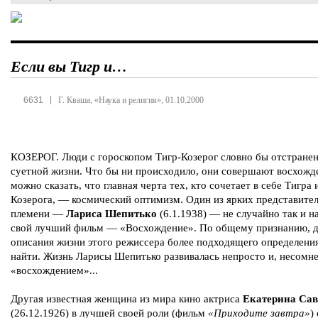
Если вы Тигр и…
|
6631
Г. Кваша, «Наука и религия», 01.10.2000
КОЗЕРОГ. Люди с гороскопом Тигр-Козерог словно бы отстране
суетной жизни. Что бы ни происходило, они совершают восхожд
можно сказать, что главная черта тех, кто сочетает в себе Тигра 
Козерога, — космический оптимизм. Один из ярких представител
племени —
Лариса Шепитько
(6.1.1938) — не случайно так и н
свой лучший фильм — «Восхождение». По общему признанию, д
описания жизни этого режиссера более подходящего определени
найти. Жизнь Ларисы Шепитько развивалась непросто и, несомн
«восхождением»...
Другая известная женщина из мира кино актриса
Екатерина Са
(26.12.1926) в лучшей своей роли (фильм
«Приходите завтра»
)