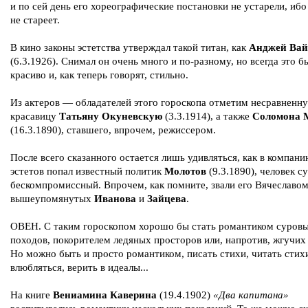
и по сей день его хореографические постановки не устарели, ибо
не стареет.
В кино законы эстетства утверждал такой титан, как
Анджей Вай
(6.3.1926). Снимал он очень много и по-разному, но всегда это б
красиво и, как теперь говорят, стильно.
Из актеров — обладателей этого гороскопа отметим несравненн
красавицу
Татьяну Окуневскую
(3.3.1914), а также
Соломона 
(16.3.1890), ставшего, впрочем, режиссером.
После всего сказанного остается лишь удивляться, как в компани
эстетов попал известный политик
Молотов
(9.3.1890), человек с
бескомпромиссный. Впрочем, как помните, звали его Вячеславом
вышеупомянутых
Иванова
и
Зайцева
.
ОВЕН. С таким гороскопом хорошо бы стать романтиком суров
походов, покорителем ледяных просторов или, напротив, жгучих
Но можно быть и просто романтиком, писать стихи, читать стих
влюбляться, верить в идеалы...
На книге
Вениамина Каверина
(19.4.1902)
«Два капитана»