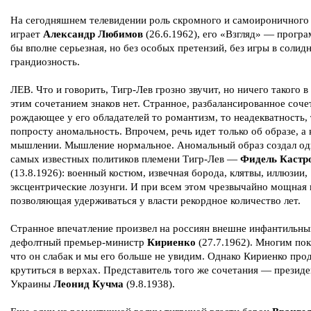
На сегодняшнем телевидении роль скромного и самоироничного
играет
Александр Любимов
(26.6.1962), его «Взгляд» — прогр
бы вполне серьезная, но без особых претензий, без игры в солид
грандиозность.
ЛЕВ. Что и говорить, Тигр-Лев грозно звучит, но ничего такого в
этим сочетанием знаков нет. Странное, разбалансированное соче
рождающее у его обладателей то романтизм, то неадекватность, 
попросту аномальность. Впрочем, речь идет только об образе, а 
мышлении. Мышление нормальное. Аномальный образ создал од
самых известных политиков племени Тигр-Лев —
Фидель Кастр
(13.8.1926): военный костюм, извечная борода, клятвы, иллюзии,
эксцентрические лозунги. И при всем этом чрезвычайно мощная 
позволяющая удерживаться у власти рекордное количество лет.
Странное впечатление произвел на россиян внешне инфантильны
дефолтный премьер-министр
Кириенко
(27.7.1962). Многим пок
что он слабак и мы его больше не увидим. Однако Кириенко про
крутиться в верхах. Представитель того же сочетания — президе
Украины
Леонид Кучма
(9.8.1938).