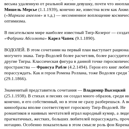
весьма удаленную от реальной жизни девушку, почти что инопла
Мишель Мерсье
(1.1.1939), конечно же, известна всем как Анже
(
«Маркиза ангелов»
и т.д.) — несомненное воплощение космичес
оптимизма.
В писательском мире наиболее известный Тигр-Козерог — созда
«Фабрики Абсолюта»
Карел Чапек
(9.1.1890).
ВОДОЛЕЙ. В этом сочетании на первый план выступает рациона
могучего знака. Тигр-Водолей более расчетлив, более рассудител
другие Тигры. Классическая фигура в данной точке гироскопиче
пространства —
Франсуа Рабле
(4.2.1494). Герои его книг любя
порассуждать. Как и герои Ромена Роллана, тоже Водолея среди
(29.1.1866).
Знаменитый представитель сочетания —
Владимир Высоцкий
(25.1.1938). В стихах и песнях он создал много образов, среди ни
конечно, и его собственный, но в этом не сразу разберешься. А в
кинообразы вполне соответствуют гороскопу Тигр-Водолей. Не
романтиков и наивных мечтателей играл народный кумир, а люде
прагматичных, жестких, больших любителей порассуждать, проч
нотацию. Особенно показательна в этом смысле роль фон Корена