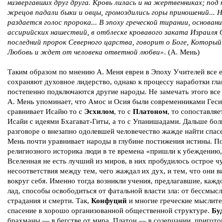
низвергавших друг друга. Кровь лилась и на жертвенниках; по
жрецов падали быки и овцы, громоздились горы приношений... 
раздается голос пророка... В эпоху греческой тирании, основан
ассирийских нашествий, в отблеске кровавого заката Израиля 
последний пророк Северного царства, говорит о Боге, Который
Любовь и ждет от человека ответной любви»
. (А. Мень)
Таким образом по мнению А. Меня евреи в Эпоху Учителей все 
сохраняют духовное лидерство, однако к процессу наработки гл
постепенно подключаются другие народы. Не замечать этого все
А. Мень упоминает, что Амос и Осия были современниками Геси
сравнивает Исайю то с
Эсхилом
, то с
Платоном
, то сопоставляе
Исайи с идеями Бхагават-Гиты, а то с Упанишадами. Дальше бол
разговоре о внезапно одолевшей человечество жажде найти спас
Мень почти уравнивает народы в глубине постижения истины. П
религиозного историка люди в те времена «пришли к убеждению,
Вселенная не есть лучший из миров, в них пробудилось острое ч
несоответствия между тем, чего жаждал их дух, и тем, что они в
вокруг себя. Именно тогда возникли учения, предлагавшие, кажд
лад, способы освободиться от фатальной власти зла: от бессмыс
страдания и смерти. Так,
Конфуций
и многие греческие мыслите
спасение в хорошо организованной общественной структуре.
Бу
брахманы — в бегстве от мира, Платон — в созерцании, приго