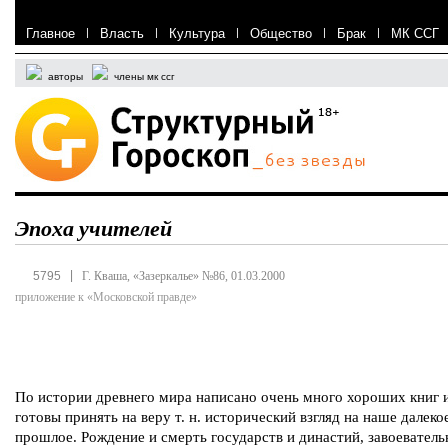
Главное
|
Власть
|
Культура
|
Общество
|
Брак
|
МК ССГ
авторы
члены мк ссг
Эпоха учителей
|
5795
Г. Кваша, «Зазеркалье» №86, 01.03.2000
приложение к «Московской правде»
По истории древнего мира написано очень много хороших книг 
готовы принять на веру т. н. исторический взгляд на наше далеко
прошлое. Рождение и смерть государств и династий, завоевател