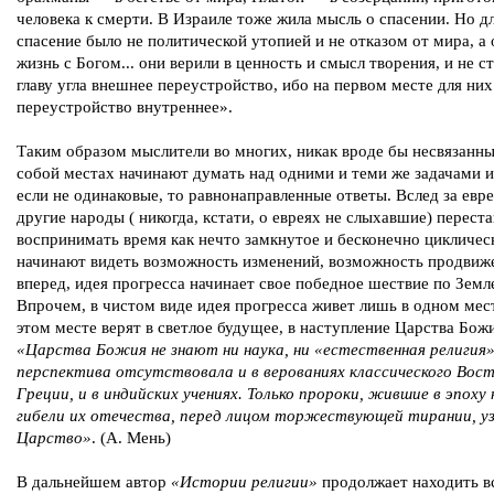
человека к смерти. В Израиле тоже жила мысль о спасении. Но д
спасение было не политической утопией и не отказом от мира, а 
жизнь с Богом... они верили в ценность и смысл творения, и не с
главу угла внешнее переустройство, ибо на первом месте для ни
переустройство внутреннее».
Таким образом мыслители во многих, никак вроде бы несвязанн
собой местах начинают думать над одними и теми же задачами и
если не одинаковые, то равнонаправленные ответы. Вслед за евр
другие народы ( никогда, кстати, о евреях не слыхавшие) перест
воспринимать время как нечто замкнутое и бесконечно цикличес
начинают видеть возможность изменений, возможность продвиж
вперед, идея прогресса начинает свое победное шествие по Земл
Впрочем, в чистом виде идея прогресса живет лишь в одном мес
этом месте верят в светлое будущее, в наступление Царства Бож
«Царства Божия не знают ни наука, ни «естественная религия»
перспектива отсутствовала и в верованиях классического Вост
Греции, и в индийских учениях. Только пророки, жившие в эпоху 
гибели их отечества, перед лицом торжествующей тирании, у
Царство»
. (А. Мень)
В дальнейшем автор
«Истории религии»
продолжает находить вс