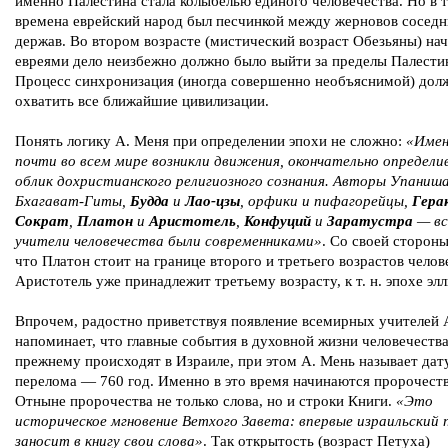
именно Палестина стала колыбелью единого человечества. Но в т
времена еврейский народ был песчинкой между жерновов сосед
держав. Во втором возрасте (мистический возраст Обезьяны) на
евреями дело неизбежно должно было выйти за пределы Палести
Процесс синхронизация (иногда совершенно необъяснимой) дол
охватить все ближайшие цивилизации.
Понять логику А. Меня при определении эпохи не сложно:
«Имен
почти во всем мире возникли движения, окончательно определи
облик дохристианского религиозного сознания. Авторы Упаниша
Бхагават-Гиты,
Будда
и
Лао-цзы
, орфики и пифагорейцы,
Гера
Сократ
,
Платон
и
Аристотель
,
Конфуций
и
Заратустра
— вс
учители человечества были современниками»
. Со своей стороны
что Платон стоит на границе второго и третьего возрастов челов
Аристотель уже принадлежит третьему возрасту, к т. н. эпохе эл
Впрочем, радостно приветствуя появление всемирных учителей 
напоминает, что главные события в духовной жизни человечества
прежнему происходят в Израиле, при этом А. Мень называет дат
перелома — 760 год. Именно в это время начинаются пророчест
Отныне пророчества не только слова, но и строки Книги.
«Это
историческое мгновение Ветхого Завета: впервые израильский 
заносит в книгу свои слова»
. Так открытость (возраст Петуха)