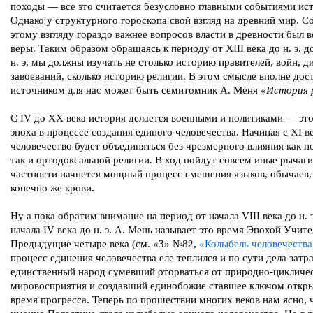
походы — все это считается безусловно главными событиями ис
Однако у структурного гороскопа свой взгляд на древний мир. С
этому взгляду гораздо важнее вопросов власти в древности был 
веры. Таким образом обращаясь к периоду от XIII века до н. э. д
н. э. мы должны изучать не столько историю правителей, войн, д
завоеваний, сколько историю религии. В этом смысле вполне до
источником для нас может быть семитомник А. Меня
«История 
С IV до XX века история делается военными и политиками — это
эпоха в процессе создания единого человечества. Начиная с XI в
человечество будет объединяться без чрезмерного влияния как п
так и ортодоксальной религии. В ход пойдут совсем иные рычаги
частности начнется мощный процесс смешения языков, обычаев,
конечно же крови.
Ну а пока обратим внимание на период от начала VIII века до н. э
начала IV века до н. э. А. Мень называет это время Эпохой Учите
Предыдущие четыре века (см. «З» №82,
«Колыбель человечества
процесс единения человечества еле теплился и по сути дела затр
единственный народ сумевший оторваться от природно-цикличе
мировосприятия и создавший единобожие ставшее ключом отк
время прогресса. Теперь по прошествии многих веков нам ясно, 