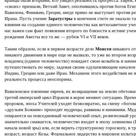
иранцы были вторыми, кто увидел реальность прогресса. Евреи, 
«своих» признали, Ветхий Завет, ополчившись против богов Егип
Вавилона, Финикии, Греции, нигде прямо не выступает против р
Ирана. Пусть учение
Заратустры
в конечном счете не оказало т
влияния на создание единого человечества как ветхозаветное уче
нас важен сам факт появления второго по близости к истине учен
рождения Авесты все та же — рубеж VI и VII веков.
Таким образом, если в первом возрасте дело
Моисея
никакого от
никакого движения в мире еще не вызвало, то уже во втором воз
младенец (единое человечество) покидает свою колыбель и начин
путешествовать по миру, задевая своим одушевляющим началом
Индию, Грецию или даже Иран. Механизм этого воздействия не я
реальность процесса неоспорима.
Вавилонское пленение евреев, их возвращение на землю обетова
третий имперский цикл Израиля в корне меняют ситуацию. Врем
пророков, эпоха Учителей уходят безвозвратно, на смену «бого
«друзьям Божиим» приходят мудрецы, раввины и книжники. Му
опираются на повседневный человеческий опыт, религиозный ур
значительно снижается, человечество входит в эпоху эллинизма (
начала новой эры) или, если верить структурному гороскопу, в т
возраст, возраст Козы. Формальное лидерство в мировом культу