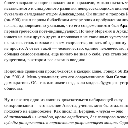
более завораживающие совпадения и параллели, можно сказать ч
независимого и синхронного развития непересекающихся цивил
буквально овладевает отцом Александром. Он пишет о пророке
(ок. 600) как о первом библейском авторе эпохи пробуждения ли
начала, одновременно указывая, что его современником был
Арх
первый греческий поэт-индивидуалист. Почему Иеремия и Архил
ничего не зная друг о друге и проживая в не связанных культурах
оказались столь похожи в своем творчестве, понять обыденному
не просто. А ответ такой — человечество, единое человечество, 
обладая самосознанием, еще ничего не зная о себе, уже стало ж
существом, в котором все связано воедино.
Подобные сравнения продолжаются в каждой главе. Говоря об
И
(ок. 590) А. Мень упоминает, что его современником был
Солон
демократии». Оба так или иначе создавали модель будущего уст
общества.
Ну и наконец одно из главных доказательств набирающей силу
синхронизации — это явление Авесты, учения, хотя бы отдаленн
похожего на единобожие. Как писал Н. Бердяев,
«персы — это
единственный из народов, кроме еврейского, для которого исто
судьбы раскрывались в перспективе разрешающего конца»
. Одн