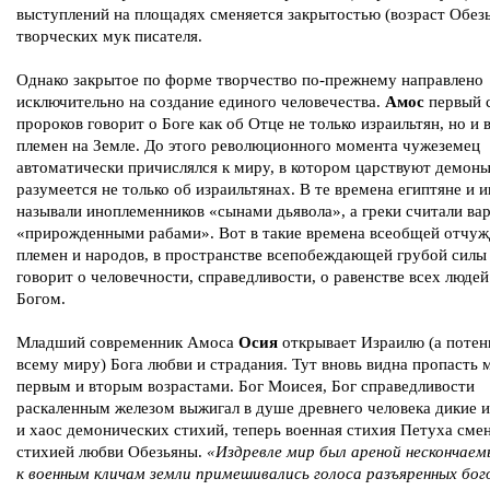
выступлений на площадях сменяется закрытостью (возраст Обез
творческих мук писателя.
Однако закрытое по форме творчество по-прежнему направлено
исключительно на создание единого человечества.
Амос
первый 
пророков говорит о Боге как об Отце не только израильтян, но и 
племен на Земле. До этого революционного момента чужеземец
автоматически причислялся к миру, в котором царствуют демоны
разумеется не только об израильтянах. В те времена египтяне и 
называли иноплеменников «сынами дьявола», а греки считали ва
«прирожденными рабами». Вот в такие времена всеобщей отчу
племен и народов, в пространстве всепобеждающей грубой сил
говорит о человечности, справедливости, о равенстве всех людей
Богом.
Младший современник Амоса
Осия
открывает Израилю (а потен
всему миру) Бога любви и страдания. Тут вновь видна пропасть
первым и вторым возрастами. Бог Моисея, Бог справедливости
раскаленным железом выжигал в душе древнего человека дикие 
и хаос демонических стихий, теперь военная стихия Петуха сме
стихией любви Обезьяны.
«Издревле мир был ареной нескончаем
к военным кличам земли примешивались голоса разъяренных бог