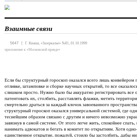
Взаимные связи
|
5647
Г. Кваша, «Зазеркалье» №81, 01.10.1999
приложение к «Московской правде»
Если бы структурный гороскоп оказался всего лишь конвейером 
отливке, штамповке и сборке научных открытий, то все оказалос
слишком просто. Нужно было бы аккуратно регистрировать все 
патентовать их, столбить, расставлять флажки, метить территор
смертельно драться за каждый клочок завоеванного пространств
структурный гороскоп оказался универсальной системой, где одн
теснейшим образом связано с другим и ничего невозможно украс
завязнув в самой системе. От этого легче жить, спокойнее спать,
нанимать адвокатов и бегать в комитет по открытиям. Хотя одно
единственное открытие, пожалуй, стоило бы застолбить, дабы н