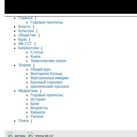
Главное
|
Годовые прогнозы
Власть
|
Культура
|
Общество
|
Брак
|
МК ССГ
|
Библиотека
|
Статьи
Книги
Тематические серии
Теория
|
Общий курс
Векторное Кольцо
Виртуальные имиджи
Брачный гороскоп
Циклический гороскоп
Медиатека
|
Годовые прогнозы
История
Брак
Возрасты
Карьера
Разное
Поиск
|
авторы
члены мк ссг