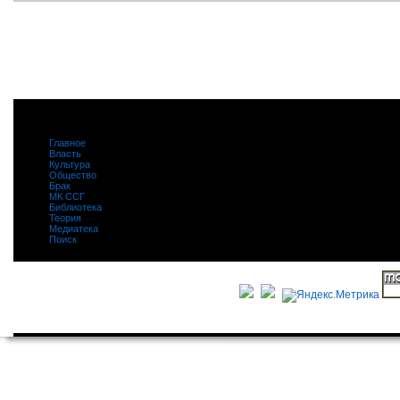
Главное
|
Власть
|
Культура
|
Общество
|
Брак
|
МК ССГ
|
Библиотека
|
Теория
|
Медиатека
|
Поиск
|