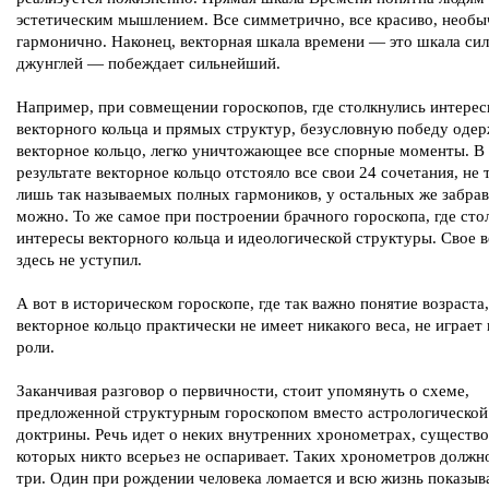
эстетическим мышлением. Все симметрично, все красиво, необ
гармонично. Наконец, векторная шкала времени — это шкала сил
джунглей — побеждает сильнейший.
Например, при совмещении гороскопов, где столкнулись интере
векторного кольца и прямых структур, безусловную победу оде
векторное кольцо, легко уничтожающее все спорные моменты. В
результате векторное кольцо отстояло все свои 24 сочетания, не 
лишь так называемых полных гармоников, у остальных же забрав
можно. То же самое при построении брачного гороскопа, где сто
интересы векторного кольца и идеологической структуры. Свое в
здесь не уступил.
А вот в историческом гороскопе, где так важно понятие возраста,
векторное кольцо практически не имеет никакого веса, не играет
роли.
Заканчивая разговор о первичности, стоит упомянуть о схеме,
предложенной структурным гороскопом вместо астрологической
доктрины. Речь идет о неких внутренних хронометрах, существ
которых никто всерьез не оспаривает. Таких хронометров должн
три. Один при рождении человека ломается и всю жизнь показыв