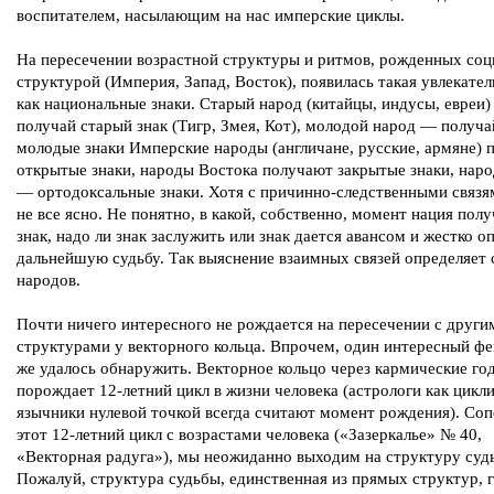
воспитателем, насылающим на нас имперские циклы.
На пересечении возрастной структуры и ритмов, рожденных соц
структурой (Империя, Запад, Восток), появилась такая увлекател
как национальные знаки. Старый народ (китайцы, индусы, евреи
получай старый знак (Тигр, Змея, Кот), молодой народ — получа
молодые знаки Имперские народы (англичане, русские, армяне) 
открытые знаки, народы Востока получают закрытые знаки, нар
— ортодоксальные знаки. Хотя с причинно-следственными связя
не все ясно. Не понятно, в какой, собственно, момент нация полу
знак, надо ли знак заслужить или знак дается авансом и жестко о
дальнейшую судьбу. Так выяснение взаимных связей определяет
народов.
Почти ничего интересного не рождается на пересечении с други
структурами у векторного кольца. Впрочем, один интересный ф
же удалось обнаружить. Векторное кольцо через кармические го
порождает 12-летний цикл в жизни человека (астрологи как цикл
язычники нулевой точкой всегда считают момент рождения). Соп
этот 12-летний цикл с возрастами человека («Зазеркалье» № 40,
«Векторная радуга»), мы неожиданно выходим на структуру суд
Пожалуй, структура судьбы, единственная из прямых структур, 