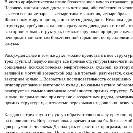
В чисто арифметическом плане божественное начало отражает ц
Человеку как таковому досталась четверка, ибо собственно чело
качеств всегда четыре — четыре типа мышления, четыре брака.
Животному миру и природе достается двенадцать. Недаром еди
структура, требующая наличия сразу всех двенадцати стихий, э
векторное кольцо, структура, символизирующая природное начал
неподвластное законам божественной гармонии, но преодолимое
разума.
Рассуждая далее в том же духе, можно представить все структур
трех групп. В первую войдут все прямые структуры (идеологичес
социальная, психологическая, энергетическая, судьбы), во втор
великий и могучий возрастной ряд, а в третьей, разумеется, окаж
векторное кольцо... Возрастная последовательность совершенно
игнорирует законы векторного кольца, но самым чутким образом
реагирует на самые ничтожные особенности прямых структур. 
кольцо, посрамленное при встрече с возрастным рядом, отыгрыв
прямых структурах, с легкостью перекрывая их довольно низкую
Каждая из трех групп структур образует свою шкалу времени, п
на первичность. Возрастная шкала времени могла бы быть самой
для разумного человека. Двенадцать возрастных программ, одна 
реализуется пожизненно. Прямая шкала Времени понятна людям 