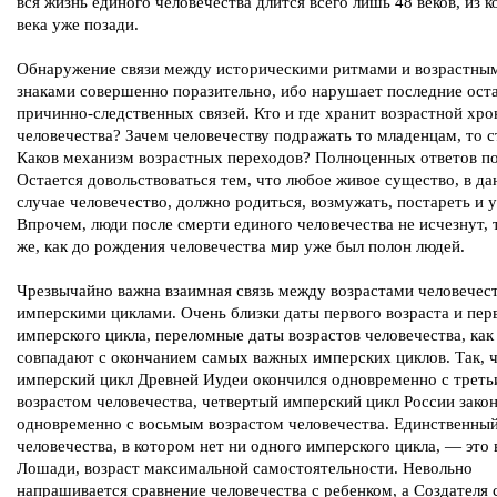
вся жизнь единого человечества длится всего лишь 48 веков, из 
века уже позади.
Обнаружение связи между историческими ритмами и возрастны
знаками совершенно поразительно, ибо нарушает последние ост
причинно-следственных связей. Кто и где хранит возрастной хр
человечества? Зачем человечеству подражать то младенцам, то 
Каков механизм возрастных переходов? Полноценных ответов по
Остается довольствоваться тем, что любое живое существо, в д
случае человечество, должно родиться, возмужать, постареть и 
Впрочем, люди после смерти единого человечества не исчезнут, 
же, как до рождения человечества мир уже был полон людей.
Чрезвычайно важна взаимная связь между возрастами человечест
имперскими циклами. Очень близки даты первого возраста и пер
имперского цикла, переломные даты возрастов человечества, как
совпадают с окончанием самых важных имперских циклов. Так, 
имперский цикл Древней Иудеи окончился одновременно с трет
возрастом человечества, четвертый имперский цикл России зако
одновременно с восьмым возрастом человечества. Единственный
человечества, в котором нет ни одного имперского цикла, — это 
Лошади, возраст максимальной самостоятельности. Невольно
напрашивается сравнение человечества с ребенком, а Создателя 