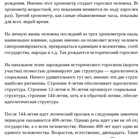
рождения. Именно этот хронометр создает гороскоп человека. В
хронометр возрастной, его показания меняются по ходу взрослен
раз). Третий хронометр, как самые обыкновенные часы, показыв
для всех людей время.
На личную жизнь человека последний из трех хронометров оказ
наименьшее влияние, однако именно он позволяет всему человеч
синхронизироваться, превращаться единицам в коллективы, сооб
государства, народы и т.д. Так рождается исторический гороскоп
На начальном этапе зарождения исторического гороскопа (корот
участки) полностью доминируют две структуры — идеологическ
социальная. Ничего удивительного тут нет, именно эти две стру
наиболее ритмичны. Строение 4-летия обеспечивает идеологиче
структура. Строение 12-летия и 36-летия организует социальная
структура, строение 144-летия, хоть и в обратной логике, обеспе
идеологическая структура.
После 144-летия идет логический проскок и следующим законче
периодом оказывается 400-летие. Однако речь идет уже не об о
государстве, а о всем человечестве. Именно 400 лет идет один в
единого человечества. Возрастов, естественно, двенадцать. Так