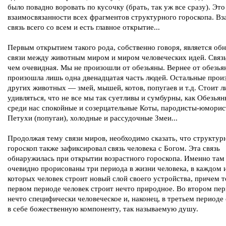
было повадно воровать по кусочку (брать, так уж все сразу). Эт
взаимосвязанности всех фрагментов структурного гороскопа. Вз
связь всего со всем и есть главное открытие...
Первым открытием такого рода, собственно говоря, является об
связи между животным миром и миром человеческих идей. Связ
чем очевидная. Мы не произошли от обезьяны. Вернее от обезья
произошла лишь одна двенадцатая часть людей. Остальные прои
других животных — змей, мышей, котов, попугаев и т.д. Стоит л
удивляться, что не все мы так суетливы и сумбурны, как Обезьяны
среди нас спокойные и созерцательные Коты, пародисты-юмори
Петухи (попугаи), холодные и рассудочные Змеи...
Продолжая тему связи миров, необходимо сказать, что структур
гороскоп также зафиксировал связь человека с Богом. Эта связь
обнаружилась при открытии возрастного гороскопа. Именно там
очевидно прорисованы три периода в жизни человека, в каждом 
которых человек строит новый слой своего устройства, причем т
первом периоде человек строит нечто природное. Во втором пе
нечто специфически человеческое и, наконец, в третьем периоде
в себе божественную компоненту, так называемую душу.