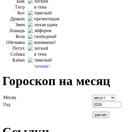
Бык
легкий
Тигр
в тень
Кот
тяжелый
Дракон
презентация
Змея
лихая удача
Лошадь
эйфория
Коза
свободный
Обезьяна
внимание!
Петух
легкий
Собака
в тень
Кабан
тяжелый
[
подробнее
]
Гороскоп на месяц
Месяц
Год
Ссылки