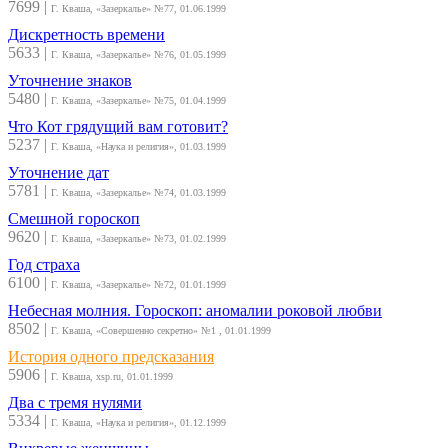
7699
|
Г. Кваша, «Зазеркалье» №77, 01.06.1999
Дискретность времени
5633
|
Г. Кваша, «Зазеркалье» №76, 01.05.1999
Уточнение знаков
5480
|
Г. Кваша, «Зазеркалье» №75, 01.04.1999
Что Кот грядущий вам готовит?
5237
|
Г. Кваша, «Наука и религия», 01.03.1999
Уточнение дат
5781
|
Г. Кваша, «Зазеркалье» №74, 01.03.1999
Смешной гороскоп
9620
|
Г. Кваша, «Зазеркалье» №73, 01.02.1999
Год страха
6100
|
Г. Кваша, «Зазеркалье» №72, 01.01.1999
Небесная молния. Гороскоп: аномалии роковой любви
8502
|
Г. Кваша, «Совершенно секретно» №1 , 01.01.1999
История одного предсказания
5906
|
Г. Кваша, xsp.ru, 01.01.1999
Два с тремя нулями
5334
|
Г. Кваша, «Наука и религия», 01.12.1999