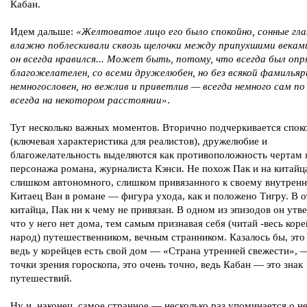
Кабан.
Идем дальше:
«Желтоватое лицо его было спокойно, сонные гла
влажно поблескивали сквозь щелочки между припухшими векам
он всегда нравился... Может быть, потому, что всегда был опр
благожелателен, со всеми дружелюбен, но без всякой фамильяр
немногословен, но вежлив и приветлив — всегда немного сам по 
всегда на некотором расстоянии»
.
Тут несколько важных моментов. Вторично подчеркивается спок
(ключевая характеристика для реалистов), дружелюбие и
благожелательность выделяются как противоположность чертам 
персонажа романа, журналиста Кэнси. Не похож Пак и на китайц
слишком автономного, слишком привязанного к своему внутренн
Китаец Ван в романе — фигура ухода, как и положено Тигру. В о
китайца, Пак ни к чему не привязан. В одном из эпизодов он утв
что у него нет дома, тем самым признавая себя (читай -весь кор
народ) путешественником, вечным странником. Казалось бы, это
ведь у корейцев есть свой дом — «Страна утренней свежести», 
точки зрения гороскопа, это очень точно, ведь Кабан — это знак
путешествий.
Ну и, наконец, самое странное — несколько раз упоминается о н