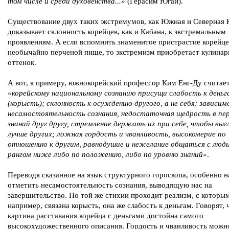
том числе и среди духовенства...»
(Герасим Югай).
Существование двух таких экстремумов, как Южная и Северная 
доказывает склонность корейцев, как и Кабана, к экстремальным
проявлениям. А если вспомнить знаменитое пристрастие корейце
необычайно перченой пище, то экстремизм приобретает кулина
оттенок.
А вот, к примеру, южнокорейский профессор Ким Енг-Ду считает
«корейскому национальному сознанию присущи слабость к деньг
(корысть); склонность к осуждению другого, а не себя; зависим
несамостоятельность сознания, недостаточная щедрость в пе
знаний друг другу, стремление держать их при себе, чтобы выг
лучше других; ложная гордость и чванливость, высокомерие по
отношению к другим, равнодушие и нежелание общаться с люд
рангом ниже либо по положению, либо по уровню знаний»
.
Переводя сказанное на язык структурного гороскопа, особенно н
отметить несамостоятельность сознания, выводящую нас на
завершительство. По той же стихии проходит реализм, с которым
например, связана корысть, она же слабость к деньгам. Говорят, 
картина расставания корейца с деньгами достойна самого
высокохудожественного описания. Гордость и чванливость можн