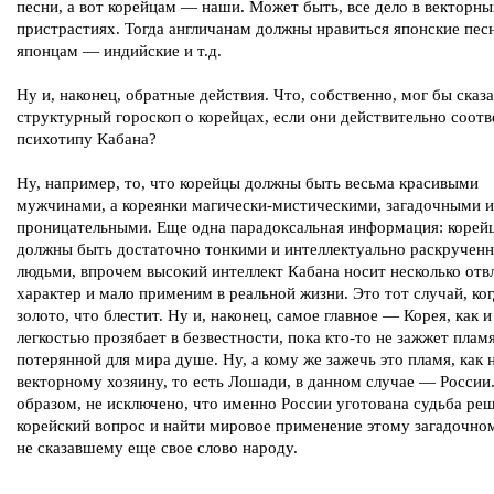
песни, а вот корейцам — наши. Может быть, все дело в векторны
пристрастиях. Тогда англичанам должны нравиться японские песн
японцам — индийские и т.д.
Ну и, наконец, обратные действия. Что, собственно, мог бы сказ
структурный гороскоп о корейцах, если они действительно соот
психотипу Кабана?
Ну, например, то, что корейцы должны быть весьма красивыми
мужчинами, а кореянки магически-мистическими, загадочными и
проницательными. Еще одна парадоксальная информация: корей
должны быть достаточно тонкими и интеллектуально раскручен
людьми, впрочем высокий интеллект Кабана носит несколько от
характер и мало применим в реальной жизни. Это тот случай, ког
золото, что блестит. Ну и, наконец, самое главное — Корея, как и
легкостью прозябает в безвестности, пока кто-то не зажжет пламя
потерянной для мира душе. Ну, а кому же зажечь это пламя, как 
векторному хозяину, то есть Лошади, в данном случае — России
образом, не исключено, что именно России уготована судьба ре
корейский вопрос и найти мировое применение этому загадочно
не сказавшему еще свое слово народу.