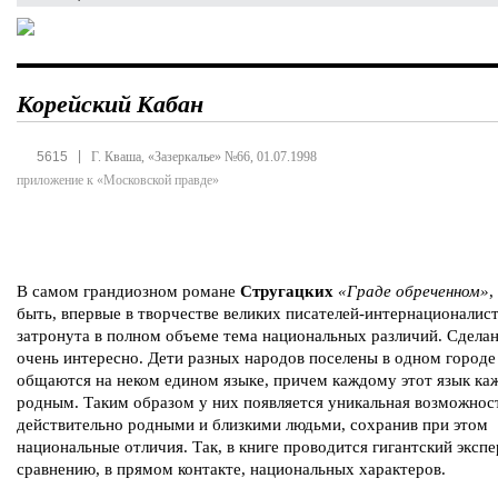
Корейский Кабан
|
5615
Г. Кваша, «Зазеркалье» №66, 01.07.1998
приложение к «Московской правде»
В самом грандиозном романе
Стругацких
«Граде обреченном»
,
быть, впервые в творчестве великих писателей-интернационалис
затронута в полном объеме тема национальных различий. Сделан
очень интересно. Дети разных народов поселены в одном городе
общаются на неком едином языке, причем каждому этот язык ка
родным. Таким образом у них появляется уникальная возможност
действительно родными и близкими людьми, сохранив при этом
национальные отличия. Так, в книге проводится гигантский эксп
сравнению, в прямом контакте, национальных характеров.