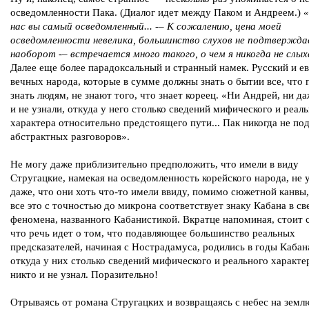
осведомленности Пака. (Диалог идет между Паком и Андреем.)
нас вы самый осведомленный... -– К сожалению, цена моей
осведомленности невелика, большинство слухов не подтвержда
наоборот -– встречается много такого, о чем я никогда не слыха
Далее еще более парадоксальный и странный намек. Русский и ев
вечных народа, которые в сумме должны знать о бытии все, что
знать людям, не знают того, что знает кореец. «Ни Андрей, ни да
и не узнали, откуда у него столько сведений мифического и реал
характера относительно предстоящего пути... Пак никогда не по
абстрактных разговоров».
Не могу даже приблизительно предположить, что имели в виду
Стругацкие, намекая на осведомленность корейского народа, не 
даже, что они хоть что-то имели ввиду, помимо сюжетной канвы,
все это с точностью до микрона соответствует знаку Кабана в св
феномена, названного Кабанистикой. Вкратце напоминая, стоит с
что речь идет о том, что подавляющее большинство реальных
предсказателей, начиная с Нострадамуса, родились в годы Кабан
откуда у них столько сведений мифического и реального характер
никто и не узнал. Поразительно!
Отрываясь от романа Стругацких и возвращаясь с небес на земл