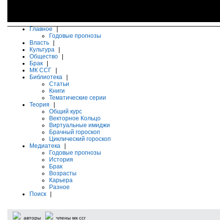
Главное
|
Годовые прогнозы
Власть
|
Культура
|
Общество
|
Брак
|
МК ССГ
|
Библиотека
|
Статьи
Книги
Тематические серии
Теория
|
Общий курс
Векторное Кольцо
Виртуальные имиджи
Брачный гороскоп
Циклический гороскоп
Медиатека
|
Годовые прогнозы
История
Брак
Возрасты
Карьера
Разное
Поиск
|
авторы
члены мк ссг