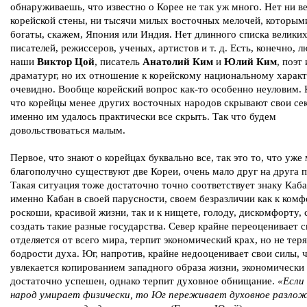
обнаруживаешь, что известно о Корее не так уж много. Нет ни в
корейской стены, ни тысячи милых восточных мелочей, которым
богаты, скажем, Япония или Индия. Нет длинного списка велики
писателей, режиссеров, ученых, артистов и т. д. Есть, конечно, 
наши
Виктор Цой
, писатель
Анатолий Ким
и
Юлий Ким
, поэт 
драматург, но их отношение к корейскому национальному характ
очевидно. Вообще корейский вопрос как-то особенно неуловим. 
что корейцы менее других восточных народов скрывают свои се
именно им удалось практически все скрыть. Так что будем
довольствоваться малым.
Первое, что знают о корейцах буквально все, так это то, что уже
благополучно существуют две Кореи, очень мало друг на друга 
Такая ситуация тоже достаточно точно соответствует знаку Каба
именно Кабан в своей парусности, своем безразличии как к комф
роскоши, красивой жизни, так и к нищете, голоду, дискомфорту,
создать такие разные государства. Север крайне переоценивает с
отделяется от всего мира, терпит экономический крах, но не тер
бодрости духа. Юг, напротив, крайне недооценивает свои силы, 
увлекается копированием западного образа жизни, экономически
достаточно успешен, однако терпит духовное обнищание.
«Если
народ умирает физически, то Юг переживает духовное разлож