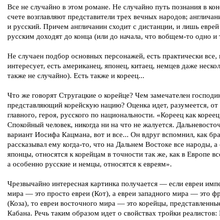
Все не случайно в этом романе. Не случайно путь познания в ко
счете возглавляют представители трех вечных народов; англичан
и русский. Причем англичанин сходит с дистанции, и лишь еврей
русским доходят до конца (или до начала, что вобщем-то одно и 
Не случаен подбор основных персонажей, есть практически все, 
интересует, есть американец, японец, китаец, немцев даже нескол
также не случайно). Есть также и кореец...
Что же говорят Стругацкие о корейце? Чем замечателен господи
представляющий корейскую нацию? Оценка идет, разумеется, от
главного, героя, русского по национальности. «Кореец как кореец
Спокойный человек, никогда ни на что не жалуется. Дальневосто
вариант Иосифа Кацмана, вот и все... Он вдруг вспомнил, как бр
рассказывал ему когда-то, что на Дальнем Востоке все народы, а
японцы, относятся к корейцам в точности так же, как в Европе в
а особенно русские и немцы, относятся к евреям».
Чрезвычайно интересная картинка получается — если евреи имп
мира — это просто евреи (Кот), а евреи западного мира — это ф
(Коза), то евреи восточного мира — это корейцы, представленны
Кабана. Речь таким образом идет о свойствах тройки реалистов: 