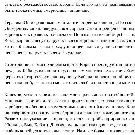
связать с безжалостностью Кабана. Если это так, то чванливыми
быть также немцы, американцы, англичане.
Герасим Югай сравнивает менталитет корейца и японца. По его
убеждению, «в индивидуальном соревновании корейцев с японц
корейцы, как правило, побеждают. Но в коллективной борьбе -– н
Когда корейцы несут на руках своего короля, то многие из идущ
хотели бы оказаться наверху, у японцев иная ситуация, они счита
честь нести на руках своего государя».
Стоит ли после этого удивляться, что Корею преследуют полити
неудачи. Кабану, как политику, слишком многого не хватает. Ему
держать историческую линию, нет у Кабана ни осознанной цели,
неосознанной, его целью может стать любая пролетающая мимо 
Конечно, можно вспомнить еще много различных подробностей.
Например, достаточно известны приветливость, оптимистичност
корейцев, особенно же замечательны они тягой к смешному. Бо
популярностью пользуются сборники анекдотов, комедии, все с
Разве это не указание на принадлежность к тройке природных о
(Лошадь, Бык, Кабан). Другая, очень приятная для нас деталь — 
любовь корейцев к русским песням. Нам все больше нравятся ан