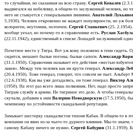
то случайная, но сказанная на всю страну.
Сергей Ковалев
(2.3.
выдвигался на нобелевку, в общем-то заслуженный человек, но ч
него не стыкуется с генеральными линиями.
Анатолий Лукьяно
5.1930). Человек откровенно не жаждет популярности, но уж бол
колоритен, неутомим, поэтичен.
Сергей Станкевич
(25. 2.1954)
вообще уехал, но почему-то в справочнике есть.
Руслан Хасбул
(22.11.1942), единственный в списке Лошадей заслуживший одио
Почетное место у Тигра. Вот уж кому положено в тени сидеть. О
сидится, мешают былые погоны, былые сапоги.
Александр Кор
(31.1.1950). Справочник называет его действия «местью взбунто
лакея». Между тем человек как ни крути генерал.
Александр Леб
(20.4.1950). Тоже генерал, говорит, что совсем не пьет. Альбер
(12.6.1938). Как вы уже догадались, он тоже генерал.
Виктор Ал
(1950). На этот раз всего лишь полковник. Нет, надо просто запр
Тиграм службу в армии. Не тигриное это дело. А чтобы генералы
скучали, добавим к ним
Валерию Новодворскую
(17.5.1950), б
чемпионку no устойчивости скандальной репутации.
Замыкает шестерку скандалистов тихоня Кабан. В общем-то в эт
компании он явно из-за чьего-то дурного влияния. Мы-то знаем, 
самому Кабану ничего не нужно.
Сергей Бабурин
(31.1.1959). 