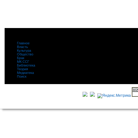
Главное
|
Власть
|
Культура
|
Общество
|
Брак
|
МК ССГ
|
Библиотека
|
Теория
|
Медиатека
|
Поиск
|