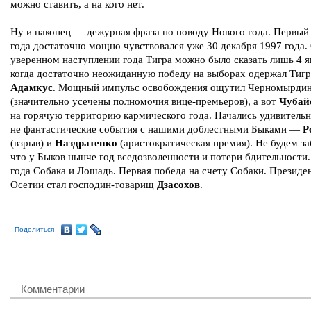
можно ставить, а на кого нет.
Ну и наконец — дежурная фраза по поводу Нового года. Первый
года достаточно мощно чувствовался уже 30 декабря 1997 года.
уверенном наступлении года Тигра можно было сказать лишь 4 я
когда достаточно неожиданную победу на выборах одержал Тигр
Адамкус
. Мощный импульс освобождения ощутил Черномырди
(значительно усечены полномочия вице-премьеров), а вот
Чубай
на горячую территорию кармического года. Начались удивительн
не фантастические события с нашими доблестными Быками —
Р
(взрыв) и
Наздратенко
(аристократическая премия). Не будем за
что у Быков нынче год вседозволенности и потери бдительности
года Собака и Лошадь. Первая победа на счету Собаки. Президе
Осетии стал господин-товарищ
Дзасохов
.
Поделиться
Комментарии