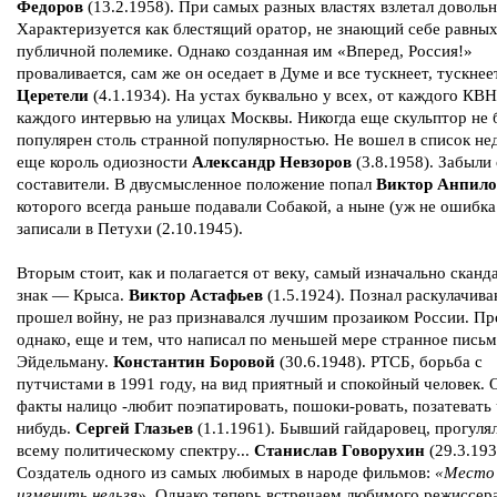
Федоров
(13.2.1958). При самых разных властях взлетал довольн
Характеризуется как блестящий оратор, не знающий себе равных
публичной полемике. Однако созданная им «Вперед, Россия!»
проваливается, сам же он оседает в Думе и все тускнеет, тускнее
Церетели
(4.1.1934). На устах буквально у всех, от каждого КВН
каждого интервью на улицах Москвы. Никогда еще скульптор не 
популярен столь странной популярностью. Не вошел в список не
еще король одиозности
Александр Невзоров
(3.8.1958). Забыли
составители. В двусмысленное положение попал
Виктор Анпило
которого всегда раньше подавали Собакой, а ныне (уж не ошибка
записали в Петухи (2.10.1945).
Вторым стоит, как и полагается от веку, самый изначально скан
знак — Крыса.
Виктор Астафьев
(1.5.1924). Познал раскулачива
прошел войну, не раз признавался лучшим прозаиком России. Пр
однако, еще и тем, что написал по меньшей мере странное пись
Эйдельману.
Константин Боровой
(30.6.1948). РТСБ, борьба с
путчистами в 1991 году, на вид приятный и спокойный человек. 
факты налицо -любит поэпатировать, пошоки-ровать, позатевать 
нибудь.
Сергей Глазьев
(1.1.1961). Бывший гайдаровец, прогуля
всему политическому спектру...
Станислав Говорухин
(29.3.193
Создатель одного из самых любимых в народе фильмов:
«Место
изменить нельзя»
. Однако теперь встречаем любимого режиссер