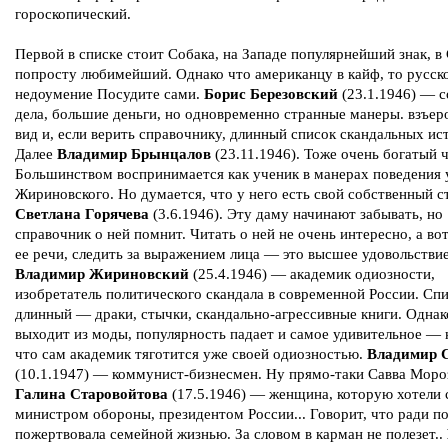
гороскопический.
Первой в списке стоит Собака, на Западе популярнейший знак, 
попросту любимейший. Однако что американцу в кайф, то русск
недоумение Посудите сами.
Борис Березовский
(23.1.1946) — 
дела, большие деньги, но одновременно странные манеры. взъе
вид и, если верить справочнику, длинный список скандальных ис
Далее
Владимир Брынцалов
(23.11.1946). Тоже очень богатый ч
Большинством воспринимается как ученик в манерах поведения 
Жириновского. Но думается, что у него есть свой собственный с
Светлана Горячева
(3.6.1946). Эту даму начинают забывать, но
справочник о ней помнит. Читать о ней не очень интересно, а во
ее речи, следить за выражением лица — это высшее удовольствие
Владимир Жириновский
(25.4.1946) — академик одиозности,
изобретатель политического скандала в современной России. Сп
длинный — драки, стычки, скандально-агрессивные книги. Однак
выходит из моды, популярность падает и самое удивительное — 
что сам академик тяготится уже своей одиозностью.
Владимир 
(10.1.1947) — коммунист-бизнесмен. Ну прямо-таки Савва Моро
Галина Старовойтова
(17.5.1946) — женщина, которую хотели 
министром обороны, президентом России... Говорит, что ради п
пожертвовала семейной жизнью. За словом в карман не полезет..