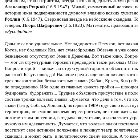
демросом, стал патриотом, всегда готов поддержать лихую резо
Александр Руцкой
(16.9.1947). Милый, симпатичный человек, п
истории из-за подверженности дурному влиянию всяких хулиган
Рохлин
(6.6.1947). Сверхновая звезда на небосклоне скандала. Т
генерал.
Игорь Шафаревич
(3.6.1923). Математик, правозащитн
«Русофобии»
.
Дальше самое удивительное. Нет задиристых Петухов, нет наха
Котов, нет бодливых Коз, нет сумасбродных Обезьян и уже совс
безнадежно отсутствуют Змеи и Драконы. Вот такое кино. Вопро
— мог ли структурный гороскоп предвидеть такой расклад? Отве
Вопрос второй — может ли структурный гороскоп объяснить та
расклад? Безусловно, да! Наличие среди лидеров политического 
трех знаков тройки безжалостных знаков (Кабан, Крыса, Бык) об
по определению. Ибо одно из главных качеств тройки — шокиров
будировать, будоражить... Труднее объяснить присутствие в пол
составе тройки волевых знаков. Думается, что дело в том, что в
знаки (Тигр, Собака, Лошадь), потеряв в 1989 году свою властн
территорию, не смогли вовремя перестроиться, не стали жить, ка
полагается им по теории, в отдыхающем стиле, и из-за этого утр
нужную им адекватность. Думается, что волевые знаки постепен
постигнут свое истинное положение и покинут театр политическ
скандала, а может быть, и политическую сцену вообще. А то как