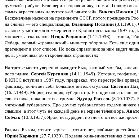
думской трибуне. Если верить справочнику, то стал Говорухин «
самых агрессивных депутатов-обличителей».
Виктор Илюхин
(1
Бесконечные наскоки на президента СССР, потом президента Рос
на слонов — его специализация.
Владимир Потанин
(3.1.1961).
главных участников коммерческого Кронштадта конца 1997 года,
множества скандалов.
Игорь Родионов
(1.12.1936) — танки, Тби
Лебедь, первый «гражданский» министр обороны. Есть еще оди
претендент в эгот список. Но пока справочник за ним видит лиш
дела, умалчивая об откровенных странностях.
На третье место уверенно выходит Бык, который мог бы, конечно
посолиднее.
Сергей Кургинян
(14.11.1949). Историк, геофизик,
В КПСС вступил в 1987 году, предрекал, что перестройка привед
фашизму, почитает себя большим интеллектуалом.
Евгений Наз
(16.2.1949). Моряк, сварщик, губернатор. Его одиозность еще не
своего пика, пока поет все громче.
Эдуард Россель
(8.10.1937).
мятежный губернатор. Про других губернаторов годами ничего 
слышим, а этот чуть не каждый день на экране телевизора.
Анат
Собчак
(10.8.1937). Ярок, незауряден, но где-то он все же просч
Рядом с Быком, хотите верьте — хотите нет, любимая российска
Юрий Карякин
(27.7.1930). Подвела одна-единственная фраза,