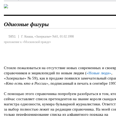
Одиозные фигуры
|
5851
Г. Кваша, «Зазеркалье» №61, 01.02.1998
приложение к «Московской правде»
Стоило пожаловаться на отсутствие новых современных и свое
справочников и энциклопедий по новым людям (
«Новые люди»
,
«Зазеркалье» № 59), как в продаже появился замечательный спр
«Кто есть кто в России»
, подписанный в печать в сентябре 1997
С помощью этого справочника попробуем разобраться в том, кто
сейчас составляет список претендентов на звание короля скандал
магистра одиозности, кумира бульварной журналистики. Ответс
за выбор полностью лежит на редакции справочника. На моей со
только переформирование списка из алфавитного порядка на