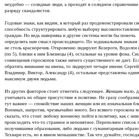
неудобно — солидные люди, а проходят в солидном справочнике
разряду скандалистов.
Годовые знаки, как видим, в который раз продемонстрировали с
способность структурировать любую выборку высокопоставлен
граждан. Но ведь наверняка и другие системы могли бы помочь
определить нам смысл происходящего. По зодиакальным знакам 
не столь красноречив. Откровенно лидируют Козероги, Водолеи 
(по 5), близки к ним Близнецы (4), остальные на уровне фона. Си
совмещения гороскопов также ничего существенного не дает. Ес
обратить внимание на имена, то лидируют четыре имени: Сергей 
Владимир, Виктор, Александр (4), остальные представлены одни
максимум двумя людьми.
Из других факторов стоит отметить следующее. Женщин мало, д
учитывать их общее присутствие в политике. Не сразу сообрази
тут важнее — спокойствие наших женщин или их изначальная бле
Военных, напротив, чрезвычайно много. Без всякого гороскопа 
сказать, что стоит любому военному пойти в политику, как с ним
происходить что-то странное и непонятное. Переполнен список 
получившими образования, либо людьми с гуманитарным образо
Технари есть, но в явном меньшинстве. Так что думайте, господа