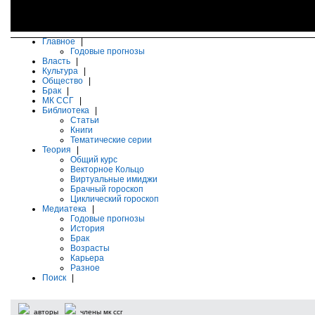
Главное
|
Годовые прогнозы
Власть
|
Культура
|
Общество
|
Брак
|
МК ССГ
|
Библиотека
|
Статьи
Книги
Тематические серии
Теория
|
Общий курс
Векторное Кольцо
Виртуальные имиджи
Брачный гороскоп
Циклический гороскоп
Медиатека
|
Годовые прогнозы
История
Брак
Возрасты
Карьера
Разное
Поиск
|
авторы
члены мк ссг