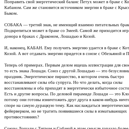
Поправить свой энергетический баланс Петух может в браке с Ко
Кабаном. Сам же становится источником энергии в браке с Крыс
Быком.
СОБАКА — третий знак, не имеющий взаимно питательных брак
Подкрепиться может в браке со Змеей. Самой же приходится игр
донора в браках с Драконом, Лошадью и Козой.
И, наконец, КАБАН. Ему получить энергию удается в браке с Ко
Козой. А вот отдавать энергию придется в союзе с Обезьяной и 
Теперь об примерах. Первым делом ищешь иллюстрации для свое
то есть знака Лошади. Союз с другой Лошадью — это безусловн
праздник. Энергетическое пиршество, в котором очень быстро
восстанавливают силы оба супруга. Но что делать, когда силы
восстановлены и оба приходят в энергетически избыточное сост
Есть и другие вопросы. По деловой пирамиде Лошади — это Кло
потому они готовы изничтожить друг друга в каком-нибудь нич
споре на самую дурацкую тему. Как наслаждаться энергетическ
фейерверком, но не тратить появившиеся силы в изматывающих
противостояниях?
Союзы Лошади с Тигром и Собакой в этом смысле гораздо более