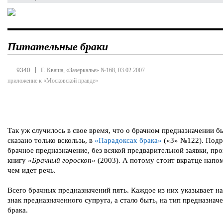
Питательные браки
|
9340
Г. Кваша, «Зазеркалье» №168, 03.02.2007
приложение к «Московской правде»
Так уж случилось в свое время, что о брачном предназначении б
сказано только вскользь, в
«Парадоксах брака»
(«З» №122). Под
брачное предназначение, без всякой предварительной заявки, пр
книгу
«Брачный гороскоп»
(2003). А потому стоит вкратце напом
чем идет речь.
Всего брачных предназначений пять. Каждое из них указывает н
знак предназначенного супруга, а стало быть, на тип предназнач
брака.