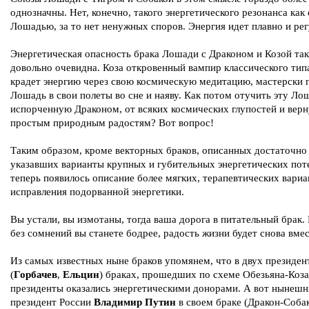
однозначны. Нет, конечно, такого энергетического резонанса как 
Лошадью, за то нет ненужных споров. Энергия идет плавно и рег
Энергетическая опасность брака Лошади с Драконом и Козой та
довольно очевидна. Коза откровенный вампир классического тип
крадет энергию через свою космическую медитацию, мастерски 
Лошадь в свои полеты во сне и наяву. Как потом отучить эту Ло
испорченную Драконом, от всяких космических глупостей и верн
простым природным радостям? Вот вопрос!
Таким образом, кроме векторных браков, описанных достаточно
указавших варианты крупных и губительных энергетических пот
теперь появилось описание более мягких, терапевтических вариа
исправления подорванной энергетики.
Вы устали, вы измотаны, тогда ваша дорога в питательный брак.
без сомнений вы станете бодрее, радость жизни будет снова вмес
Из самых известных ныне браков упомянем, что в двух президен
(
Горбачев
,
Ельцин
) браках, прошедших по схеме Обезьяна-Коз
президенты оказались энергетическими донорами. А вот нынеш
президент России
Владимир Путин
в своем браке (Дракон-Соба