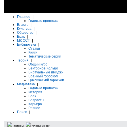
Главное
|
Годовые прогнозы
Власть
|
Культура
|
Общество
|
Брак
|
МК ССГ
|
Библиотека
|
Статьи
Книги
Тематические серии
Теория
|
Общий курс
Векторное Кольцо
Виртуальные имиджи
Брачный гороскоп
Циклический гороскоп
Медиатека
|
Годовые прогнозы
История
Брак
Возрасты
Карьера
Разное
Поиск
|
авторы
члены мк ссг