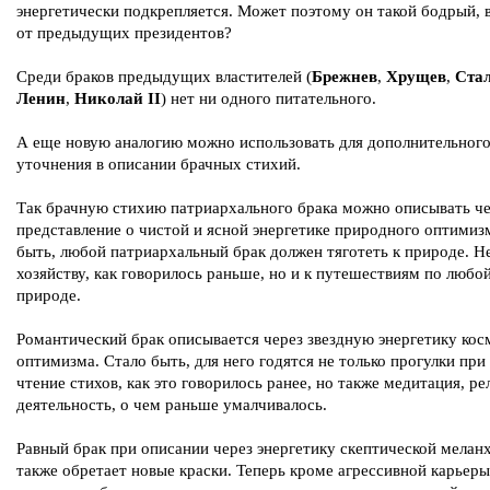
энергетически подкрепляется. Может поэтому он такой бодрый, 
от предыдущих президентов?
Среди браков предыдущих властителей (
Брежнев
,
Хрущев
,
Ста
Ленин
,
Николай II
) нет ни одного питательного.
А еще новую аналогию можно использовать для дополнительног
уточнения в описании брачных стихий.
Так брачную стихию патриархального брака можно описывать че
представление о чистой и ясной энергетике природного оптимиз
быть, любой патриархальный брак должен тяготеть к природе. Н
хозяйству, как говорилось раньше, но и к путешествиям по любо
природе.
Романтический брак описывается через звездную энергетику кос
оптимизма. Стало быть, для него годятся не только прогулки при
чтение стихов, как это говорилось ранее, но также медитация, ре
деятельность, о чем раньше умалчивалось.
Равный брак при описании через энергетику скептической мелан
также обретает новые краски. Теперь кроме агрессивной карьеры