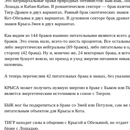
Это патриархальные браки природных оптимистов: Бык-Бык, Ло
Лошадь и Кабан-Кабан. В романтическом секторе — брак взлетн
Тигр-Дракон в двух вариантах. Равный брак скептических знаков
Кот-Обезьяна в двух вариантах. В духовном секторе брак драма
знаков Крыса-Змея в двух вариантах.
Как видим из 144 браков взаимно питательными являются всего 
браков. Это очень мало, всего-то шесть процентов. Все остальны
либо энергетически нейтральны (69 браков), либо питательны в 
сторону (42 брака). Ну и, конечно же, 24 векторных брака, в кот
энергия бушует вовсю, но приход и уход энергии питанием никак
назовешь.
А теперь перечислим 42 питательных брака в знаках, без указани
КРЫСА может получить нужную энергию в браке с Быком или Пе
является энергетическим источником в союзе с Тигром.
БЫК мог бы подкрепиться в браке со Змей или Петухом, сам же 
питательным объектом для Крысы и Кота.
ТИГР находит силы в общении с Крысой и Обезьяной, но отдает 
браке с Лошадью.