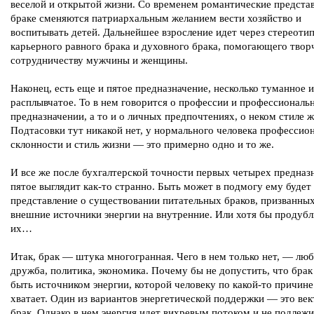
веселой и открытой жизни. Со временем романтические предста
браке сменяются патриархальным желанием вести хозяйство и
воспитывать детей. Дальнейшее взросление идет через стереоти
карьерного равного брака и духовного брака, помогающего твор
сотрудничеству мужчины и женщины.
Наконец, есть еще и пятое предназначение, несколько туманное и
расплывчатое. То в нем говорится о профессии и профессиональ
предназначении, а то и о личных предпочтениях, о неком стиле ж
Подтасовки тут никакой нет, у нормального человека профессио
склонности и стиль жизни — это примерно одно и то же.
И все же после бухгалтерской точности первых четырех предназ
пятое выглядит как-то странно. Быть может в подмогу ему будет
представление о существовании питательных браков, призванны
внешние источники энергии на внутренние. Или хотя бы продуб
их…
Итак, брак — штука многогранная. Чего в нем только нет, — люб
дружба, политика, экономика. Почему бы не допустить, что бра
быть источником энергии, которой человеку по какой-то причине
хватает. Один из вариантов энергетической поддержки — это ве
брак. Однако в нем энергия идет вихревым потоком и не подлежи