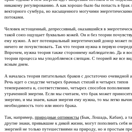
никакому регулированию. А как хорошо было бы попасть в брак
векторного сумбура, но насыщенного могучими энергетическим
потоками.
Человек истощенный, депрессивный, оказавшийся в энергетичес
такой союз ощущает буквально кожей. Он и без теории почувству
ему нужно. А вот потенциальный энергетический донор может п
ничего не почувствовать. Так что теория нужна в первую очеред
Впрочем, нужна теория также стороннему наблюдателю. Да и во
теории процесса мы уподобляемся слепцам. С теорией же все вид
ясным днем.
А началась теория питательных браков с достаточно очевидной а
Речь идет о сходстве четырех брачных стихий и четырех типов
темперамента и, соответственно, четырех способов пополнения
утраченной энергии. Если мы считаем, что брак может приносит
энергию, и мы знаем, какая энергия ему нужна, то мы легко выч
необходимость того или иного брака.
Так, например,
природные оптимисты
(Бык, Лошадь, Кабан), а т
другие знаки, привыкшие к дикой жизни, могут пополнить себя н
энергией не только путешествиями на природу, но и простым п