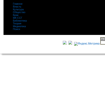
Главное
|
Власть
|
Культура
|
Общество
|
Брак
|
МК ССГ
|
Библиотека
|
Теория
|
Медиатека
|
Поиск
|