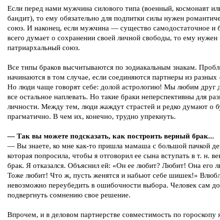
Если перед нами мужчина силового типа (военный, космонавт ил
бандит), то ему обязательно для подпитки силы нужен романтич
союз. И наконец, если мужчина — существо самодостаточное и 
всего думает о сохранении своей личной свободы, то ему нужен
патриархальный союз.
Все типы браков высчитываются по зодиакальным знакам. Проб
начинаются в том случае, если соединяются партнеры из разных 
Но люди чаще говорят себе: долой астрологию! Мы любим друг д
все остальное наплевать. Но такие браки неперспективны для ра
личности. Между тем, люди жаждут страстей и редко думают о 
прагматично. В чем их, конечно, трудно упрекнуть.
— Так вы можете подсказать, как построить верный брак...
— Вы знаете, ко мне как-то пришла мамаша с большой пачкой де
которая попросила, чтобы я отговорил ее сына вступать в т. н. в
брак. Я отказался. Объяснил ей: «Он ее любит? Любит! Она его 
Тоже любит! Что ж, пусть женятся и набьют себе шишек!» Влюб
невозможно переубедить в ошибочности выбора. Человек сам д
подвергнуть сомнению свое решение.
Впрочем, и в деловом партнерстве совместимость по гороскопу 