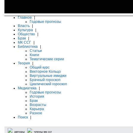
Главное
|
Годовые прогнозы
Власть
|
Культура
|
Общество
|
Брак
|
МК ССГ
|
Библиотека
|
Статьи
Книги
Тематические серии
Теория
|
Общий курс
Векторное Кольцо
Виртуальные имиджи
Брачный гороскоп
Циклический гороскоп
Медиатека
|
Годовые прогнозы
История
Брак
Возрасты
Карьера
Разное
Поиск
|
авторы
члены мк ссг