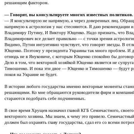
решающим фактором.
— Говорят, вы консультируете многих известных политиков.
— Я консультирую не напрямую, а через доверенных лиц. Обращ
напрямую к астрологам у нас стесняются. Я даю рекомендации и
Владимиру Путину, И Виктору Ющенко. Надо признать, что Вл
Владимирович все делает правильно — с точки зрения астрологи
Видимо, Путин интуитивно чувствует, что говорят звезды. В отл
Ющенко. Поэтому у президента Украины так много проблем. И д
отнюдь не в Януковиче, с которым Ющенко спокойно бы договор
Дело в том, что векторной хозяйкой Ющенко является не супруга
Тимошенко. И пока эти двое — Ющенко и Тимошенко — будут р
покоя на Украине не будет.
В истории любого государства именно векторные моменты стано
решающими. Ко мне обращаются руководители фирм и компаний
стараются подобрать себе подчиненных.
В свое время Хрущев назначил главой КГБ Семичастного, своего
векторного хозяина. Мы знаем, к чему это привело. Семичастны
должен был охранять главу государства, сдал его со всеми потро