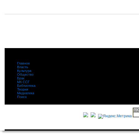
Главное
|
Власть
|
Культура
|
Общество
|
Брак
|
МК ССГ
|
Библиотека
|
Теория
|
Медиатека
|
Поиск
|