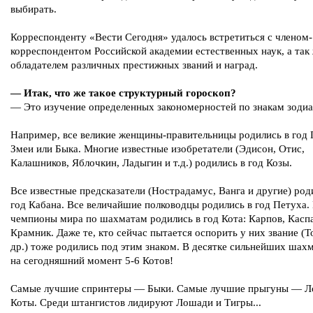
выбирать.
Корреспонденту «Вести Сегодня» удалось встретиться с членом-
корреспондентом Российской академии естественных наук, а так
обладателем различных престижных званий и наград.
— Итак, что же такое структурный гороскоп?
— Это изучение определенных закономерностей по знакам зодиа
Например, все великие женщины-правительницы родились в год 
Змеи или Быка. Многие известные изобретатели (Эдисон, Отис,
Калашников, Яблочкин, Ладыгин и т.д.) родились в год Козы.
Все известные предсказатели (Нострадамус, Ванга и другие) род
год Кабана. Все величайшие полководцы родились в год Петуха.
чемпионы мира по шахматам родились в год Кота: Карпов, Касп
Крамник. Даже те, кто сейчас пытается оспорить у них звание (Т
др.) тоже родились под этим знаком. В десятке сильнейших шах
на сегодняшний момент 5-6 Котов!
Самые лучшие спринтеры — Быки. Самые лучшие прыгуны — Л
Коты. Среди штангистов лидируют Лошади и Тигры...