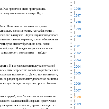
|
. Как правило в стане проигравших.
1996
|
ли немцы — виноваты немцы. Ну, а
1997
|
1998
|
победе. Но если есть сомнения — лучше
1999
ственных, экономических, географических и
|
ядят очень натужно. Одной нации понадобилось
2000
 ненавязчиво поохранять, третья обеспечивает
|
четвертая спасает братьев по вере, пятая
2001
ющий удар... И каждая нация в своем праве.
|
и да политологи подсуетятся — найдут
2002
|
2003
|
дарству. И вот уже историки дружною толпой
2004
чему этих непременно надо было разбить, а тех
|
2005
историков политологи... Да что там политологи,
|
ошь да рядом прославляют доблестное воинство
иноверцев. А ведь по идее они просто обязаны
2006
|
2007
|
ны к другой, если бы плотность населения не
2008
зможности национальной миграции практически
|
2009
ены сражаться отчаянно, другого выхода нет.
|