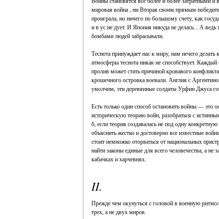
Войны становятся все более и более затратными и
мировая война , ни Вторая своим прямым победите
проиграла, но ничего по большому счету, как госуда
и в ус не дует. И Япония никуда не делась... А вед
бомбами людей забрасывали.
Теснота принуждает нас к миру, нам нечего делать
атмосферы теснота никак не способствует. Каждый
пролив может стать причиной кровавого конфликт
крошечного островка воевали. Англия с Аргентино
умолчим, эти деревянные солдаты Урфин Джуса гот
Есть только один способ остановить войны — это о
историческую теорию войн, разобраться с истинн
б, если теория создавалась не под одну конкретную
объяснить жестко и достоверно все известные войн
стоит немножко оторваться от национальных прист
найти законы единые для всего человечества, а не 
кабачках и харчевнях.
II.
Прежде чем окунуться с головой в военную ритмо
трех, а не двух миров.