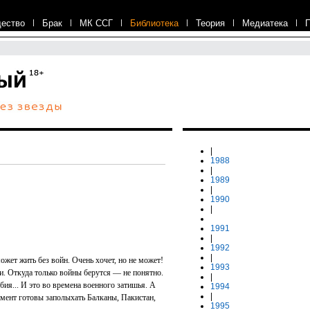
ество
|
Брак
|
МК ССГ
|
Библиотека
|
Теория
|
Медиатека
|
|
1988
|
1989
|
1990
|
1991
|
1992
|
может жить без войн. Очень хочет, но не может!
1993
и. Откуда только войны берутся — не понятно.
|
ия... И это во времена военного затишья. А
1994
|
мент готовы заполыхать Балканы, Пакистан,
1995