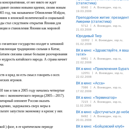
консервативная, от нее никто не ждет
(статистика)
х удивит своими новыми идеями, своим новым
|
6040
А. Воеводин, xsp.ru,
19.03.2008
65 год, так называемое Обновление Мэйдзи,
Преподобное житие: президент
ниям в японской политической и социальной
Америки (статистика)
оды стал следствием открытия Японии для
|
5712
А. Воеводин, xsp.ru,
оляции и становления Японии как мировой
21.03.2008
Юродивый Тигр
|
11002
А. Воеводин, xsp.ru,
о гигантское государство входит в затяжной
01.02.2008
ставляющая традиционно сильная в Китае,
ВК в кино: «Здравствуйте, я ва
с Китаем связаны самые большие разочарования
тетя!»
|
6961
А. Воеводин, xsp.ru,
мудрость китайского народа. А страна начнет
22.02.2008
чи.
ВК в кино: «Приключения Бурат
|
12051
А. Воеводин, xsp.ru,
тв и вряд ли есть смысл говорить о всех
22.02.2008
ческих игроков.
ВК в кино: «Асса»
|
7086
А. Воеводин, xsp.ru,
 там и там в 2005 году начались четвертые
17.02.2008
енно с экономического периода (2005—2017).
ВК в кино: «Терминатор»
алитарный оппонент России оказать
|
7215
А. Воеводин, xsp.ru,
ждению, задержались сверх меры в
11.02.2008
льтате запустили экономику и кризис у них
ВК в кино: «Достучаться до неб
|
8492
А. Воеводин, xsp.ru,
20.01.2008
ВК в кино: «Бойцовский клуб»
ой ) фазе, в ее критическом периоде