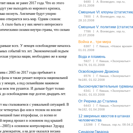
|
9480
А. Воеводин, xsp.ru,
пит никак не ранее 2017 года. Что из этого
18.01.2008
будут уже выходить из мирового кризиса,
Смешные VI: клоуны (статистик
ько вязнуть. Англичане будут упорно
|
7800
А. Воеводин, xsp.ru,
нно отвернется весь мир. Одним словом:
28.10.2008
 А стало быть и у них ничего интересного
Смешные V: политики (статисти
итическими силами внутри страны, что сильно
|
7786
А. Воеводин, xsp.ru,
22.07.2008
Война и... три мира
 раньше всех. У немцев освобождение началось
|
6387
Г. Кваша, «Новое время»
01.01.2008
ельных событий тех лет. Экономический подъем
ческая утряска нации, необходимо же в конце
Вода и пламень
|
5927
Г. Кваша, «Зазеркалье»
№179, 01.01.2008
Освобождение Дракона
аина с 2005 по 2017 годы пребывает в
|
6576
Г. Кваша, «Зазеркалье»
) фазы и также решает вопросы национальной
№180, 01.02.2008
ак у немцев, а под сильнейшим нажимом
Высокочувствительные гурман
на меж тем рушится. И дальше будет только
|
6341
Г. Кваша, «Зазеркалье»
А до освобождения еще долгих двадцать лет.
№181, 01.03.2008
От Рюрика до Сталина
ут мы сталкиваемся с уникальной ситуацией. В
|
6443
Г. Кваша, «Зазеркалье»
ре четвертых фаз или в тесном но вполне
№182, 01.04.2008
омешной тьме второфазья, со всеми ее
12 звериных хвостов в штанах
человечества
ий период прошел в основном под крышей
|
13288
Г. Кваша, xsp.ru, 08.04.
—2005) в основном контролировал Эдуард
 демократом, а на деле оказался весьма
Синдром Гвидона