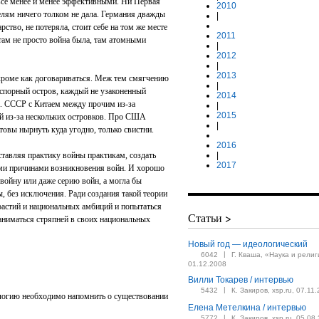
 все менее и менее эффективными. Ни Первая
2010
лям ничего толком не дала. Германия дважды
|
рство, не потеряла, стоит себе на том же месте
2011
ь там не просто война была, там атомными
|
2012
|
2013
 кроме как договариваться. Меж тем смягчению
|
 спорный остров, каждый не узаконенный
2014
а. СССР с Китаем между прочим из-за
|
2015
й из-за нескольких островков. Про США
|
овы нырнуть куда угодно, только свистни.
2016
ставляя практику войны практикам, создать
|
2017
ыми причинами возникновения войн. И хорошо
 войну или даже серию войн, а могла бы
ы, без исключения. Ради создания такой теории
растий и национальных амбиций и попытаться
Статьи >
заниматься стряпней в своих национальных
Новый год — идеологический
|
6042
Г. Кваша, «Наука и религ
01.12.2008
Вилли Токарев / интервью
|
5432
К. Закиров, xsp.ru, 07.11
логию необходимо напомнить о существовании
Елена Метелкина / интервью
|
5772
К. Закиров, xsp.ru, 05.08