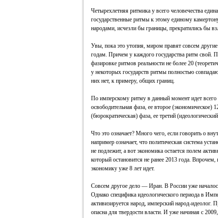
Четырехлетняя ритмика у всего человечества едина.
государственные ритмы к этому единому камертону,
народами, исчезли бы границы, прекратились бы вз
Увы, пока это утопия, миром правят совсем другие
годам. Причем у каждого государства ритм свой. П
фазировке ритмов реальности не более 20 (теорети
у некоторых государств ритмы полностью совпадают
них нет, к примеру, общих границ.
По имперскому ритму в данный момент идет всего 
освободительная фаза, ее второе (экономическое) 
(бюрократическая) фаза, ее третий (идеологический
Что это означает? Много чего, если говорить о вну
например означает, что политическая система уста
не подлежит, а вот экономика остается полем актив
который остановится не ранее 2013 года. Впрочем, 
экономику уже 8 лет идет.
Совсем другое дело — Иран. В России уже началось
Однако специфика идеологического периода в Импе
активизируется народ, имперский народ-идеолог. 
опасна для твердости власти. И уже начиная с 2009