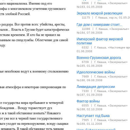
|
ого национализма. Именно под его
6866
Г. Кваша, «Зазеркалье»
№183, 01.05.2008
ифы о многовековом угнетении грузинского
Зеркало мокрой революции
ств злобной Россией.
|
11175
Г. Кваша, xsp.ru, 01.05.
 раздора. Все против всех: убийства, аресты,
Где дом с химерами стоит...
|
11086
Г. Кваша, «Зазеркалье»
алов... Власть в Грузии будет катастрофически
№184, 07.06.2008
жестким временем. И кто бы не пришел на
Имперский фактор мировой
язанным на спецслужбы. Облегчение для самой
политики
оду.
|
6332
Г. Кваша, «Настоящее вр
01.06.2008
Военно-Грузинская дорога
|
6709
Г. Кваша, «Зазеркалье»
№185, 01.06.2008
орые неизбежно ведут к военному столкновению
Идеологические войны
|
7669
Г. Кваша, «Зазеркалье»
№186, 09.08.2008
Ликвидация депрессии
вая атмосфера и некоторая синхронизация по
|
7330
Г. Кваша, «Зазеркалье»
№187, 01.09.2008
Фактор войны
се государства мира пребывают в четвертой
|
6555
Г. Кваша, «Зазеркалье»
обождения... Всюду торжествует дух
№188, 02.10.2008
 ж в такой обстановке воевать? Никакого
Наступает год Быка
вот уже все в черной тьме государственного
|
7565
Г. Кваша, «Зазеркалье»
ньги уходят на перевооружение, всюду сыщики
№189, 01.11.2008
 ненависть. В такой обстановке чуть чиркни