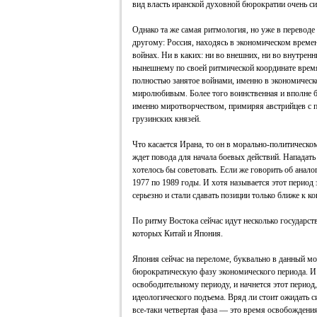
вид власть иранской духовной бюрократии очень си
Однако та же самая ритмология, но уже в переводе
другому: Россия, находясь в экономическом времен
войнах. Ни в каких: ни во внешних, ни во внутрен
нынешнему по своей ритмической координате вре
полностью занятое войнами, именно в экономичес
миролюбивым. Более того воинственная и вполне б
именно миротворчеством, примиряя австрийцев с
грузинских князей.
Что касается Ирана, то он в морально-политическо
ждет повода для начала боевых действий. Нападать
хотелось бы советовать. Если же говорить об анало
1977 по 1989 годы. И хотя называется этот период 
серьезно и стали сдавать позиции только ближе к ко
По ритму Востока сейчас идут несколько государс
которых Китай и Япония.
Япония сейчас на переломе, буквально в данный м
бюрократическую фазу экономического периода. И 
освободительному периоду, и начнется этот период,
идеологического подъема. Вряд ли стоит ожидать с
все-таки четвертая фаза — это время освобождени