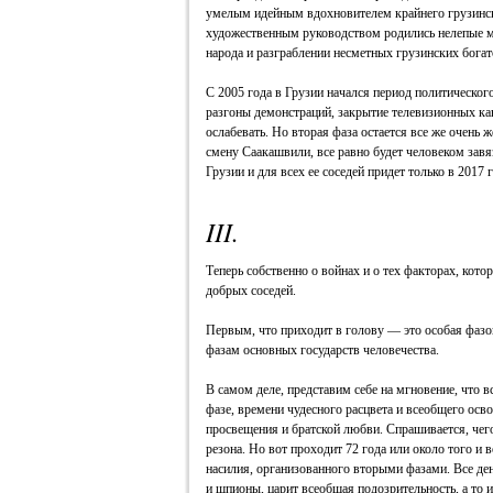
умелым идейным вдохновителем крайнего грузинск
художественным руководством родились нелепые м
народа и разграблении несметных грузинских богат
С 2005 года в Грузии начался период политического
разгоны демонстраций, закрытие телевизионных кан
ослабевать. Но вторая фаза остается все же очень 
смену Саакашвили, все равно будет человеком зав
Грузии и для всех ее соседей придет только в 2017 г
III.
Теперь собственно о войнах и о тех факторах, кот
добрых соседей.
Первым, что приходит в голову — это особая фазо
фазам основных государств человечества.
В самом деле, представим себе на мгновение, что в
фазе, времени чудесного расцвета и всеобщего осв
просвещения и братской любви. Спрашивается, чего
резона. Но вот проходит 72 года или около того и 
насилия, организованного вторыми фазами. Все де
и шпионы, царит всеобщая подозрительность, а то и