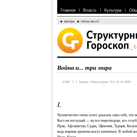
Главное
|
Власть
|
Культура
|
Общ
авторы
члены мк ссг
Война и... три мира
|
6386
Г. Кваша, «Новое время» №5, 01.01.2008
I.
Человечество очень хочет доказать само себе, что 
Кого ни послушай — ну все миротворцы, все голуб
Ирак, Афганистан, Судан, Эфиопия, Турция, Колумб
ведь мирные времена могут кончиться. В любой мо