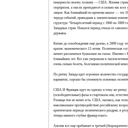
покорности своему хозяину — США. Япония страна 
сюрпризов, а она их преподнесет и сильно нас все
лицом. Как ближайший по времени аналог — это 18
череда событий, приведшая к значительным измене
структуре. Четырёхлетний период с 1866 по 1869 г
Западных стран. Начался период отказа от самоиз
державы.
Китаю до освобождения еще далеко, в 2009 году эт
кризис экономического 12-летия. Политическая со
начнет рассыпаться буквально на глазах. Именно 
ближайших лет. Все уже уверовали в тысячелетнюю 
очень сильно болеть, болезнями политической немо
По ритму Запада идет огромное количество государс
вариантах, хорошо бы упомянуть основных полити
США И Франция идут по одному и тому же ритму. И
(освободительные) фазы и стартовали они, естеств
Разница тем не менее есть. США, пытаясь, как тот
максимальное противодействие российскому возро
критическом периоде политического раздрая, в резу
теперь намного глубже французского.
Англия все еще пребывает в третьей (бюрократическ