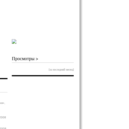
Просмотры >
[за последний месяц]
ия»,
.2008
.2008