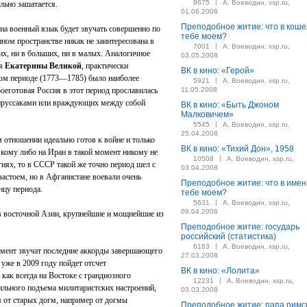
|
9675
А. Воеводин, xsp.ru,
льно зашатается.
01.06.2008
Преподобное житие: что в коше
 на военный язык будет звучать совершенно по
тебе моем?
ном пространстве никак не заинтересована в
|
7001
А. Воеводин, xsp.ru,
них, ни в больших, ни в малых. Аналогичное
03.05.2008
мя
Екатерины Великой
, практически
ВК в кино: «Герой»
ком периоде (1773—1785) было наиболее
|
5921
А. Воеводин, xsp.ru,
оеготовая Россия в этот период прославилась
11.05.2008
 пруссаками или враждующих между собой
ВК в кино: «Быть Джоном
Малковичем»
|
5545
А. Воеводин, xsp.ru,
25.04.2008
м отношении идеально готов к войне и только
ВК в кино: «Тихий Дон», 1958
 кому либо на Иран в такой момент никому не
|
10508
А. Воеводин, xsp.ru,
гиях, то в СССР такой же точно период шел с
03.04.2008
застоем, но в Афганистане воевали очень
Преподобное житие: что в имен
нцу периода.
тебе моем?
|
5631
А. Воеводин, xsp.ru,
09.04.2008
тв восточной Азии, крупнейшие и мощнейшие из
Преподобное житие: государь
российский (статистика)
|
6183
А. Воеводин, xsp.ru,
омент звучат последние аккорды завершающего
27.03.2008
уже в 2009 году пойдет отсчет
ВК в кино: «Лолита»
 как всегда на Востоке с грандиозного
|
12231
А. Воеводин, xsp.ru,
ильного подъема милитаристских настроений,
03.03.2008
я от старых догм, например от догмы
Преподобное житие: папа римс