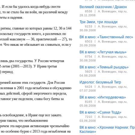
 И если бы удалось когда-нибудь свести
Великий сказочник / Дракон
|
6536
А. Воеводин, xsp.ru,
 то не стало бы ни войн, ни различий между
28.11.2008
леты и падения.
Три Змеи, три лошади
|
6153
А. Воеводин, xsp.ru,
 ритмы, главные из которых равны 12, 36 и 144
30.09.2008
оскольку государств много, а различных по
ВК в кино: «Таинственный лес»
ческий максимум — 36, практический — 27), то
|
6503
А. Воеводин, xsp.ru,
. Что никак не обязывает их сливаться, если у
20.09.2008
ВК в кино: «Летучая мышь»
|
6754
А. Воеводин, xsp.ru,
лишь два государства. У России четвертая
30.08.2008
12-летие (2001—2013). У Ирана третья
ВК в кино: «Темный рыцарь»
) период.
|
5925
А. Воеводин, xsp.ru,
04.08.2008
Идеолог: безумный Тигр
тренней жизни этих государств. Для России
|
6424
А. Воеводин, xsp.ru,
новленная в 2001 года незыблема и обсуждению
07.07.2008
ных действий, сферой энергичного передела,
ВК в кино: «Интердевочка»
главное уже поделили, слава богу битва за
|
8165
А. Воеводин, xsp.ru,
05.06.2008
ВК в кино: «Суини Тодд»
 освобождение, в Иране еще все зажато.
|
7210
А. Воеводин, xsp.ru,
рии такова, что необыкновенно
03.06.2008
Причем эта народная активизация чрезвычайно
ВК в кино: «Хроники Нарнии: П
, но особенно бурно с 2013 года незыблемая на
Каспиан»