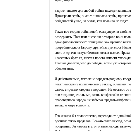
Иран, Корея...
Задним числом для любой войны находят зачинщика
Проиграли сербы, значит виноваты сербы, проигра
победителей у нас, на земле, как правило не судят.
Такая вот теория войн: воюй, если уверен в свой 
воздержись. Попытки внесения в теорию войн нрав
даже филологических принципов как правило выгл
прорубать окно в Европу, другой вздумалось Индию
свою энергетическую безопасность в песках Ирака, 
классовых братьев, шестая просто наносит упрежда
Главное довести дело до победы, а там уж историк
обоснование.
И действительно, чего ж не порадеть родному госу
летят навстречу политическому заказу, объясняя по
сжечь, а третьих стереть в порошок. Не отстают от 
они люди подневольные, главы конфессий и те спл
правоверного народа, не забывая предать анафеме 
только о мире говорить.
Так и жило бы человечество, переходя от одной вой
достигла таких пределов. Бежать стало некуда, во
исчерпаны. Загнанные в угол малые народы вынужд