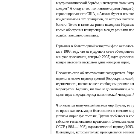
внутриполитической борьбы, и четвертая фаза насту
следует? А следует то, что главные страны Запада 
спровоцированного США, а Англия будет в нем тол
придерживаться тех принципов, от которых постепе
болото. Точно в таком же ритме находится Израиль.
кроме обострения конкуренции между разными пол
ослабит внешнюю политику.
Германия в благотворной четвертой фазе оказалась
аж в 1993 году, что не мудрено в свете объединит
они уже проскочили, теперь (с 2005) идет идеологи
концов выяснить насколько един немецкий народ.
Несколько слов об экзотических государствах. Укр
идеологическом периоде третьей (бюрократической
идентичности, но только не в свободном режиме к
бюрократии. Бедняги, им уже не до экономики, а о
хуже, ведь впереди период политической чехарды. 
Что касается нашумевшей на весь мир Грузии, то т
то время как весь мир в благословенно светлом ми
уютном мирке фаз третьих, Грузия пребывает в кр
гэбистко-гестаповскими прелестями. Экономическ
СССР (1981—1993), идеологический период (1993
Шеварнадзе, который только прикидывался великим