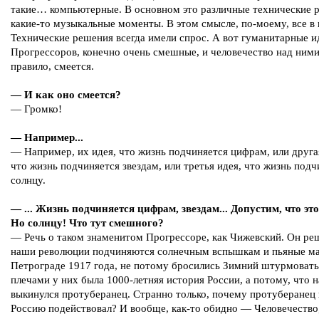
такие… компьютерные. В основном это различные технические 
какие-то музыкальные моменты. В этом смысле, по-моему, все в 
Технические решения всегда имели спрос. А вот гуманитарные и
Прогрессоров, конечно очень смешные, и человечество над ними
правило, смеется.
— И как оно смеется?
— Громко!
— Например...
— Например, их идея, что жизнь подчиняется цифрам, или друга
что жизнь подчиняется звездам, или третья идея, что жизнь подч
солнцу.
— ... Жизнь подчиняется цифрам, звездам... Допустим, что эт
Но солнцу! Что тут смешного?
— Речь о таком знаменитом Прогрессоре, как Чижевский. Он ре
наши революции подчиняются солнечным вспышкам и пьяные ма
Петрограде 1917 года, не потому бросились Зимний штурмовать,
плечами у них была 1000-летняя история России, а потому, что н
выкинулся протуберанец. Странно только, почему протуберанец
Россию подействовал? И вообще, как-то обидно — Человечество,