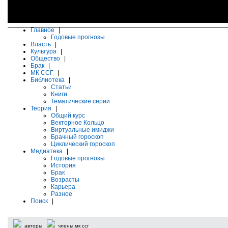
Главное
|
Годовые прогнозы
Власть
|
Культура
|
Общество
|
Брак
|
МК ССГ
|
Библиотека
|
Статьи
Книги
Тематические серии
Теория
|
Общий курс
Векторное Кольцо
Виртуальные имиджи
Брачный гороскоп
Циклический гороскоп
Медиатека
|
Годовые прогнозы
История
Брак
Возрасты
Карьера
Разное
Поиск
|
авторы
члены мк ссг