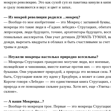
мокрую революцию. Это как сухой суп из пакетика кинули в ки
и сразу появляются и вкус и цвет и запах.
— Из мокрой революции родился ...мокрец?
— Вообще-то мое изобретение — это Мокрец с заглавной буквы,
мокрецы это такие люди в «Гадких лебедях» Стругацких, обитат
лепрозория, люди будущего, точнее, архитекторы будущего, вос
гениальных акселератов. Они учат детишек ДУМАТЬ ТУМАН, в
дожди, вырезать квадраты в облаках и быть счастливыми за счет
травы и дождя.
— Неужели мокрецы настолько природно всесильны?
— Мокрецы Стругацких грандиозно могучие люди, все военные,
полицейские и чиновники, вместе взятые против них — это прос
букашки. Они управляют природой, а природа это великая сила.
быть, Стругацкие взяли эту идею у Бредбери, а может и сами до
Короче говоря «Лебеди» — это единственная книга Стругацких, 
природа и ее помощники сильнее разума. Хотя нет, еще «Улитка 
склоне».
— А ваши Мокрецы...?
— Вообще-то мокрецов трое. Первые — это мокрецы Стругацких