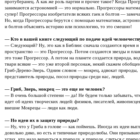
протуберанец. А как же роль партии и прочее такое? Когда Прог
занимаются астрономией — это нормально. Прогрессоры матем
супер! Прогрессоры изобретатели всяких гаек и болтов — замеч
Но, когда Прогрессоры берутся с помощью математики, астроно
и болтов объяснять историю или психологию, то это смешно!
— Кто в вашей книге следующий по подаче идей человечеств
— Следующий? Ну, это как в Библии: сначала создаются время и
пространство — это Прогрессор. Потом создаются звезды и пла
это тоже Прогрессор. А потом на планете создается природа, вод
твари всякие — это уже второй персонаж, некий скажем обобще
Гриб-Дерево-Зверь. Одним словом — мокрец, адвокат природы,
представитель природы, посол природы среди нас, людей.
— Гриб, Зверь, мокрец — это еще не человек?
— В очень большой степени — да! Не будем только забывать, чт
идет об идеях творческих людей: физиков, писателей, живописце
внешне Мокрецы — люди как люди.
— Но идеи их в защиту природы?
— Ну, что у Гриба в голове — как поймешь. Иногда их идеи выгл
довольно дико, но есть и типичные природолюбы. Они призывают
углах, что надо вернуться в природу, к природе, слиться с приро