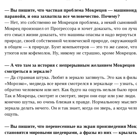
— Вы пишите, что частная проблема Мокрецов — машиноид
паранойя, и она захватила все человечество. Почему?
— Нет, это собственно не Мокрецов проблема, а некий сыновний
Мокрец произошел от Прогрессора и хочет доказать, что он луч
его смысл жизни доказать, что машины опасны и надо вернуться
природе, своей собственной человеческой природе, окружающей
в общем — к природе. Бунт компьютеров — это то же самое, что
утюгов или кофемолок. Ну, никому не страшно, кроме Мокрецов.
— А что там за история с непрерывным желанием Мокрецов
смотреться в зеркало?
— Да странная штука. Любят в зеркало заглянуть. Это как в фил
«Морозко», медведь все время смотрелся в зеркальце — узнать, 
обратно человеком или нет. Как будто на ощупь нельзя было пров
Так и Мокрецы, смотрят и смотрят, звери они еще или уже люди.
конечно шутка, но очень близкая к правде. Нормальному мыслит
зеркала делать нечего. Он и так знает, когда он зверь, а когда че
ощупь.
— Вы пишите, что перенесенные на экран произведения Мок
становятся мировыми шедеврами, а фразы из них — крылат