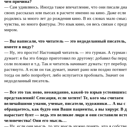
чем причина?
— Сам удивляюсь. Иногда такое впечатление, что они писали диа
своих рассказах или пьесах в расчете именно на кино. Даже если
родились за много лет до рождения кино. В их словах мало смыс
чувства, но много фактуры. Это язык кино, он весь связан с пр
миром.
— Вы написали, что читатель — это недоделанный писатель,
имеете в виду?
— Ну, это просто! Настоящий читатель — это гурман. А гурман 
думает: я бы это блюдо приготовил по другому: добавил бы пер
соли положил и т.д. Так и читатель начинает думать: тут перебор
растянуто. А если он так думает, значит рано или поздно потянет
тогда он либо попробует, либо испугается пробовать. Значит он
недоделанный писатель.
— Все это так ново, неожиданно, какой-то взрыв устоявшихс
представлений! Сенсация, если хотите! Те, кого мы считаем
величайшими умами, ученые, писатели, художники… А вы с
обращаетесь, как будто они Ваши пациенты, а вы хирург. В 
нарастает бунт — ведь это великие люди и они составили ис
человечества! Они его мысль…
— Ну, если они мысль, то эту мысль нужно понять, что я собств