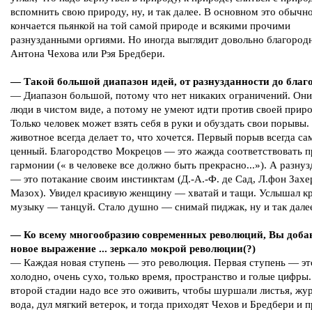
вспомнить свою природу, ну, и так далее. В основном это обычн
кончается пьянкой на той самой природе и всякими прочими
разнузданными оргиями. Но иногда выглядит довольно благород
Антона Чехова или Рэя Бредбери.
— Такой большой диапазон идей, от разнузданности до благ
— Диапазон большой, потому что нет никаких ограничений. Они
люди в чистом виде, а потому не умеют идти против своей прир
Только человек может взять себя в руки и обуздать свои порывы.
животное всегда делает то, что хочется. Первый порыв всегда с
ценный. Благородство Мокрецов — это жажда соответствовать 
гармонии (« в человеке все должно быть прекрасно...»). А разну
— это потакание своим инстинктам (Д.-А.-Ф. де Сад, Л.фон Зах
Мазох). Увидел красивую женщину — хватай и тащи. Услышал к
музыку — танцуй. Стало душно — снимай пиджак, ну и так дале
— Ко всему многообразию современных революций, Вы доба
новое выражение ... зеркало мокрой революции(?)
— Каждая новая ступень — это революция. Первая ступень — эт
холодно, очень сухо, только время, пространство и голые цифры
второй стадии надо все это оживить, чтобы шуршали листья, жу
вода, дул мягкий ветерок, и тогда приходят Чехов и Бредбери и 