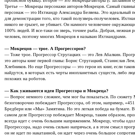
прописной буквы). Второе — это Мокрецы-авторы (с заглавной б
Третье — Мокрецы персонажи авторов-Мокрецов. Самый главны
персонаж — это Ихтиандр Александра Беляева. Это идеальный 
для демонстрации того, кто такой полузверь-получеловек. Ихтиа
никого не грызет, не убивает. Он намного человечнее окружающи
100% людей. И все-таки он зверь, точнее рыба. Добрая, нежная 
человек, поэтому многих Мокрецов я называю Ихтиандрами.
— Мокрецов — трое. А Прогрессоров?
— Тоже трое. Прогрессор Стругацких — это Лев Абалкин. Прог
это авторы книг первой главы: Борис Стругацкий, Станислав Ле
Хлебников. Но еще Прогрессоры — это герои их книг, если тако
найдутся, в которых есть черты инопланетных существ, либо лю
похожих на роботов.
— Как уживаются идеи Прогрессора и Мокреца?
— Вопрос немного сложнее, чем мог бы показаться. По сюжету
безоговорочно побеждает Прогрессора, об этом, например, «451
Бредбери или «Мы» Замятина. Но это легкая победа на бумаге. В
самом деле Прогрессор побеждает Мокреца, таким образом, про
всегда идет с очень большим напряжением. Мокрецу, чтобы одо
Прогрессора, надо очень сильно напрячься, а в этом смысл прог
он не идет по накатанной, он идет через очень большое сопроти