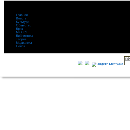
Главное
|
Власть
|
Культура
|
Общество
|
Брак
|
МК ССГ
|
Библиотека
|
Теория
|
Медиатека
|
Поиск
|