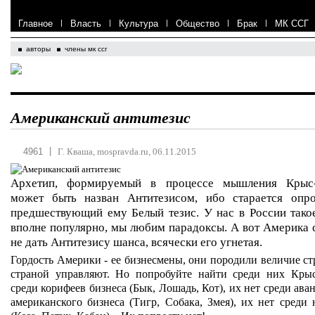
Главное
|
Власть
|
Культура
|
Общество
|
Брак
|
МК ССГ
авторы
члены мк ссг
Американский антитезис
|
4961
Г. Кваша, mospravda.ru, 06.11.2015
Архетип, формируемый в процессе мышления Крыс
может быть назван Антитезисом, ибо старается опро
предшествующий ему Белый тезис. У нас в России тако
вполне популярно, мы любим парадоксы. А вот Америка 
не дать Антитезису шанса, всячески его угнетая.
Гордость Америки - ее бизнесмены, они породили величие ст
страной управляют. Но попробуйте найти среди них Кры
среди корифеев бизнеса (Бык, Лошадь, Кот), их нет среди ав
американского бизнеса (Тигр, Собака, Змея), их нет среди 