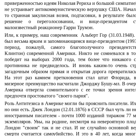
приверженностью идеям Николая Рериха и большой симпатие
не устраивает антикоммунистическую верхушку США. Начала
то странная закулисная возня, подтасовки, в результате был
решение о переголосовании, и вице-президентом ст
малоизвестный реакционер Гарри Трумэн.
Или, к примеру, наш современник Альберт Гор (31.03.1948).
был весьма ярким и запоминающимся вице-президентом (1993 
период, пожалуй, самого благополучного президентст
Клинтон) современной Америки. Никто не сомневался в то
победит на выборах 2000 года, тем более что никакого с
противника не предвиделось. И вновь каким-то очень с
загадочным образом прямая и открытая дорога превратилась
На этот раз камнем преткновения стал штат Флорида, 
мизерное преимущество насчитали Джорджу Бушу-мл. В очер
Америка отвергла сомнительного с ее точки зрения интел
предпочтя простоватого "своего парня".
Роль Антитезиса в Америке могли бы прояснить писатели. Их
но они есть. Джек Лондон (12.01.1876) в СССР был чуть ли н
иностранным писателем - почти 1000 изданий тиражом 77 
экземпляров. Увы, на родине, несмотря на невероятную плод
Лондон "своим" так и не стал. И не случайно основной ве
смерти считается самоубийство. И это в 40 лет, когда мног