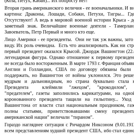
(Коза, Петух, Кабан)... Их попросту нет!
Вторая грань американского величия - ее военачальники. И в
картина: Драконы, Лошади, Собаки, Петухи, Тигры... Г
Отсутствуют! А ведь в мировой военной истории Крыса - д
заметный знак. Величайшие военные деятели - Тамерла
Завоеватель, Петр Первый и много кто еще.
Лицо Америки - ее президенты. Они не так уж важны, зато 
виду. Их роль очевидна. Есть что анализировать. Как ни стр
первый президент оказался Крысой. Джордж Вашингтон (22.0
легендарная фигура. Однако отношение к первому президен
не всегда было восторженным. В марте 1793 г. Франция объяв
Англии и Голландии, США по договору обязаны были
поддержать, но Вашингтон от войны уклонился. Это реш
мудрым и дальновидным, но страна буквально стала 
Президента клеймили "лжецом", "крокодилом", "
"предателем", газеты заполнились карикатурами, на одн
коронованного президента тащили на гильотину... Ухо
Вашингтона от власти стал национальным праздником, га
полны статьями, приветствовавшими смену президент
американской нации" величали "тираном".
Гораздо нагляднее ситуация с Ричардом Никсоном (9.01.191
всем представлениям худший президент США, ибо стал един