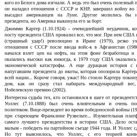
кого из Белого дома изгнали. А ведь это был очень полезный 
он наладил отношения с СССР и КНР, завершил войну во 
высадил американцев на Луне. Другие молились бы н
президента, но Америка выкинула его за борт.
Джимми Картер (1.10.1924) - очевиднейший неудачник, к
посту президента США провалил все, что мог. При нем США 
(страшный удар!) революцию в Иране (1979), резко ух
отношения с СССР после ввода войс-к в Афганистан (198
начался взлет цен на нефть, на этом фоне безработица и
оказались высоки как никогда, к 1979 году США оказались
экономической катастрофы. А еще дурацкая история с 
напугавшим президента до икоты, которая опозорила Картера
всей нации... Короче говоря, ужас! Но стоило Картеру покин
дом, как он сразу стал набирать международный вес,
Нобелевскую премию (2002).
Интересна судьба тех, кто остановился в шаге от президентс
Уоллес (7.10.1888) был очень влиятельным и очень по
политиком. Вице-президент во время победоносной войны (194
при стареющем Франклине Рузвельте... Изумительная плат
самого лучшего президентства в истории США. Дело оста
малым - победить на партийном съезде 1944 года. И Уоллес с
Но тут выяснилось, что Уоллес, с его теорией конве