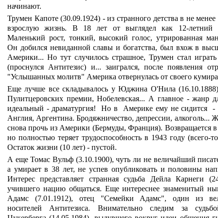
начинают.
Трумен Капоте (30.09.1924) - из странного детства в не мене
взрослую жизнь. В 18 лет от выглядел как 12-летний р
Маленький рост, тонкий, высокий голос, утрированная мане
Он добился невиданной славы и богатства, был вхож в выс
Америки... Но тут случилось страшное, Трумен стал играть
(проснулся Антитезис) и... заигрался, после появления от
"Услышанных молитв" Америка отвернулась от своего кумира
Еще лучше все складывалось у Юджина О'Нила (16.10.1888)
Пулитцеровских премии, Нобелевская... А главное - жанр 
идеальный - драматургия! Но в Америке ему не сидится - 
Англия, Аргентина. Бродяжничество, депрессии, алкоголь... 
снова прочь из Америки (Бермуды, Франция). Возвращается в
но полностью теряет трудоспособность в 1943 году (всего-то
Остаток жизни (10 лет) - пустой.
А еще Томас Вульф (3.10.1900), чуть ли не величайший писа
а умирает в 38 лет, не успев опубликовать и половины нап
Интерес представляет странная судьба Дейла Карнеги (24.
учившего нацию общаться. Еще интереснее знаменитый ны
Адамс (7.01.1912), отец "Семейки Адамс", один из ве
носителей Антитезиса. Внимательно следим за судьб