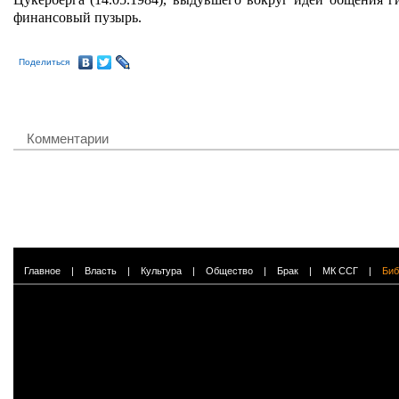
Цукерберга (14.05.1984), выдувшего вокруг идеи общения г
финансовый пузырь.
Поделиться
Комментарии
Главное
|
Власть
|
Культура
|
Общество
|
Брак
|
МК ССГ
|
Биб