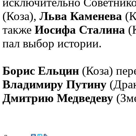
исключительно Советник
(Коза),
Льва Каменева
(К
также
Иосифа Сталина
(К
пал выбор истории.
Борис Ельцин
(Коза) пер
Владимиру Путину
(Драк
Дмитрию Медведеву
(Зме