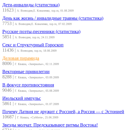
Дети-инвалиды (статистика)
11623
|
А. Воеводин,Е. Коваленко, xsp.ru, 01.08.2009
День как жизнь / инвалидные травмы (статистика)
7753
|
А. Воеводин,Е. Коваленко, xsp.ru, 07.02.2009
Русские поэты-песенники (статистика)
5851
|
А. Воеводин, xsp.ru, 24.11.2009
Секс и Структурный Гороскоп
11436
|
А. Воеводин, xsp.ru, 18.08.2009
Деловая пирамида
8006
|
Г. Кваша, «Зазеркалье», 02.11.2009
Векторные привилегии
8288
|
Г. Кваша, «Зазеркалье», 03.09.2009
В фокусе противостояния
9046
|
Г. Кваша, «Зазеркалье», 05.08.2009
Июльский импульс
5861
|
Г. Кваша, «Зазеркалье», 01.07.2009
Почему Латвия не дружит с Россией, а Россия — с Эстонией
10687
|
Г. Кваша, «Суббота», 25.06.2009
Звезды молчат. Предсказывают ритмы Востока!