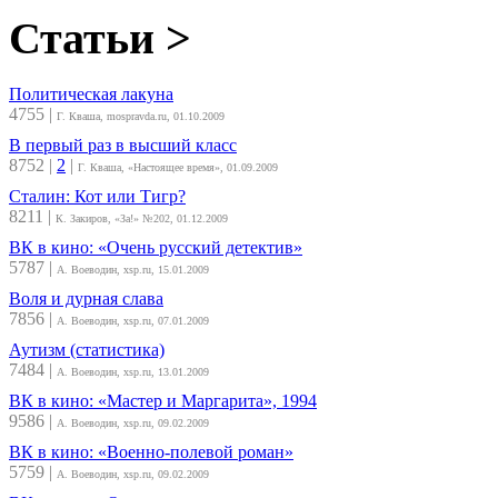
Статьи >
Политическая лакуна
4755
|
Г. Кваша, mospravda.ru, 01.10.2009
В первый раз в высший класс
8752
|
2
|
Г. Кваша, «Настоящее время», 01.09.2009
Сталин: Кот или Тигр?
8211
|
К. Закиров, «За!» №202, 01.12.2009
ВК в кино: «Очень русский детектив»
5787
|
А. Воеводин, xsp.ru, 15.01.2009
Воля и дурная слава
7856
|
А. Воеводин, xsp.ru, 07.01.2009
Аутизм (статистика)
7484
|
А. Воеводин, xsp.ru, 13.01.2009
ВК в кино: «Мастер и Маргарита», 1994
9586
|
А. Воеводин, xsp.ru, 09.02.2009
ВК в кино: «Военно-полевой роман»
5759
|
А. Воеводин, xsp.ru, 09.02.2009