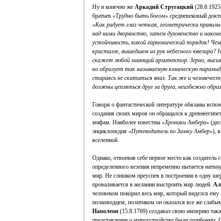
Ну и конечно же
Аркадий Стругацкий
(28.8.1925
братьев
«Трудно быть богом»
средневековый докто
«Как радует глаз четкая, геометрически правильн
над ними дворянство, затем духовенство и наконе
устойчивость, какой гармонический порядок! Че
кристалле, вышедшем из рук небесного ювелира? 
скажет любой знающий архитектор. Зерно, высып
но образует так называемую коническую пирамиду
стараясь не скатиться вниз. Так же и человечест
должны цепляться друг за друга, неизбежно обра
Говоря о фантастической литературе обязаны вспо
создания своих миров он обращался к древнеегипе
мифам. Наиболее известны
«Хроники Амбера»
(дес
энциклопедия
«Путеводитель по Замку Амбер»
), 
вселенной.
Однако, отвоевав себе первое место как создатель
определенного везения непременно пытается натяну
мир. Не слишком преуспев в построении в одну ш
проваливается в желании выстроить мир людей.
Ал
человеком покорил весь мир, который виделся ем
полководцем, политиком он оказался все же слабым
Наполеон
(15.8.1769) создавал свою империю такж
представление о мироустройстве были ошибочны. 