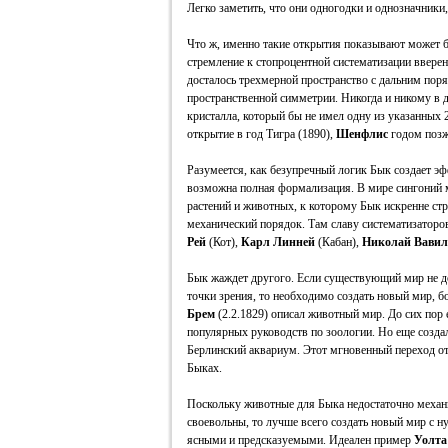
Легко заметить, что они одногодки и однозначники
Что ж, именно такие открытия показывают может
стремление к стопроцентной систематизации ввере
досталось трехмерной пространство с дальним поря
пространственной симметрии. Никогда и никому в д
кристалла, который бы не имел одну из указанных 
открытие в год Тигра (1890),
Шенфлис
годом позж
Разумеется, как безупречный логик Бык создает эф
возможна полная формализация. В мире сингоний м
растений и животных, к которому Бык искренне стр
механический порядок. Там славу систематизаторов
Рей
(Кот),
Карл Линней
(Кабан),
Николай Вавил
Бык жаждет другого. Если существующий мир не дос
точки зрения, то необходимо создать новый мир, б
Брем
(2.2.1829) описал животный мир. До сих пор
популярных руководств по зоологии. Но еще создал
Берлинский аквариум. Этот мгновенный переход от
Быках.
Поскольку животные для Быка недостаточно механ
своевольны, то лучше всего создать новый мир с н
ясными и предсказуемыми. Идеален пример
Уолта