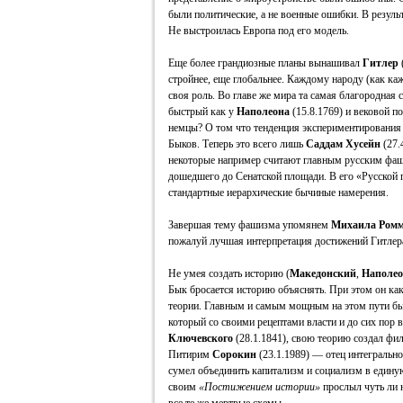
были политические, а не военные ошибки. В результ
Не выстроилась Европа под его модель.
Еще более грандиозные планы вынашивал
Гитлер
стройнее, еще глобальнее. Каждому народу (как к
своя роль. Во главе же мира та самая благородная 
быстрый как у
Наполеона
(15.8.1769) и вековой п
немцы? О том что тенденция экспериментирования
Быков. Теперь это всего лишь
Саддам Хусейн
(27.
некоторые например считают главным русским фаши
дошедшего до Сенатской площади. В его «Русской п
стандартные иерархические бычиные намерения.
Завершая тему фашизма упомянем
Михаила Ром
пожалуй лучшая интерпретация достижений Гитлер
Не умея создать историю (
Македонский
,
Наполе
Бык бросается историю объяснять. При этом он как
теории. Главным и самым мощным на этом пути б
который со своими рецептами власти и до сих пор 
Ключевского
(28.1.1841), свою теорию создал ф
Питирим
Сорокин
(23.1.1989) — отец интегральн
сумел объединить капитализм и социализм в едину
своим
«Постижением истории»
прослыл чуть ли н