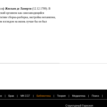
ософ
Жюльен де Ламерти
(12.12.1709). В
ский организм как самозаводящийся
ективе сборка-разборка, настройка механизма,
ким взглядом на жизнь лучше бы он был
во
|
Брак
|
МК ССГ
|
Библиотека
|
Теория
|
Медиатека
|
Поиск
|
Структурный Гороскоп