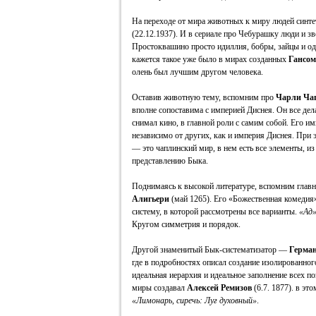
На переходе от мира животных к миру людей синт
(22.12.1937). И в сериале про Чебурашку люди и зв
Простоквашино просто идиллия, бобры, зайцы и о
кажется такое уже было в мирах созданных
Гансом
олень был лучшим другом человека.
Оставив животную тему, вспомним про
Чарли Ча
вполне сопоставима с империей Диснея. Он все дел
снимал кино, в главной роли с самим собой. Его и
независимо от других, как и империя Диснея. При 
— это чаплинский мир, в нем есть все элементы, и
представлению Быка.
Поднимаясь к высокой литературе, вспомним глав
Алигьери
(май 1265). Его «Божественная комеди
систему, в которой рассмотрены все варианты.
«Ад»
Кругом симметрия и порядок.
Другой знаменитый Бык-систематизатор —
Герман
где в подробностях описал создание изолированног
идеальная иерархия и идеальное заполнение всех п
миры создавал
Алексей Ремизов
(6.7. 1877). в это
«Лимонарь, сиречь: Луг духовный»
.