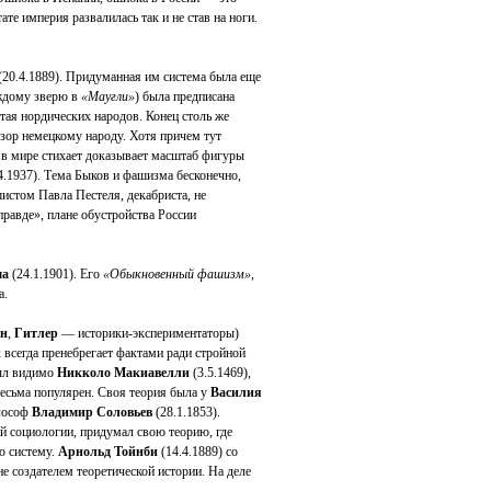
ате империя развалилась так и не став на ноги.
(20.4.1889). Придуманная им система была еще
аждому зверю в
«Маугли»
) была предписана
стая нордических народов. Конец столь же
озор немецкому народу. Хотя причем тут
 в мире стихает доказывает масштаб фигуры
4.1937). Тема Быков и фашизма бесконечно,
стом Павла Пестеля, декабриста, не
равде», плане обустройства России
ма
(24.1.1901). Его
«Обыкновенный фашизм»
,
а.
он
,
Гитлер
— историки-экспериментаторы)
 всегда пренебрегает фактами ради стройной
ыл видимо
Никколо Макиавелли
(3.5.1469),
весьма популярен. Своя теория была у
Василия
илософ
Владимир Соловьев
(28.1.1853).
ой социологии, придумал свою теорию, где
ю систему.
Арнольд Тойнби
(14.4.1889) со
е создателем теоретической истории. На деле