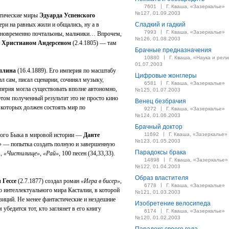
|
7601
Г. Кваша, «Зазеркалье»
№127, 01.09.2003
етические миры
Эдуарда Успенского
ери на равных жили и общались, ну а в
Сладкий и гадкий
|
7993
Г. Кваша, «Зазеркалье»
дновременно почтальоны, мальчики… Впрочем,
№126, 01.08.2003
 Христианом Андерсеном
(2.4.1805) — там
Брачные предназначения
|
10880
Г. Кваша, «Наука и рели
01.07.2003
плина
(16.4.1889). Его империя по масштабу
Цифровые жонглеры
ал сам, писал сценарии, сочинял музыку,
|
6581
Г. Кваша, «Зазеркалье»
мперия могла существовать вполне автономно,
№125, 01.07.2003
этом полученный результат это не просто кино
Венец безбрачия
з которых должен состоять мир по
|
9272
Г. Кваша, «Зазеркалье»
№124, 01.06.2003
Брачный доктор
|
ного Быка в мировой истории —
Данте
11692
Г. Кваша, «Зазеркалье»
№123, 01.05.2003
я» — попытка создать полную и завершенную
Парадоксы брака
, «Чистилище», «Рай»
, 100 песен (34,33,33).
|
14898
Г. Кваша, «Зазеркалье»
№122, 01.04.2003
Образ властителя
 Гессе
(2.7.1877) создал роман
«Игра в бисер»
,
|
6778
Г. Кваша, «Зазеркалье»
о интеллектуального мира Касталии, в которой
№121, 01.03.2003
озиций. Не менее фантастические и нездешние
Изобретение велосипеда
м убедится тот, кто заглянет в его книгу
|
6174
Г. Кваша, «Зазеркалье»
№120, 01.02.2003