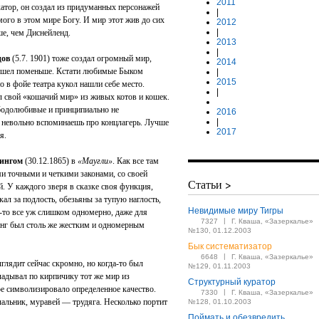
2011
атор, он создал из придуманных персонажей
|
ого в этом мире Богу. И мир этот жив до сих
2012
|
ше, чем Диснейленд.
2013
|
цов
(5.7. 1901) тоже создал огромный мир,
2014
ышел поменьше. Кстати любимые Быком
|
2015
о в фойе театра кукол нашли себе место.
|
ал свой «кошачий мир» из живых котов и кошек.
вободолюбивые и принципиально не
2016
|
невольно вспоминаешь про концлагерь. Лучше
2017
я.
ингом
(30.12.1865) в
«Маугли»
. Как все там
ми точными и четкими законами, со своей
Статьи >
й. У каждого зверя в сказке своя функция,
кал за подлость, обезьяны за тупую наглость,
Невидимые миру Тигры
ак-то все уж слишком одномерно, даже для
|
7327
Г. Кваша, «Зазеркалье»
инг был столь же жестким и одномерным
№130, 01.12.2003
Бык систематизатор
|
6648
Г. Кваша, «Зазеркалье»
глядит сейчас скромно, но когда-то был
№129, 01.11.2003
ладывал по кирпичику тот же мир из
Структурный куратор
е символизировало определенное качество.
|
7330
Г. Кваша, «Зазеркалье»
альник, муравей — трудяга. Несколько портит
№128, 01.10.2003
Поймать и обезвредить