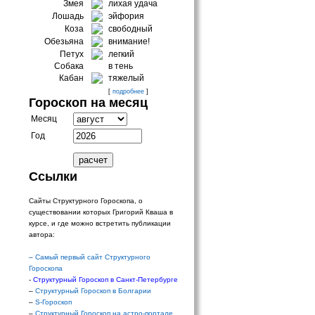
Змея
лихая удача
Лошадь
эйфория
Коза
свободный
Обезьяна
внимание!
Петух
легкий
Собака
в тень
Кабан
тяжелый
[
подробнее
]
Гороскоп на месяц
Месяц
Год
Ссылки
Сайты Структурного Гороскопа, о
существовании которых Григорий Кваша в
курсе, и где можно встретить публикации
автора:
–
Самый первый сайт Структурного
Гороскопа
-
Структурный Гороскоп в Санкт-Петербурге
–
Структурный Гороскоп в Болгарии
–
S-Гороскоп
–
Структурный Гороскоп на астро-портале