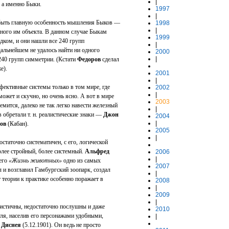
|
, а именно Быки.
1997
|
 быть главную особенность мышления Быков —
1998
|
нного им объекта. В данном случае Быкам
1999
дком, и они нашли все 240 групп
|
альнейшем не удалось найти ни одного
2000
|
240 групп симметрии. (Кстати
Федоров
сделал
е).
2001
|
фективные системы только в том мире, где
2002
|
ожет и скучно, но очень ясно. А вот в мире
2003
емится, далеко не так легко навести железный
|
 обретали т. н. реалистические знаки —
Джон
2004
|
ов
(Кабан).
2005
|
таточно систематичен, с его, логической
олее стройный, более системный.
Альфред
2006
|
 его
«Жизнь животных»
одно из самых
2007
 и возглавил Гамбургский зоопарк, создал
|
 теории к практике особенно поражает в
2008
|
2009
|
истичны, недостаточно послушны и даже
2010
уля, населив его персонажами удобными,
|
 Диснея
(5.12.1901). Он ведь не просто