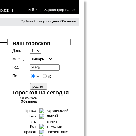
Поиск
|
Войти
|
Зарегистрироваться
Суббота / 8 августа /
день Обезьяны
Ваш гороскоп
День
Месяц
Год
Пол
М
Ж
Гороскоп на сегодня
08.08.2026
Обезьяна
Крыса
кармический
Бык
легкий
Тигр
в тень
Кот
тяжелый
Дракон
презентация