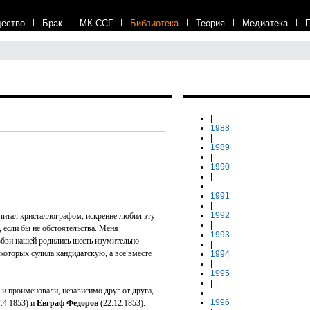
ество
|
Брак
|
МК ССГ
|
Библиотека
|
Теория
|
Медиатека
|
|
1988
|
1989
|
1990
|
1991
|
1992
считал кристаллографом, искренне любил эту
|
, если бы не обстоятельства. Меня
1993
юбви нашей родились шесть изумительно
|
которых сулила кандидатскую, а все вместе
1994
|
1995
|
 и проименовали, независимо друг от друга,
1996
.4.1853) и
Евграф Федоров
(22.12.1853).