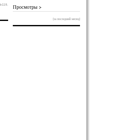
№119,
Просмотры >
[за последний месяц]