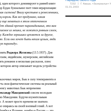
Парадокс своего года
), идеи которого доминируют в ранней книге
|
7232
Г. Кваша, «Зазеркалье» 
01.01.2003
р Будах буквальное поет гимн иерархизации:
ая система! Внизу крестьяне и ремесленники,
ц король. Как все продумано, какая
му еще меняться в этом отточенном
Нет зданий прочнее пирамидальных, это вам
аемое из мешка, не ложится ровным слоем,
. Каждое зернышко цепляется за другое,
во. Если оно хочет быть неким целым, люди
зуя пирамиду».
мнить
Роджера Желязны
(13.5.1937). Для
тским, индийским, шумерским, английским
ять романов и несколько рассказов, плюс
в котором автор описывает модель устройства
 сказочных миров, Бык в силу темперамента и
ть свои фантастические системы на реальный
еренгу животных Бык непременно
ександр Македонский
совсем молодым
у из Македонии. Будучи изумительным
. А может просто времени не хватило.
е опираясь на своей военный гений. А вот
Ошибка в Испании, ошибка в России — это