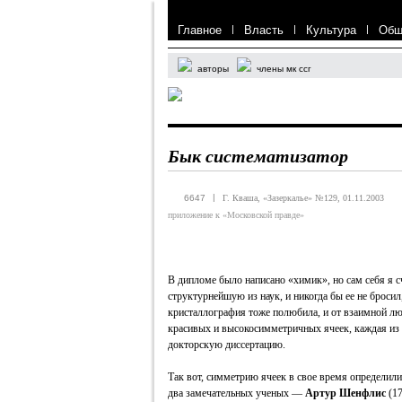
Главное
|
Власть
|
Культура
|
Общ
авторы
члены мк ссг
Бык систематизатор
|
6647
Г. Кваша, «Зазеркалье» №129, 01.11.2003
приложение к «Московской правде»
В дипломе было написано «химик», но сам себя я 
структурнейшую из наук, и никогда бы ее не бросил
кристаллография тоже полюбила, и от взаимной л
красивых и высокосимметричных ячеек, каждая из 
докторскую диссертацию.
Так вот, симметрию ячеек в свое время определили
два замечательных ученых —
Артур Шенфлис
(17