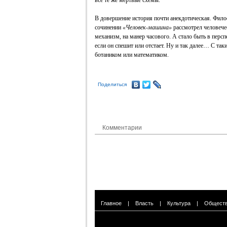
все те же мертвые схемы.
В довершение история почти анекдотическая. Фил
сочинении
«Человек-машина»
рассмотрел человече
механизм, на манер часового. А стало быть в персп
если он спешит или отстает. Ну и так далее… С та
ботаником или математиком.
Поделиться
Комментарии
Главное
|
Власть
|
Культура
|
Общест