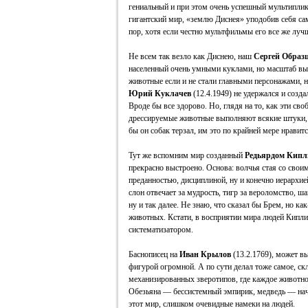
гениальный и при этом очень успешный мультиплик
гигантский мир, «землю Диснея» уподобив себя сам
пор, хотя если честно мультфильмы его все же луч
Не всем так везло как Диснею, наш
Сергей Образ
населенный очень умными куклами, но масштаб в
животные если и не стали главными персонажами, н
Юрий Куклачев
(12.4.1949) не удержался и созд
Вроде бы все здорово. Но, глядя на то, как эти с
дрессируемые животные выполняют всякие штуки, 
бы он собак терзал, им это по крайней мере нравитс
Тут же вспомним мир созданный
Редьярдом Кипл
прекрасно выстроено. Основа: волчья стая со свои
преданностью, дисциплиной, ну и конечно иерархие
слон отвечает за мудрость, тигр за вероломство, ша
ну и так далее. Не знаю, что сказал бы Брем, но к
животных. Кстати, в восприятии мира людей Кипл
систематизатором.
Баснописец на
Иван Крылов
(13.2.1769), может вы
фигурой огромной. А по сути делал тоже самое, ск
механизированных зверотипов, где каждое животно
Обезьяна — бессистемный эмпирик, медведь — нач
этот мир, слишком очевидные намеки на людей.