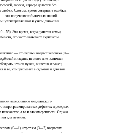
рессией, запоем, карьера делается без
 без любви. Словом, время совершать ошибки.
а — это получение избыточных знаний,
м целенаправленном и узком движении.
40—55). Это время, когда рушатся семьи,
убийств, его часто называют «кризисом
полаганию — это первый возраст человека (0—
ждённый младенец не знает и не понимает,
беждать, что он нужен, он велик и важен,
я и те, кто пребывает в седьмом и девятом
апогея агрессивного медицинского
-то запрограммированных дефектах и резервах
 невежестве, а то и злонамеренности. Однако
тны для лечения.
 первом (0—1) и третьем (3—7) возрастах