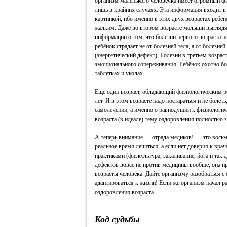
организм маленького человечка имеет огромный фи
лишь в крайних случаях. Эта информация входит в 
картинкой, ибо именно в этих двух возрастах реб
жалким. Даже во втором возрасте малыши выглядят
информации о том, что болезни первого возраста н
ребёнок страдает не от болезней тела, а от болезней
(энергетический дефект). Болезни в третьем возрас
эмоционального сопереживания. Ребёнок охотно бол
таблетках и уколах.
Ещё один возраст, обладающий физиологическим рез
лет. И в этом возрасте надо постараться и не болеть
самолечении, а именно о равнодушии к физиологи
возраста (в идеале) тему оздоровления полностью 
А теперь внимание — отрада медиков! — это восьм
реальное время лечиться, а если нет доверия к вра
практиками (физкультура, закаливание, йога и так 
дефектов вовсе не против медицины вообще, она пр
возрасты человека. Дайте организму разобраться с
адаптироваться к жизни! Если же организм начал ра
оздоровления возраста.
Код судьбы