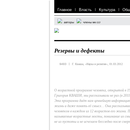
Главное
|
Власть
|
Культура
|
Общ
авторы
члены мк ссг
Резервы и дефекты
|
9493
Г. Кваша, «Наука и религия», 01.03.2012
О возрастной программе человека, открытой в 19
Григория КВАШИ, мы рассказывали не раз (в 2011 
Эта программа даёт нам ценнейшую информацию
жизнь и даже понять её смысл… Она рассказыва
человеком в каждом из 12 возрастов его жизни. П
называемые возрастные мосты, понимание их смы
не из пустоты и не исчезаем бесследно после см