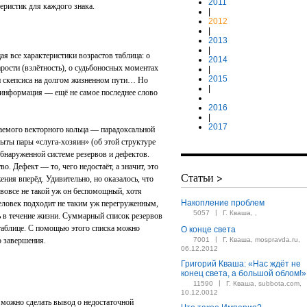
2011
еристик для каждого знака.
|
2012
|
2013
|
я все характеристики возрастов таблица: о
2014
рости (взлётность), о судьбоносных моментах
|
2015
 и скепсиса на долгом жизненном пути… Но
|
, информация — ещё не самое последнее слово
2016
|
2017
емого векторного кольца — парадоксальной
рыты пары «слуга-хозяин» (об этой структуре
обнаруженной системе резервов и дефектов.
о. Дефект — то, чего недостаёт, а значит, это
Статьи >
ния вперёд. Удивительно, но оказалось, что
 вовсе не такой уж он беспомощный, хотя
Накопление проблем
еловек подходит не таким уж перегруженным,
|
5057
Г. Кваша, ,
ь в течение жизни. Суммарный список резервов
 таблице. С помощью этого списка можно
О конце света
|
о завершения.
7001
Г. Кваша, mospravda.ru,
06.12.2012
Григорий Кваша: «Нас ждёт не
конец света, а большой облом!»
|
11590
Г. Кваша, subbota.com,
10.12.0012
 можно сделать вывод о недостаточной