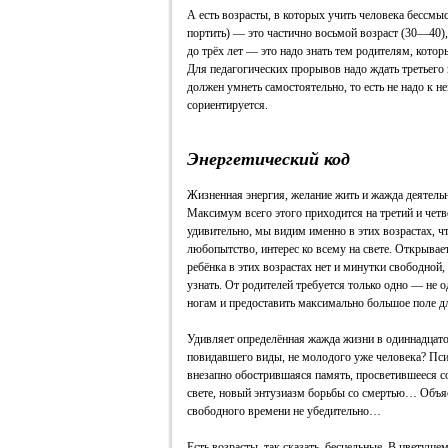
А есть возрасты, в которых учить человека бессмы
портить) — это частично восьмой возраст (30—40), 
до трёх лет — это надо знать тем родителям, котор
Для педагогических прорывов надо ждать третьего 
должен умнеть самостоятельно, то есть не надо к н
сориентируется.
Энергетический код
Жизненная энергия, желание жить и жажда деятель
Максимум всего этого приходится на третий и чет
удивительно, мы видим именно в этих возрастах, чт
любопытство, интерес ко всему на свете. Открывае
ребёнка в этих возрастах нет и минутки свободной, 
узнать. От родителей требуется только одно — не о
ногам и предоставить максимально большое поле д
Удивляет определённая жажда жизни в одиннадцато
повидавшего виды, не молодого уже человека? Псих
внезапно обострившаяся память, просветившееся со
свете, новый энтузиазм борьбы со смертью… Объяс
свободного времени не убедительно…
Есть возрасты, так сказать, бесцельные. В цветущем