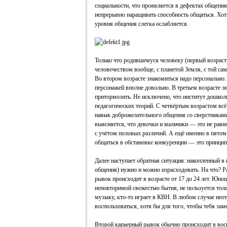
социальности, что проявляется в дефектах общения.
непрерывно наращивать способность общаться. Хот
уровня общения слегка ослабляется.
Только что родившемуся человеку (первый возрас
человечеством вообще, с планетой Земля, с той сам
Во втором возрасте знакомиться надо персонально:
персонажей вполне довольно. В третьем возрасте э
притормозить. Не исключено, что институт дошко
педагогических теорий. С четвёртым возрастом всё
навык доброжелательного общения со сверстниками
выясняется, что девочки и мальчики — это не равн
с учётом половых различий. А ещё именно в пятом 
общаться в обстановке конкуренции — это принцип
Далее наступает обратная ситуация: накопленный в
общения) нужно и можно израсходовать. На что? Р
рывок происходит в возрасте от 17 до 24 лет. Юно
неповторимой свежестью бытия, не пользуется тол
музыку, кто-то играет в КВН. В любом случае нео
воспользоваться, хотя бы для того, чтобы тебя зам
Второй карьерный рывок обычно происходит в вось