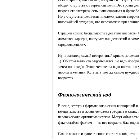
общем, отсутствуют серьёзные цели. Это грозит деп
искреннего интереса, есть шанс оказаться в браке
Но у отсутствия цели есть и положительная сторон
широчайшей эрудиции, что невозможно при слишко
Страшен кризис бесцельности в девятом возрасте (
ломаются карьеры, наступает пик депрессий и само
середины жизни».
Ну и, наконец, самый невероятный кризис по целе
1). Об этом мало кто задумывается, но ведь новоро
зачем он рождён. Этого человечка надо постоянно у
любим и желанен. Кстати, в том же самом нуждаютс
возрастах.
Физиологический код
В век диктатуры фармакологических корпораций и 
вмешательства в жизнь человека говорить о каких
человеческого организма нелегко. Могут обвинить в
факт остаётся фактом — не все возрасты благоприя
Самое важное и существенное состоит в том, что в