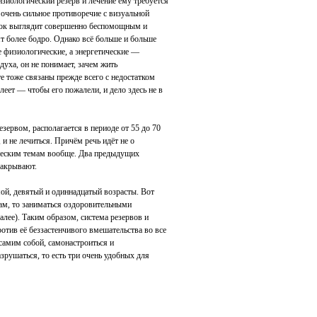
зиологический резерв и лечение ему требуется
очень сильное противоречие с визуальной
ёнок выглядит совершенно беспомощным и
 более бодро. Однако всё больше и больше
е физиологические, а энергетические —
 духа, он не понимает, зачем жить
те тоже связаны прежде всего с недостатком
еет — чтобы его пожалели, и дело здесь не в
ервом, располагается в периоде от 55 до 70
, и не лечиться. Причём речь идёт не о
ческим темам вообще. Два предыдущих
закрывают.
ой, девятый и одиннадцатый возрасты. Вот
чам, то заниматься оздоровительными
далее). Таким образом, система резервов и
отив её беззастенчивого вмешательства во все
 самим собой, самонастроиться и
зрушаться, то есть три очень удобных для