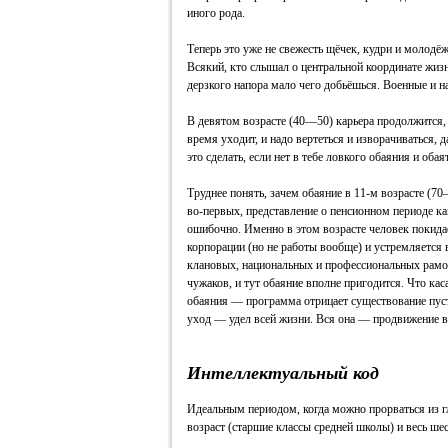
иного рода.
Теперь это уже не свежесть щёчек, кудри и молодёж
Всякий, кто слышал о центральной координате жизни
дерзкого напора мало чего добьёшься. Военные и 
В девятом возрасте (40—50) карьера продолжится, 
время уходит, и надо вертеться и изворачиваться, 
это сделать, если нет в тебе ловкого обаяния и оба
Труднее понять, зачем обаяние в 11‑м возрасте (70
во‑первых, представление о пенсионном периоде ка
ошибочно. Именно в этом возрасте человек покида
корпорации (но не работы вообще) и устремляется 
клановых, национальных и профессиональных рамо
чужаков, и тут обаяние вполне пригодится. Что каса
обаяния — программа отрицает существование пусты
уход — удел всей жизни. Вся она — продвижение в
Интеллектуальный код
Идеальным периодом, когда можно прорваться из г
возраст (старшие классы средней школы) и весь шес