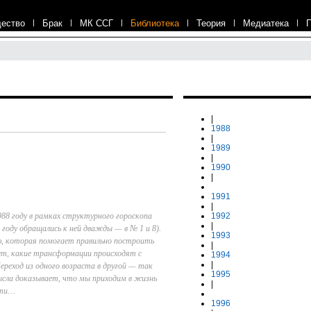
ество
|
Брак
|
МК ССГ
|
Библиотека
|
Теория
|
Медиатека
|
|
1988
|
1989
|
1990
|
1991
|
88 году в рамках структурного гороскопа
1992
|
году обращались к ней дважды — в № 1 и 8).
1993
, которая помогает правильно построить
|
ет, какие трансформации происходят с
1994
|
ереход из одного возраста в другой — так
1995
сла доказывает, что мы приходим в жизнь
|
ерти…
1996