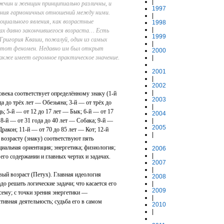
|
жчин и женщин принципиально различны, и
1997
ения гармоничных отношений между ними.
|
циального явления, как возрастные
1998
|
пах давно закончившегося возраста… Есть
1999
Григория Кваши, пожалуй, один из самых
|
этот феномен. Недавно им был открыт
2000
кже имеет огромное практическое значение.
|
2001
|
2002
|
века соответствует определённому знаку (1‑й
2003
а до трёх лет — Обезьяна; 3‑й — от трёх до
|
ь; 5‑й — от 12 до 17 лет — Бык; 6‑й — от 17
2004
 8‑й — от 31 года до 40 лет — Собака; 9‑й —
|
2005
Дракон; 11‑й — от 70 до 85 лет — Кот; 12‑й
|
 возрасту (знаку) соответствуют пять
циальная ориентация; энергетика; физиология;
2006
|
 его содержании и главных чертах и задачах.
2007
|
вый возраст (Петух). Главная идеология
2008
до решать логические задачи; что касается его
|
2009
сему; с точки зрения энергетики —
|
ивная деятельность; судьба его в самом
2010
|