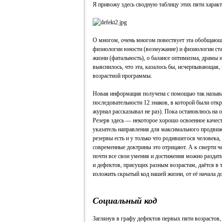
Я привожу здесь сводную таблицу этих пяти характ
О многом, очень многом повествует эта обобщающа
физиологии юности (возмужание) и физиологии ста
жизни (фатальность), о балансе оптимизма, драмы
выяснилось, что эта, казалось бы, исчерпывающая
возрастной программы.
Новая информация получена с помощью так называ
последовательности 12 знаков, в которой были отк
журнал рассказывал не раз). Пока остановлюсь на 
Резерв здесь — некоторое хорошо освоенное качеств
указатель направления для максимального продвиже
резервы есть и у только что родившегося человека,
современные доктрины это отрицают. А к смерти ч
почти все свои умения и достижения можно раздат
и дефектов, присущих разным возрастам, даётся в
изложить скрытый код нашей жизни, от её начала д
Социальный код
Заглянув в графу дефектов первых пяти возрастов,