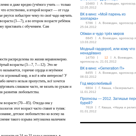
|
10483
А. Воеводин, sgoroscop.
сленно и даже вредно (учёного учить — только
12.05.2012
что естественно, и второй возраст — от года
ВК в кино: «Мой парень из
ые рвутся побыстрее чему-то своё чадо научить.
зоопарка»
возраста (3—7), а во втором возрасте ребёнок
|
5786
А. Воеводин, sgoroscop.r
ему приставать с обучением. Сам
25.04.2012
Обман и чудо трёх миров
|
6845
А. Воеводин, sgoroscop.r
13.03.2012
Модный гардероб, или кому что
ненадёвано
|
|
14750
12
А. Воеводин,
ности распределены по жизни неравномерно.
sgoroscop.ru, 21.01.2012
вёртый возрасты (3—7, 7—12). Это не
ВК в кино: «Generation П»
о называется, горячие сердца и неуёмное
|
8455
А. Воеводин, sgoroscop.r
тся огромный мир, и всё в нём интересно! У
08.02.2012
ибо ничего нельзя пропустить, всё хочется
Год миролюбивый
дёргивать слишком часто, не вязать по рукам и
|
6804
Г. Кваша, «Зазеркалье»,
ля развития любопытства.
11.01.2012
Прогнозы — 2012. Затишье пер
м возрасте (70—85). Откуда она у
бурей?
|
7619
Г. Кваша, «Наука и религ
ологов этот возраст часто ставит в тупик:
01.01.2012
знание, детское любопытство ко всему на
нение такого взрыва энтузиазма наличием
 возрасте от 24 до 31 года у человека, в