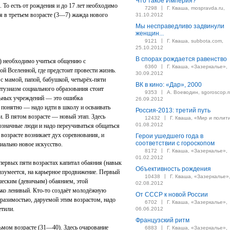
Что такое Империя?
 То есть от рождения и до 17 лет необходимо
|
7298
Г. Кваша, mospravda.ru,
я в третьем возрасте (3—7) жажда нового
31.10.2012
Мы несправедливо задвинули
женщин...
|
9121
Г. Кваша, subbota.com,
25.10.2012
В спорах рождается равенство
т) необходимо учиться общению с
|
6360
Г. Кваша, «Зазеркалье»,
ой Вселенной, где предстоит провести жизнь.
30.09.2012
 с мамой, папой, бабушкой, четырёх-пяти
ВК в кино: «Дар», 2000
нтузиазм социального образования стоит
|
9353
А. Воеводин, sgoroscop.r
льных учреждений — это ошибка
26.09.2012
 понятно — надо идти в школу и осваивать
Россия-2013: третий путь
. В пятом возрасте — новый этап. Здесь
|
12432
Г. Кваша, «Мир и полит
01.08.2012
означные люди и надо переучиваться общаться
возрасте возникает дух соревнования, и
Герои ушедшего года в
соответствии с гороскопом
иально новое искусство.
|
8172
Г. Кваша, «Зазеркалье»,
01.02.2012
 первых пяти возрастах капитал обаяния (навык
Объективность рождения
азумеется, на карьерное продвижение. Первый
|
10438
Г. Кваша, «Зазеркалье»
шеским (девичьим) обаянием, этой
02.08.2012
ько ленивый. Кто-то создаёт молодёжную
От СССР к новой России
тразимостью, даруемой этим возрастом, надо
|
6702
Г. Кваша, «Зазеркалье»,
етили.
06.06.2012
Французский ритм
мом возрасте (31—40). Здесь очарование
|
6883
Г. Кваша, «Зазеркалье»,