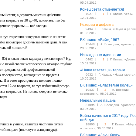
05.04.2012
Конец света отменяется!
|
|
7027
7
Г. Кваша, ves.lv,
ный сленг, а дерзость мысли и действия.
12.01.2012
 в возрасте от 30 до 40, понимает, что без
Резервы и дефекты
научные прорывы — всё отсюда.
|
9494
Г. Кваша, «Наука и религ
01.03.2012
и тут стереотип поведения вполне понятен:
ВК в кино: «Вий», 1967
дабы побыстрее достичь заветной цели. А как
|
15448
А. Воеводин, sgoroscop.
ятельной ловкости?
23.06.2012
Из кладовых идеологии
—85) и какая такая карьера у пенсионеров? Ну,
|
|
6462
1
Г. Кваша, «Дилет
15.02.2012
к о некой свалке человеческих отходов глубоко
ет пределы своей профессиональной
«Наша газета», интервью
|
в пространство, выходящее за пределы
6932
Г. Кваша, «Наша газета»
10.05.2012
к. И в этом пространстве полным-полно
ВК в кино: «Властелин Колец»
ется 12‑го возраста, то тут небольшой резерв
|
|
19437
2
А. Воеводин,
х возрастов. Не только смерть и не только
sgoroscop.ru, 08.06.2012
верх.
Нереальные пацаны
|
31095
А. Воеводин, sgoroscop.
03.06.2012
Война начнется в 2017 году! Ро
победит
лупых в умные, является частично пятый
|
|
18800
2
Г. Кваша, «Мир 
политика», 30.05.2012
той возраст (институт и аспирантура).
ВК в кино: «Даун Хаус»