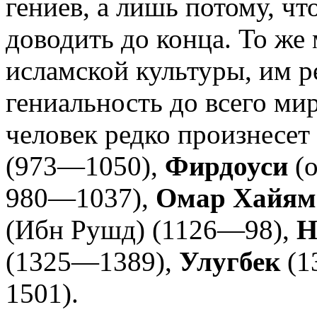
гениев, а лишь потому, чт
доводить до конца. То же 
исламской культуры, им р
гениальность до всего ми
человек редко произнесет
(973—1050),
Фирдоуси
(о
980—1037),
Омар Хайям
(Ибн Рушд) (1126—98),
Н
(1325—1389),
Улугбек
(1
1501).