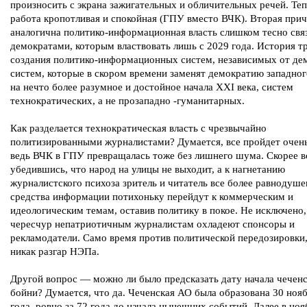
произносить с экрана зажигательных и обличительных речей. Те
работа кропотливая и спокойная (ГПУ вместо ВЧК). Вторая при
аналогична политико-информационная власть слишком тесно связ
демократами, которым властвовать лишь с 2029 года. История т
создания политико-информационных систем, независимых от де
систем, которые в скором времени заменят демократию западног
на нечто более разумное и достойное начала XXI века, систем
технократических, а не прозападно -гуманитарных.
Как разделается технократическая власть с чрезвычайно
политизированными журналистами? Думается, все пройдет очень
ведь ВЧК в ГПУ превращалась тоже без лишнего шума. Скорее в
убедившись, что народ на улицы не выходит, а к нагнетанию
журналистского психоза зритель и читатель все более равнодуше
средства информации потихоньку перейдут к коммерческим и
идеологическим темам, оставив политику в покое. Не исключено,
чересчур непатриотичным журналистам охладеют спонсоры и
рекламодатели. Само время против политической передозировки,
никак разгар НЭПа.
Другой вопрос — можно ли было предсказать дату начала чечен
бойни? Думается, что да. Чеченская АО была образована 30 ноя
года, ровно за 72 года до начала нынешних событий. Далее в но