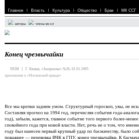
Главное
|
Власть
|
Культура
|
Общество
|
Брак
|
МК ССГ
авторы
члены мк ссг
Конец чрезвычайки
|
5539
Г. Кваша, «Зазеркалье» №26, 01.01.1995
приложение к «Московской правде»
Все мы крепки задним умом. Структурный гороскоп, увы, не иск
Составляя прогноз на 1994 год, перечисляя события года-аналога
год), забыли, кажется, главное событие того первого более-менее
спокойного года при новой власти. Нет, речь не о том, что именн
году был нанесен первый крупный удар по басмачеству, было со
поважнее — перековка ВЧК в ГПУ, конец чрезвычайки. К басмач