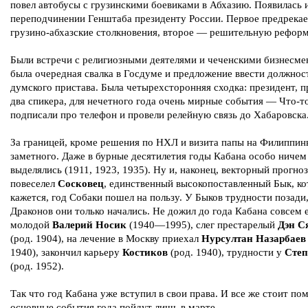
повел автобусы с грузинскими боевиками в Абхазию. Появилась 
переподчинении Генштаба президенту России. Первое предрекае
грузино-абхазские столкновения, второе — решительную рефор
Были встречи с религиозными деятелями и чеченскими бизнесме
была очередная свалка в Госдуме и предложение ввести должнос
думского пристава. Была четырехсторонняя сходка: президент, п
два спикера, для нечетного года очень мирные события — Что-т
подписали про телефон и провели релейную связь до Хабаровска
За границей, кроме решения по НХЛ и визита папы на Филиппин
заметного. Даже в бурные десятилетия годы Кабана особо ничем
выделялись (1911, 1923, 1935). Ну и, наконец, векторный прогноз
повеселел
Сосковец
, единственный высокопоставленный Бык, ко
кажется, год Собаки пошел на пользу. У Быков трудности позади,
Драконов они только начались. Не дожил до года Кабана совсем 
молодой
Валерий Носик
(1940—1995), слег престарелый
Дэн С
(род. 1904), на лечение в Москву приехал
Нурсултан Назарбаев
1940), закончил карьеру
Костиков
(род. 1940), трудности у
Сте
(род. 1952).
Так что год Кабана уже вступил в свои права. И все же стоит по
основные события года пойдут лишь в марте.