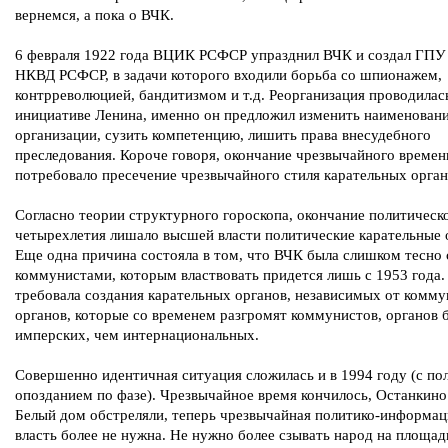
вернемся, а пока о ВЧК.
6 февраля 1922 года ВЦИК РСФСР упразднил ВЧК и создал ГПУ
НКВД РСФСР, в задачи которого входили борьба со шпионажем,
контрреволюцией, бандитизмом и т.д. Реорганизация проводилас
инициативе Ленина, именно он предложил изменить наименован
организации, сузить компетенцию, лишить права внесудебного
преследования. Короче говоря, окончание чрезвычайного времен
потребовало пресечение чрезвычайного стиля карательных орган
Согласно теории структурного гороскопа, окончание политическ
четырехлетия лишало высшей власти политические карательные 
Еще одна причина состояла в том, что ВЧК была слишком тесно 
коммунистами, которым властвовать придется лишь с 1953 года.
требовала создания карательных органов, независимых от комму
органов, которые со временем разгромят коммунистов, органов 
имперских, чем интернациональных.
Совершенно идентичная ситуация сложилась и в 1994 году (с п
опозданием по фазе). Чрезвычайное время кончилось, Останкино
Белый дом обстреляли, теперь чрезвычайная политико-информа
власть более не нужна. Не нужно более сзывать народ на площад