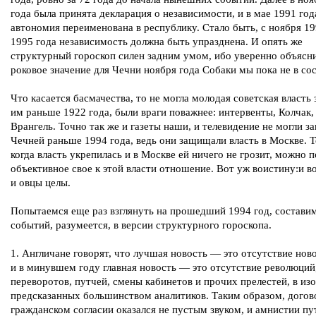
года была принята декларация о независимости, и в мае 1991 год
автономия переименована в республику. Стало быть, с ноября 1
1995 года независимость должна быть упразднена. И опять же
структурный гороскоп силен задним умом, ибо уверенно объясн
роковое значение для Чечни ноября года Собаки мы пока не в со
Что касается басмачества, то не могла молодая советская власть 
им раньше 1922 года, были враги поважнее: интервенты, Колчак,
Врангель. Точно так же и газеты наши, и телевидение не могли за
Чечней раньше 1994 года, ведь они защищали власть в Москве. Т
когда власть укрепилась и в Москве ей ничего не грозит, можно п
объективное свое к этой власти отношение. Вот уж воистину:и в
и овцы целы.
Попытаемся еще раз взглянуть на прошедший 1994 год, состави
событий, разумеется, в версии структурного гороскопа.
1. Англичане говорят, что лучшая новость — это отсутствие нов
и в минувшем году главная новость — это отсутствие революций
переворотов, путчей, смены кабинетов и прочих прелестей, в из
предсказанных большинством аналитиков. Таким образом, догов
гражданском согласии оказался не пустым звуком, и амнистии пу