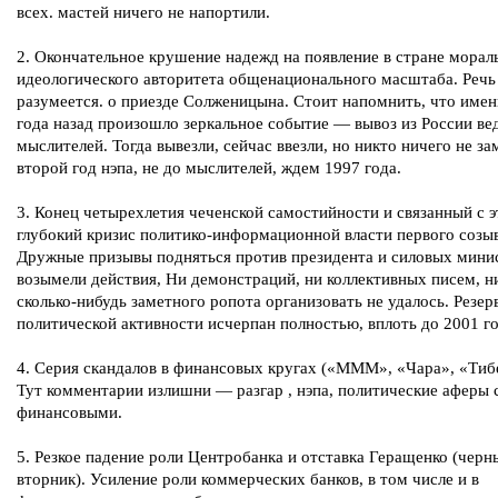
всех. мастей ничего не напортили.
2. Окончательное крушение надежд на появление в стране морал
идеологического авторитета общенационального масштаба. Речь 
разумеется. о приезде Солженицына. Стоит напомнить, что имен
года назад произошло зеркальное событие — вывоз из России в
мыслителей. Тогда вывезли, сейчас ввезли, но никто ничего не за
второй год нэпа, не до мыслителей, ждем 1997 года.
3. Конец четырехлетия чеченской самостийности и связанный с 
глубокий кризис политико-информационной власти первого созыв
Дружные призывы подняться против президента и силовых мини
возымели действия, Ни демонстраций, ни коллективных писем, н
сколько-нибудь заметного ропота организовать не удалось. Резер
политической активности исчерпан полностью, вплоть до 2001 го
4. Серия скандалов в финансовых кругах («МММ», «Чара», «Тибет
Тут комментарии излишни — разгар , нэпа, политические аферы
финансовыми.
5. Резкое падение роли Центробанка и отставка Геращенко (черн
вторник). Усиление роли коммерческих банков, в том числе и в