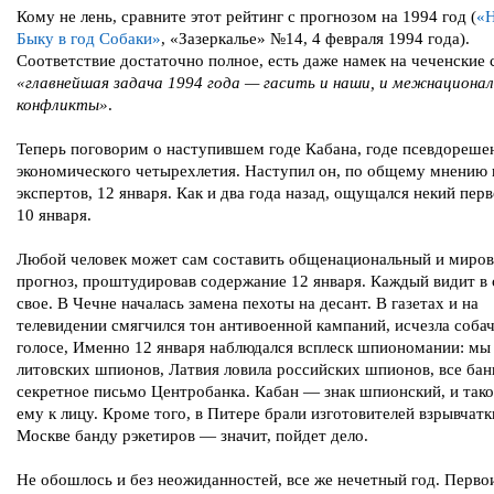
Кому не лень, сравните этот рейтинг с прогнозом на 1994 год (
«Н
Быку в год Собаки»
, «Зазеркалье» №14, 4 февраля 1994 года).
Соответствие достаточно полное, есть даже намек на чеченские 
«главнейшая задача 1994 года — гасить и наши, и межнациона
конфликты»
.
Теперь поговорим о наступившем годе Кабана, годе псевдореше
экономического четырехлетия. Наступил он, по общему мнению
экспертов, 12 января. Как и два года назад, ощущался некий пер
10 января.
Любой человек может сам составить общенациональный и миро
прогноз, проштудировав содержание 12 января. Каждый видит в
свое. В Чечне началась замена пехоты на десант. В газетах и на
телевидении смягчился тон антивоенной кампаний, исчезла собач
голосе, Именно 12 января наблюдался всплеск шпиономании: мы
литовских шпионов, Латвия ловила российских шпионов, все бан
секретное письмо Центробанка. Кабан — знак шпионский, и тако
ему к лицу. Кроме того, в Питере брали изготовителей взрывчатки
Москве банду рэкетиров — значит, пойдет дело.
Не обошлось и без неожиданностей, все же нечетный год. Перво