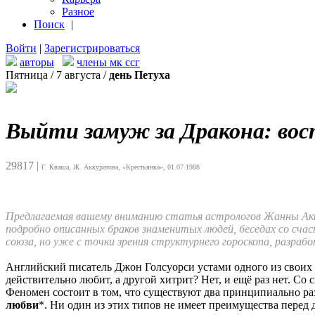
Разное
Поиск
|
Войти
|
Зарегистрироваться
авторы
члены мк ссг
Пятница / 7 августа /
день Петуха
Выйти замуж за Дракона: вост
29817
|
Г. Кваша, Ж. Аккуратова, «Крестьянка», 01.07.1988
Предлагаемая вашему вниманию статья астрологов Жанны Аккур
подробно описанных браков знаменитых людей, беседах со сча
союза, но уже с точки зрения структурнего гороскопа, разраб
Английский писатель Джон Голсуорси устами одного из своих ге
действительно любит, а другой хитрит? Нет, и ещё раз нет. С
Феномен состоит в том, что существуют два принципиально ра
любви
*. Ни один из этих типов не имеет преимущества перед 