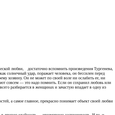
ческой любви,
достаточно вспомнить произведения Тургенева,
как солнечный удар, поражает человека, он бессилен перед
ему хозяину. Он не может по своей воле ни ослабить ее, ни
езают совсем — это надо помнить. Если он сохранил любовь или
всего разбирается в женщинах и зачастую впадает в одну из
тей, а самое главное, прекрасно понимает объект своей любви
 в другую крайность — чрезмерную застенчивость. И то, и