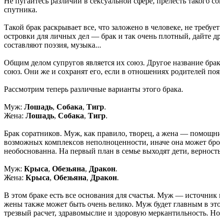
Не пугайтесь различий в сексуальной сфере, прелесть такого 
спутника.
Такой брак раскрывает все, что заложено в человеке, не требу
островки для личных дел — брак и так очень плотный, дайте д
составляют поэзия, музыка...
Общим делом супругов является их союз. Другое название брак
союз. Они же и сохранят его, если в отношениях родителей поя
Рассмотрим теперь различные варианты этого брака.
Муж:
Лошадь
,
Собака
,
Тигр
.
Жена:
Лошадь
,
Собака
,
Тигр
.
Брак соратников. Муж, как правило, творец, а жена — помощн
возможных комплексов неполноценности, иначе она может броси
необоснованна. На первый план в семье выходят дети, верность
Муж:
Крыса
,
Обезьяна
,
Дракон
.
Жена:
Крыса
,
Обезьяна
,
Дракон
.
В этом браке есть все основания для счастья. Муж — источни
жены также может быть очень велико. Муж будет главным в этой 
трезвый расчет, здравомыслие и здоровую меркантильность. Но