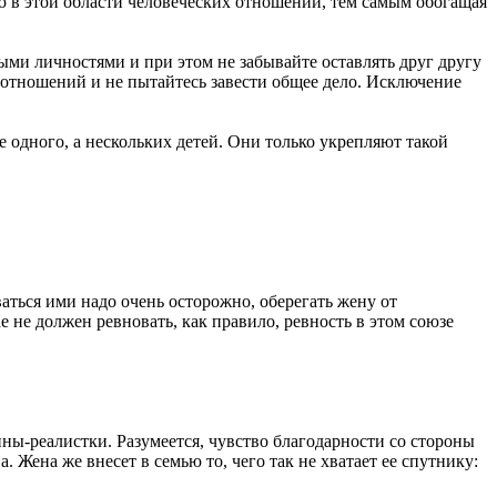
ию в этой области человеческих отношений, тем самым обогащая
ными личностями и при этом не забывайте оставлять друг другу
 отношений и не пытайтесь завести общее дело. Исключение
 одного, а нескольких детей. Они только укрепляют такой
ться ими надо очень осторожно, оберегать жену от
 не должен ревновать, как правило, ревность в этом союзе
ны-реалистки. Разумеется, чувство благодарности со стороны
 Жена же внесет в семью то, чего так не хватает ее спутнику: