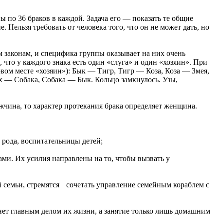
ы по 36 браков в каждой. Задача его — показать те общие
 Нельзя требовать от человека того, что он не может дать, но
м законам, и специфика группы оказывает на них очень
, что у каждого знака есть один «слуга» и один «хозяин». При
вом месте «хозяин»): Бык — Тигр, Тигр — Коза, Коза — Змея,
 — Собака, Собака — Бык. Кольцо замкнулось. Узы,
жчина, то характер протекания брака определяет женщина.
 рода, воспитательницы детей;
ами. Их усилия направлены на то, чтобы вызвать у
 семьи, стремятся
сочетать управление семейным кораблем с
ет главным делом их жизни, а занятие только лишь домашним