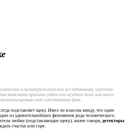
ке
ических и культурологических исследованиях, изучении
тка выяснить причины удачи или неудачи того или иного
проанализировав свой собственный брак.
егда подставляет щеку. Имел ли классик ввиду, что один
 идин из удивительнейших феноменов рода человеческого.
ители любви (подставляющие щеку), иначе говоря,
детекторы
дать счастье или горе.