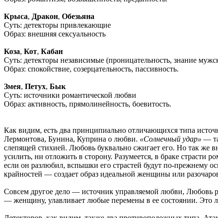
Крыса
,
Дракон
,
Обезьяна
Суть: детекторы привлекающие
Образ: внешняя сексуальность
Коза
,
Кот
,
Кабан
Суть: детекторы независимые (проницательность, знание муж
Образ: спокойствие, созерцательность, пассивность.
Змея
,
Петух
,
Бык
Суть: источники романтической любви
Образ: активность, прямолинейность, боевитость.
Как видим, есть два принципиально отличающихся типа источн
Лермонтова, Бунина, Куприна о любви.
«Солнечный удар»
— та
слепящей стихией. Любовь буквально сжигает его. Но так же вн
усилить, ни отложить в сторону. Разумеется, в браке страсти 
если он разлюбил, вспышки его страстей будут по-прежнему осв
крайностей — создает образ идеальной женщины или разочаров
Совсем другое дело — источник управляемой любви, Любовь ро
— женщину, улавливает любые перемены в ее состоянии. Это лю
Детекторов, как видим, также два противоположных типа. Атак