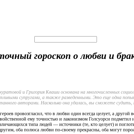
очный гороскоп о любви и бра
атовой и Григория Кваши основана на многочисленных социолог
стливыми супругами, а также разведенными. Это еще одна попы
отанного авторами. Насколько она удалась, вы сможете судить, 
роев провозгласил, что в любви один всегда целует, а другой вс
о свойственной ему точностью и лаконизмом Голсуорси подметил
зличающихся типа людей — источники (те, кто целует) и поглот
другим, оба полюса любви по-своему прекрасны, оба могут порож