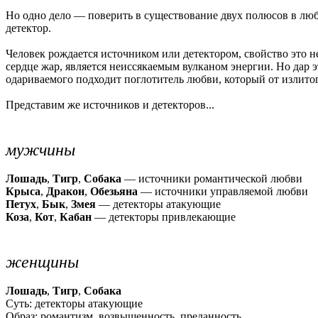
Но одно дело — поверить в существование двух полюсов в любв
детектор.
Человек рождается источником или детектором, свойство это не
сердце жар, является неиссякаемым вулканом энергии. Но дар 
одариваемого подходит поглотитель любви, который от излитого
Представим же источников и детекторов...
мужчины
Лошадь
,
Тигр
,
Собака
— источники романтической любви
Крыса
,
Дракон
,
Обезьяна
— источники управляемой любви
Петух
,
Бык
,
Змея
— детекторы атакующие
Коза
,
Кот
,
Кабан
— детекторы привлекающие
женщины
Лошадь
,
Тигр
,
Собака
Суть: детекторы атакующие
Образ: романтизм, возвышенность, преданность.