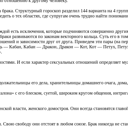
по отношению к другому человеку.
 брака. Структурный гороскоп разделил 144 варианта на 4 групп
ить о тех областях, где супругам очень трудно найти понимание.
каждой есть исключения, которые подчиняются совершенно други
браки развиваются по законам векторного кольца. Суть его в том
шений и зависимости друг от друга. Приведем эти пары (на пер
 — Кабан, Кабан — Дракон, Дракон — Кот, Кот — Петух, Петух
.
ностями. И если характер сексуальных отношений определяет му
олжательницы его дела, хранительницы домашнего очага, дома,
алона» с его блеском, суетой, широким кругом общения, интриг
кой власти, женского домостроя. Они всегда становятся главой
вою свободу они отстоят в любом союзе. Брак никогда не стан