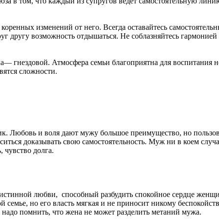
союза в том, что каждый из супругов ведет самостоятельную лин
ет коренных изменений от него. Всегда оставайтесь самостоятель
руг другу возможность отдышаться. Не соблазняйтесь гармонией
а— гнездовой. Атмосфера семьи благоприятна для воспитания не
вятся сложности.
ик. Любовь и воля дают мужу большое преимущество, но пользова
ться доказывать свою самостоятельность. Муж ни в коем случае
, чувство долга.
к истинной любви, способный разбудить спокойное сердце женщи
семье, но его власть мягкая и не приносит никому беспокойства.
 надо помнить, что жена не может разделить метаний мужа.