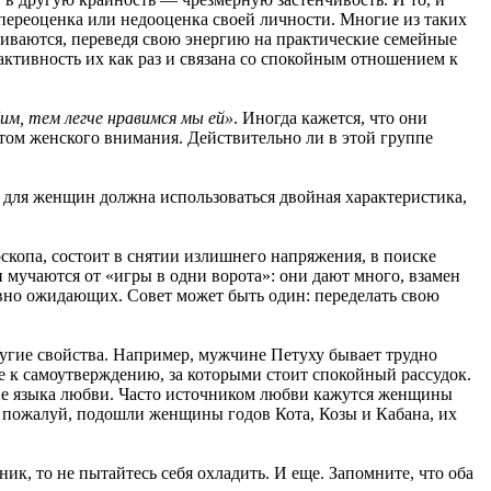
 переоценка или недооценка своей личности. Многие из таких
каиваются, переведя свою энергию на практические семейные
активность их как раз и связана со спокойным отношением к
м, тем легче нравимся мы ей»
. Иногда кажется, что они
ктом женского внимания. Действительно ли в этой группе
м для женщин должна использоваться двойная характеристика,
скопа, состоит в снятии излишнего напряжения, в поиске
 мучаются от «игры в одни ворота»: они дают много, взамен
ивно ожидающих. Совет может быть один: переделать свою
другие свойства. Например, мужчине Петуху бывает трудно
ие к самоутверждению, за которыми стоит спокойный рассудок.
ие языка любви. Часто источником любви кажутся женщины
 пожалуй, подошли женщины годов Кота, Козы и Кабана, их
ик, то не пытайтесь себя охладить. И еще. Запомните, что оба