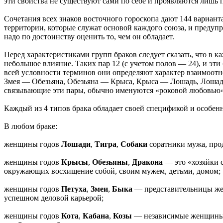
эти свойства не существуют сами по себе и проявляются лишь 
Сочетания всех знаков восточного гороскопа дают 144 варианта
территории, которые служат основой каждого союза, и предупред
надо по достоинству оценить то, чем он обладает.
Перед характеристиками групп браков следует сказать, что в 
небольшое влияние. Таких пар 12 (с учетом полов — 24), и эти 
всей условности терминов они определяют характер взаимоотно
Змея — Обезьяна, Обезьяна — Крыса, Крыса — Лошадь, Лошадь
связывающие эти пары, обычно именуются «роковой любовью»
Каждый из 4 типов брака обладает своей спецификой и особен
В любом браке:
женщины годов
Лошади
,
Тигра
,
Собаки
соратники мужа, прод
женщины годов
Крысы
,
Обезьяны
,
Дракона
— это «хозяйки с
окружающих восхищение собой, своим мужем, детьми, домом;
женщины годов
Петуха
,
Змеи
,
Быка
— представительницы женс
успешном деловой карьерой;
женщины годов
Кота
,
Кабана
,
Козы
— независимые женщины. С