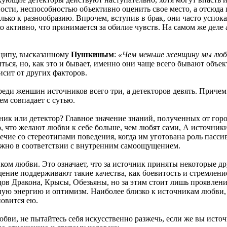
ости, неспособностью объективно оценить свое место, а отсюда
олько к разнообразию. Впрочем, вступив в брак, они часто успо
о активно, что принимается за обилие чувств. На самом же деле 
нципу, высказанному
Пушкиным
:
«Чем меньше женщину мы люби
ься, но, как это и бывает, именно они чаще всего бывают объе
исит от других факторов.
реди женшин источников всего три, а детекторов девять. Приче
ем совпадает с сутью.
ник или детектор? Главное значение знаний, полученных от горо
 что желают любви к себе больше, чем любят сами, А источники
чие со стереотипами поведения, когда им уготована роль пасс
нужно в соответствии с внутренним самоощущением.
ником любви. Это означает, что за источник приняты некоторые 
ждение поддерживают такие качества, как боевитость и стремлен
ов Дракона, Крысы, Обезьяны, но за этим стоит лишь проявлен
нную энергию и оптимизм. Наиболее близко к источникам любви,
новится ею.
бви, не пытайтесь себя искусственно разжечь, если же вы источн