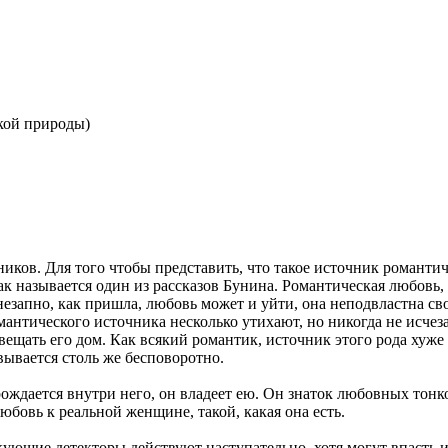
ской природы)
иков. Для того чтобы представить, что такое источник романти
к называется один из рассказов Бунина. Романтическая любовь, 
езапно, как пришла, любовь может и уйти, она неподвластна сво
романтического источника несколько утихают, но никогда не исч
ещать его дом. Как всякий романтик, источник этого рода хуже 
ывается столь же бесповоротно.
ждается внутри него, он владеет ею. Он знаток любовных тонкос
бовь к реальной женщине, такой, какая она есть.
ующие детекторы действуют наступательно, хотя могут впасть и