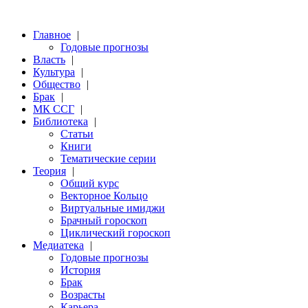
Главное
|
Годовые прогнозы
Власть
|
Культура
|
Общество
|
Брак
|
МК ССГ
|
Библиотека
|
Статьи
Книги
Тематические серии
Теория
|
Общий курс
Векторное Кольцо
Виртуальные имиджи
Брачный гороскоп
Циклический гороскоп
Медиатека
|
Годовые прогнозы
История
Брак
Возрасты
Карьера