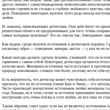
другое связано с самоутверждением, комплексами неполноценн
мужчин стремятся не столько к глубине любовного чувства, ск
дела. Поведение некоторых мужчин этого рода иногда настольк
любви.
И, наконец, привлекающие детекторы. Они действуют по при
решительно ничего не предпринимают для того, чтобы понравит
самые холодные мужчины? Это не совсем так, темперамент зав
Как видим, среди мужчин источников и детекторов поровну. С
поскольку образ — поведение, манеры, жесты — у них не во вс
Какие выгоды должен сделать человек, узнавший, что он источ
гармонии с самим собой Некоторые детекторы мучаются оттого,
получая мало. Женщины-источники часто вступают в противоре
природу невозможно, сломать тем более, поэтому вести себя 
Есть вероятность, что детектор может чувствовать себя источ
признать, что он не источник (также Бык и Змея),— его заблу
Часто производят впечатление источников любви женщины год
года Лошади, ко в этом случае за источник принимают жизне
внутренняя суть очень близка к сути любви, но все-таки не ста
Таким образом, совет один: если вы не являетесь источником лю