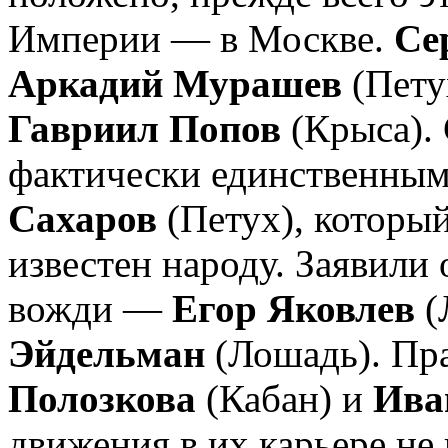
Империи — в Москве.
Се
Аркадий Мурашев
(Пету
Гавриил Попов
(Крыса).
фактически единственным
Сахаров
(Петух), который
известен народу. Заявили
вожди —
Егор Яковлев
(
Эйдельман
(Лошадь). Пра
Полозкова
(Кабан) и
Ива
движения в их карьере не