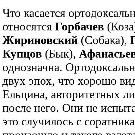
Что касается ортодоксаль
относятся
Горбачев
(Коза
Жириновский
(Собака),
Купцов
(Бык),
Афанасье
однозначна. Ортодоксаль
двух эпох, что хорошо ви
Ельцина, авторитетных лид
после него. Они не испыта
это случилось с соратника
произошло и такого взлет