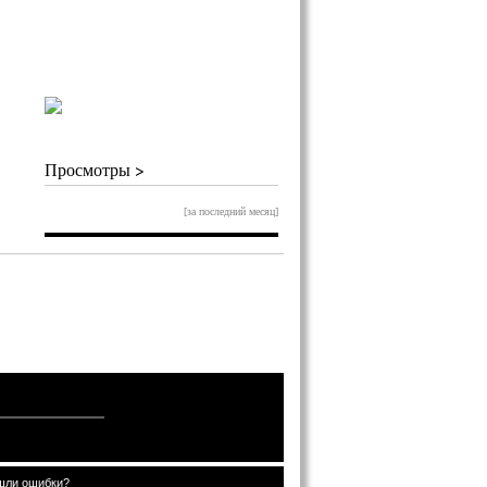
Просмотры >
[за последний месяц]
шли ошибки?