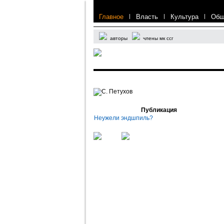
Главное
|
Власть
|
Культура
|
Общ
авторы
члены мк ссг
С. Петухов
Публикация
Неужели эндшпиль?