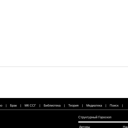
во
|
Брак
|
МК ССГ
|
Библиотека
|
Теория
|
Медиатека
|
Поиск
|
Структурный Гороскоп
Авторы
На