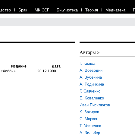
ество
|
Брак
|
МК ССГ
|
Библиотека
|
Теория
|
Медиатека
|
Авторы >
Г. Кваша
Издание
Дата
А. Воеводин
«Хобби»
20.12.1990
А. Зубенина
А. Родичкина
Г. Савченко
Е. Коваленко
Иван Писклюков
К. Закиров
С. Маркон
Т. Усиленок
А. Зильбер