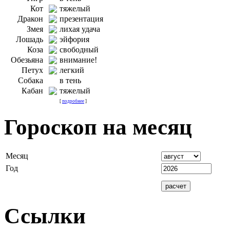
Кот
тяжелый
Дракон
презентация
Змея
лихая удача
Лошадь
эйфория
Коза
свободный
Обезьяна
внимание!
Петух
легкий
Собака
в тень
Кабан
тяжелый
[
подробнее
]
Гороскоп на месяц
Месяц
Год
Ссылки