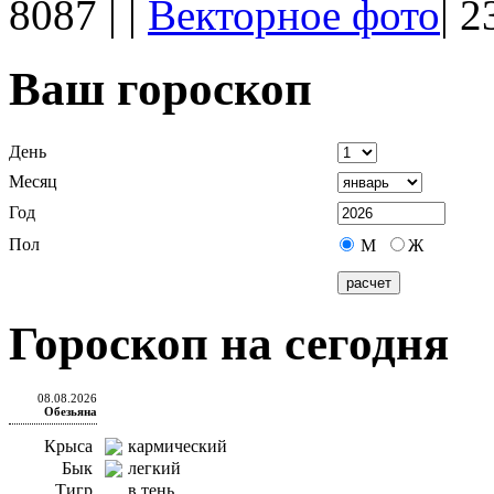
8087
|
|
Векторное фото
|
23
Ваш гороскоп
День
Месяц
Год
Пол
М
Ж
Гороскоп на сегодня
08.08.2026
Обезьяна
Крыса
кармический
Бык
легкий
Тигр
в тень