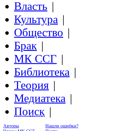
Власть
|
Культура
|
Общество
|
Брак
|
МК ССГ
|
Библиотека
|
Теория
|
Медиатека
|
Поиск
|
Структурный Гороскоп
Авторы
Нашли ошибки?