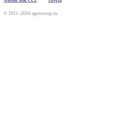
Члены МК ССГ
Почта
© 2011–2016 sgoroscop.ru.