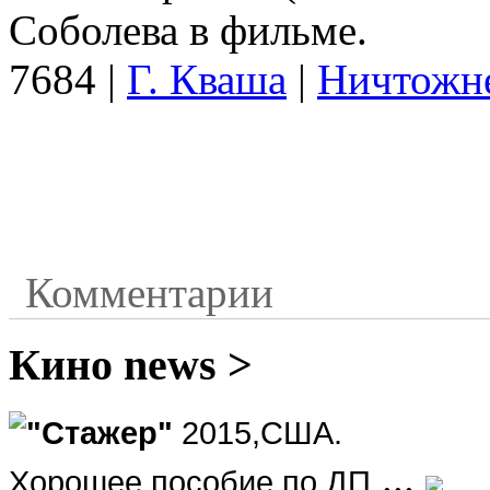
Соболева в фильме.
7684
|
Г. Кваша
|
Ничтожне
Комментарии
Кино news >
"Стажер"
2015,США.
...
Хорошее пособие по ДП