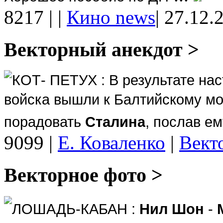
8217
|
|
Кино news
|
27.12.
Векторный анекдот >
КОТ- ПЕТУХ : В результате на
войска вышли к Балтийскому мо
порадовать
Сталина
, послав е
9099
|
Е. Коваленко
|
Вект
Векторное фото >
ЛОШАДЬ-КАБАН :
Нил Шон
-