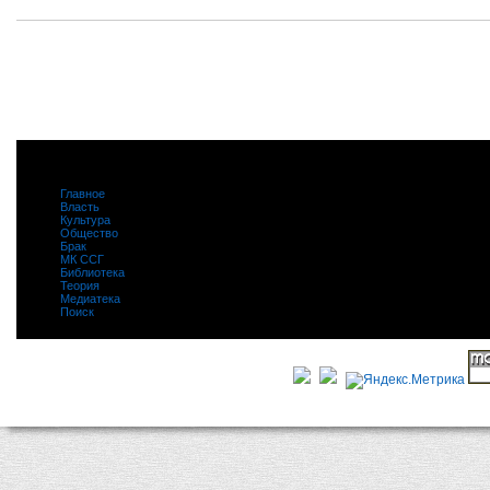
Главное
|
Власть
|
Культура
|
Общество
|
Брак
|
МК ССГ
|
Библиотека
|
Теория
|
Медиатека
|
Поиск
|