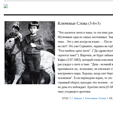
Ключевые Слова (3-6+3)
"Что касается света и тьмы, то эта тема дл
Мучеников одна из самых постоянных. Тьма 
тьма... Это у них всегда на языке... - Посл
на свет! Это уже Сервантес, надпись на гер
"Post tenebras spero incen". ("Да здравствуе
скроется тьма!"). Впрочем, не будет забыв
Кафке (3.07.1883), который очень взволно
рассуждал о свете и тьме. "День - великий 
признавался он,- возможно, он отвлекает о
внутреннего мира. Хорошо, когда свет бере
человеком". Если переведено верно, то это
странный оборот, выходит, что человек - это
но день его побеждает. Архетип света (О-
тьму уходящего архетипа
|
|
|
6742
Г. Кваша
Ключевые Слова
03