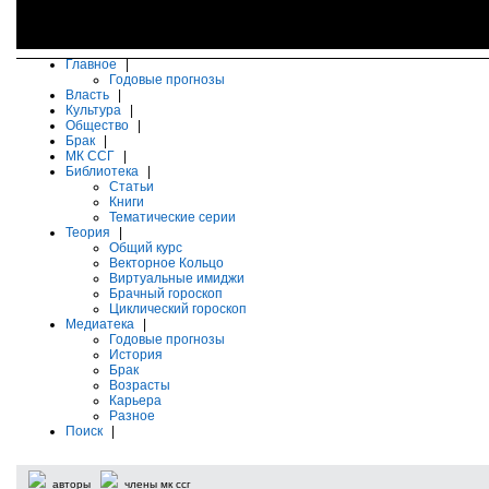
Главное
|
Годовые прогнозы
Власть
|
Культура
|
Общество
|
Брак
|
МК ССГ
|
Библиотека
|
Статьи
Книги
Тематические серии
Теория
|
Общий курс
Векторное Кольцо
Виртуальные имиджи
Брачный гороскоп
Циклический гороскоп
Медиатека
|
Годовые прогнозы
История
Брак
Возрасты
Карьера
Разное
Поиск
|
авторы
члены мк ссг