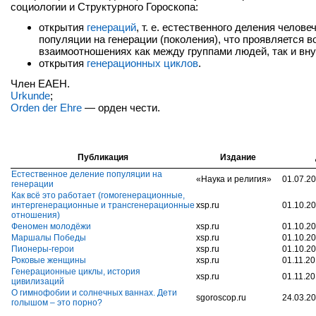
социологии и Структурного Гороскопа:
открытия
генераций
, т. е. естественного деления челове
популяции на генерации (поколения), что проявляется в
взаимоотношениях как между группами людей, так и вну
открытия
генерационных циклов
.
Член ЕАЕН.
Urkunde
;
Orden der Ehre
— орден чести.
Публикация
Издание
Естественное деление популяции на
«Наука и религия»
01.07.2
генерации
Как всё это работает (гомогенерационные,
интергенерационные и трансгенерационные
xsp.ru
01.10.2
отношения)
Феномен молодёжи
xsp.ru
01.10.2
Маршалы Победы
xsp.ru
01.10.2
Пионеры-герои
xsp.ru
01.10.2
Роковые женщины
xsp.ru
01.11.2
Генерационные циклы, история
xsp.ru
01.11.2
цивилизаций
О гимнофобии и солнечных ваннах. Дети
sgoroscop.ru
24.03.2
голышом – это порно?