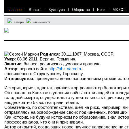
Главное
|
Власть
|
Культура
|
Общество
|
Брак
|
МК ССГ
авторы
члены мк ссг
Сергей Маркон
Родился
: 30.11.1967, Москва, СССР.
Умер
: 08.06.2011, Берлин, Германия.
Занятие
: бизнес, религиозно-духовная практика.
Автор
: первого сайта
http://abz.narod.ru
,
посвящённого Структурному Гороскопу.
Интересуется
: преимущественно направлением ритмов истор
Историк, юрист, адвокат, организатор-реализатор благотвори
Он спасал на Кавказе в условия войны сотни людей от голода
голодной смерти, осуществлял эту деятельность с риском дл
неоднократно бывал на грани гибели.
Сознательно, по обстоятельствам, шёл на риск, например, ли
отправляясь на освобождение своих подчинённых, попавших 
Как историк, не будучи историком по образованию, знал ист
профессионалов, что они и признавали.
Автор открытий, создающих новое научное направление на с