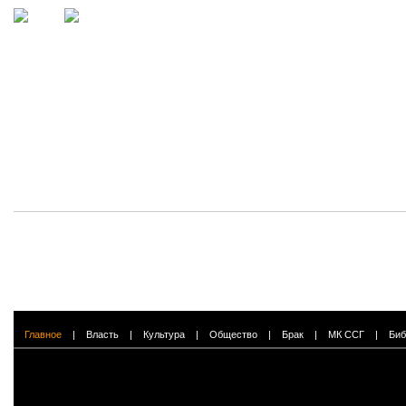
Главное
|
Власть
|
Культура
|
Общество
|
Брак
|
МК ССГ
|
Биб