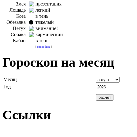
Змея
презентация
Лошадь
легкий
Коза
в тень
Обезьяна
тяжелый
Петух
внимание!
Собака
кармический
Кабан
в тень
[
подробнее
]
Гороскоп на месяц
Месяц
Год
Ссылки