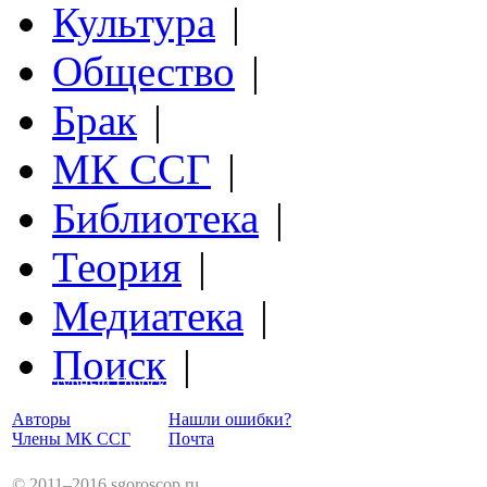
Культура
|
Общество
|
Брак
|
МК ССГ
|
Библиотека
|
Теория
|
Медиатека
|
Поиск
|
Структурный Гороскоп
Авторы
Нашли ошибки?
Члены МК ССГ
Почта
© 2011–2016 sgoroscop.ru.