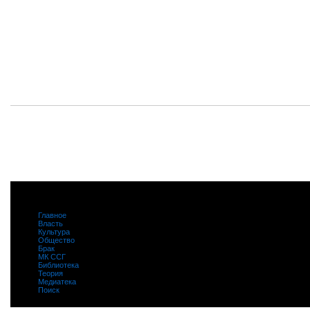
Главное
|
Власть
|
Культура
|
Общество
|
Брак
|
МК ССГ
|
Библиотека
|
Теория
|
Медиатека
|
Поиск
|