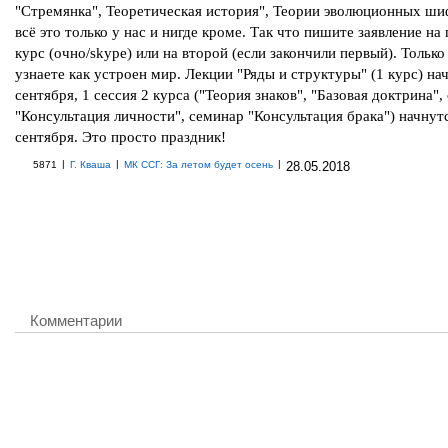
"Стремянка", Теоретическая история", Теории эволюционных шиф
всё это только у нас и нигде кроме. Так что пишите заявление на
курс (очно/skype) или на второй (если закончили первый). Только
узнаете как устроен мир. Лекции "Ряды и структуры" (1 курс) на
сентября, 1 сессия 2 курса ("Теория знаков", "Базовая доктрина",
"Консультация личности", семинар "Консультация брака") начнут
сентября. Это просто праздник!
|
|
|
5871
Г. Кваша
МК ССГ: За летом будет осень
28.05.2018
Комментарии