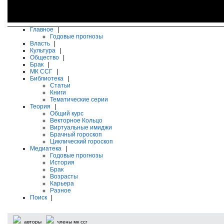
Главное
|
Годовые прогнозы
Власть
|
Культура
|
Общество
|
Брак
|
МК ССГ
|
Библиотека
|
Статьи
Книги
Тематические серии
Теория
|
Общий курс
Векторное Кольцо
Виртуальные имиджи
Брачный гороскоп
Циклический гороскоп
Медиатека
|
Годовые прогнозы
История
Брак
Возрасты
Карьера
Разное
Поиск
|
авторы
члены мк ссг