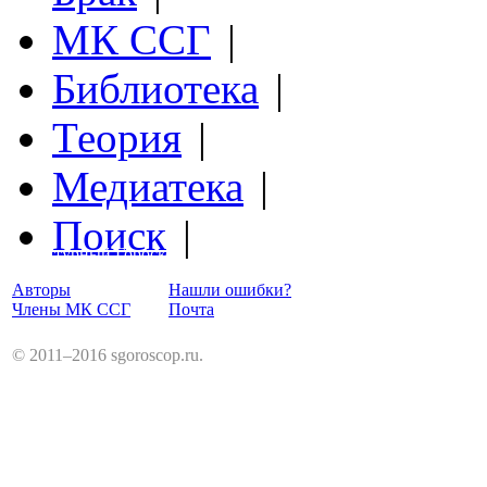
МК ССГ
|
Библиотека
|
Теория
|
Медиатека
|
Поиск
|
Структурный Гороскоп
Авторы
Нашли ошибки?
Члены МК ССГ
Почта
© 2011–2016 sgoroscop.ru.