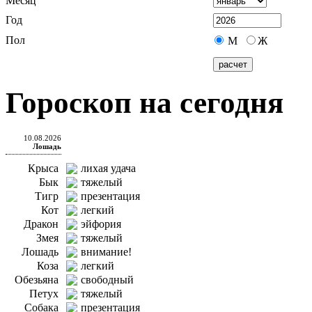
Месяц
Год
Пол
М
Ж
Гороскоп на сегодня
10.08.2026
Лошадь
Крыса
лихая удача
Бык
тяжелый
Тигр
презентация
Кот
легкий
Дракон
эйфория
Змея
тяжелый
Лошадь
внимание!
Коза
легкий
Обезьяна
свободный
Петух
тяжелый
Собака
презентация