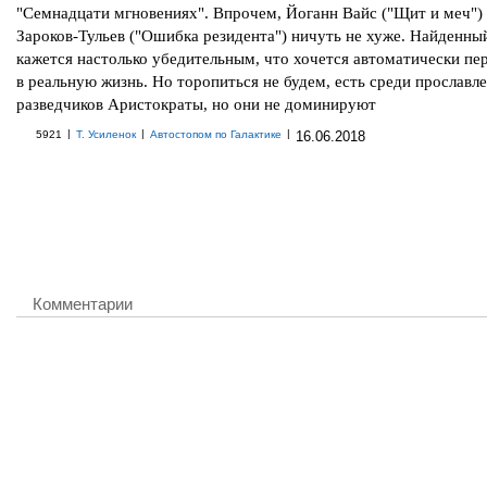
"Семнадцати мгновениях". Впрочем, Йоганн Вайс ("Щит и меч")
Зароков-Тульев ("Ошибка резидента") ничуть не хуже. Найденн
кажется настолько убедительным, что хочется автоматически пе
в реальную жизнь. Но торопиться не будем, есть среди прославл
разведчиков Аристократы, но они не доминируют
|
|
|
5921
Т. Усиленок
Автостопом по Галактике
16.06.2018
Комментарии