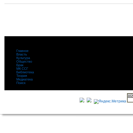
Главное
|
Власть
|
Культура
|
Общество
|
Брак
|
МК ССГ
|
Библиотека
|
Теория
|
Медиатека
|
Поиск
|