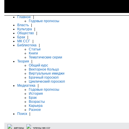
Главное
|
Годовые прогнозы
Власть
|
Культура
|
Общество
|
Брак
|
МК ССГ
|
Библиотека
|
Статьи
Книги
Тематические серии
Теория
|
Общий курс
Векторное Кольцо
Виртуальные имиджи
Брачный гороскоп
Циклический гороскоп
Медиатека
|
Годовые прогнозы
История
Брак
Возрасты
Карьера
Разное
Поиск
|
авторы
члены мк ссг