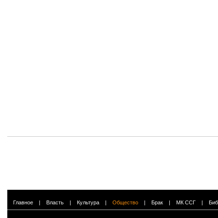
Главное
|
Власть
|
Культура
|
Общество
|
Брак
|
МК ССГ
|
Биб