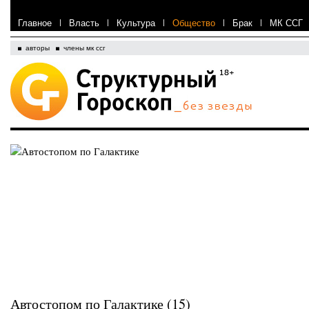
Главное
|
Власть
|
Культура
|
Общество
|
Брак
|
МК ССГ
авторы
члены мк ссг
Автостопом по Галактике (15)