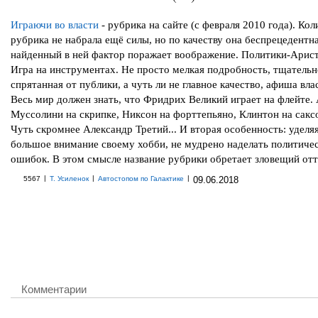
Играючи во власти
- рубрика на сайте (с февраля 2010 года). Ко
рубрика не набрала ещё силы, но по качеству она беспрецедентна
найденный в ней фактор поражает воображение. Политики-Арист
Игра на инструментах. Не просто мелкая подробность, тщательн
спрятанная от публики, а чуть ли не главное качество, афиша вла
Весь мир должен знать, что Фридрих Великий играет на флейте.
Муссолини на скрипке, Никсон на форттепьяно, Клинтон на саксо
Чуть скромнее Александр Третий... И вторая особенность: уделя
большое внимание своему хобби, не мудрено наделать политиче
ошибок. В этом смысле название рубрики обретает зловещий отт
|
|
|
5567
Т. Усиленок
Автостопом по Галактике
09.06.2018
Комментарии