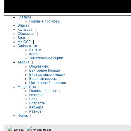
Главное
|
Годовые прогнозы
Власть
|
Культура
|
Общество
|
Брак
|
МК ССГ
|
Библиотека
|
Статьи
Книги
Тематические серии
Теория
|
Общий курс
Векторное Кольцо
Виртуальные имиджи
Брачный гороскоп
Циклический гороскоп
Медиатека
|
Годовые прогнозы
История
Брак
Возрасты
Карьера
Разное
Поиск
|
авторы
члены мк ссг