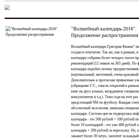
"Волшебный календарь-2018".
Продолжение распространения
Волшебный календарь Григория Кваши" на
создан и отпечатан. Так же, как и раньше, в
календаре собраны более четырех тысяч пр
рекомендаций (12 знаков на 365 дней). По
календарь подобен своему предшественник
(вертикальный, настенный, очень красивый
Дополнительно к прогнозам привычные уж
(обращение Г.С., список открытий в рамках
книг на двух языках, координаты специали
консультантов и т.д.). Тема года на этот раз
предстоящий ЧМ по футболу. Каждая стать
абсолютный эксклюзив, написана специаль
календаря. Система цен не подверглась ин
календарь - это 500 рублей + 100 рублей пе
более 10 календарей - это уже 400 рублей 
календарь + 200 рублей за пересылку. Ну, а 
закажет более 30 штук, заплатит за каждый