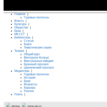
Главное
|
Годовые прогнозы
Власть
|
Культура
|
Общество
|
Брак
|
МК ССГ
|
Библиотека
|
Статьи
Книги
Тематические серии
Теория
|
Общий курс
Векторное Кольцо
Виртуальные имиджи
Брачный гороскоп
Циклический гороскоп
Медиатека
|
Годовые прогнозы
История
Брак
Возрасты
Карьера
Разное
Поиск
|
авторы
члены мк ссг