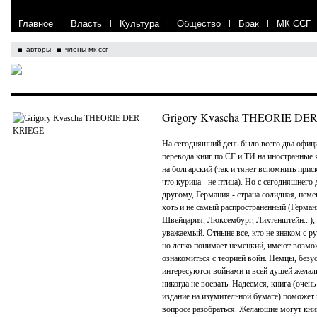
Главное
|
Власть
|
Культура
|
Общество
|
Брак
|
МК ССГ
авторы
члены мк ссг
Grigory Kvascha THEORIE DE
На сегодняшний день было всего два офиц
перевода книг по СГ и ТИ на иностранные 
на болгарский (так и тянет вспомнить приск
что курица - не птица). Но с сегодняшнего 
другому, Германия - страна солидная, неме
хоть и не самый распространенный (Герман
Швейцария, Люксембург, Лихтенштейн...), 
уважаемый. Отныне все, кто не знаком с р
но легко понимает немецкий, имеют возмо
ознакомиться с теорией войн. Немцы, безу
интересуются войнами и всей душей желал
никогда не воевать. Надеемся, книга (очен
издание на изумительной бумаге) поможет 
вопросе разобраться. Желающие могут книг