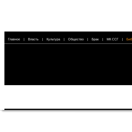
Главное
|
Власть
|
Культура
|
Общество
|
Брак
|
МК ССГ
|
Биб