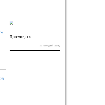
34)
Просмотры >
[за последний месяц]
(34)