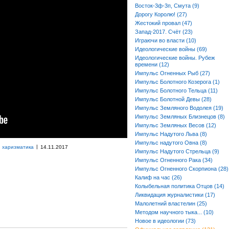
Восток-3ф-3п, Смута (9)
Дорогу Королю! (27)
Жестокий провал (47)
Запад-2017. Счёт (23)
Играючи во власти (10)
Идеологические войны (69)
Идеологические войны. Рубеж
времени (12)
Импульс Огненных Рыб (27)
Импульс Болотного Козерога (1)
Импульс Болотного Тельца (11)
Импульс Болотной Девы (28)
Импульс Земляного Водолея (19)
Импульс Земляных Близнецов (8)
Импульс Земляных Весов (12)
Импульс Надутого Льва (8)
Импульс надутого Овна (8)
|
и харизматика
14.11.2017
Импульс Надутого Стрельца (9)
Импульс Огненного Рака (34)
Импульс Огненного Скорпиона (28)
Калиф на час (26)
Колыбельная политика Отцов (14)
Ликвидация журналистики (17)
Малолетний властелин (25)
Методом научного тыка... (10)
Новое в идеологии (73)