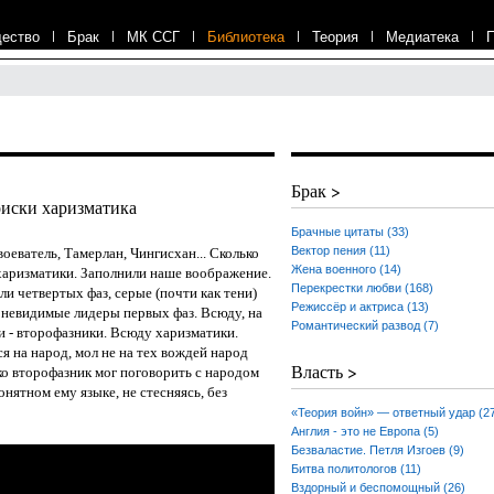
ество
|
Брак
|
МК ССГ
|
Библиотека
|
Теория
|
Медиатека
|
Брак >
оиски харизматика
Брачные цитаты (33)
Вектор пения (11)
еватель, Тамерлан, Чингисхан... Сколько
Жена военного (14)
- харизматики. Заполнили наше воображение.
Перекрестки любви (168)
и четвертых фаз, серые (почти как тени)
Режиссёр и актриса (13)
и невидимые лидеры первых фаз. Всюду, на
Романтический развод (7)
ни - второфазники. Всюду харизматики.
 на народ, мол не на тех вождей народ
Власть >
ко второфазник мог поговорить с народом
понятном ему языке, не стесняясь, без
«Теория войн» — ответный удар (2
Англия - это не Европа (5)
Безваластие. Петля Изгоев (9)
Битва политологов (11)
Вздорный и беспомощный (26)