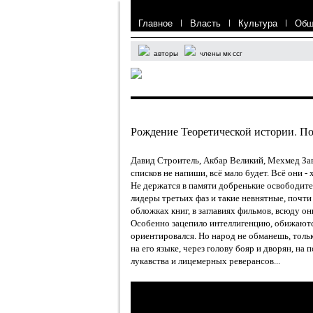
Главное
|
Власть
|
Культура
|
Общ
авторы
члены мк ссг
Рождение Теоретической истории. П
Давид Строитель, Акбар Великий, Мехмед Заво
списков не напиши, всё мало будет. Всё они 
Не держатся в памяти добренькие освободител
лидеры третьих фаз и такие невнятные, почт
обложках книг, в заглавиях фильмов, всюду о
Особенно зацепило интеллигенцию, обижаются
ориентировался. Но народ не обманешь, толь
на его языке, через голову бояр и дворян, на 
лукавства и лицемерных реверансов...