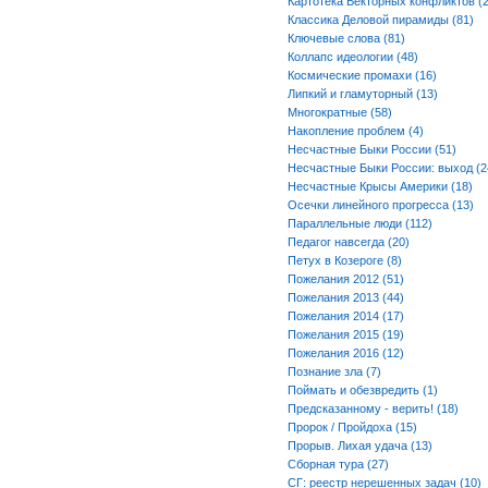
Картотека Векторных конфликтов (2
Классика Деловой пирамиды (81)
Ключевые слова (81)
Коллапс идеологии (48)
Космические промахи (16)
Липкий и гламуторный (13)
Многократные (58)
Накопление проблем (4)
Несчастные Быки России (51)
Несчастные Быки России: выход (2
Несчастные Крысы Америки (18)
Осечки линейного прогресса (13)
Параллельные люди (112)
Педагог навсегда (20)
Петух в Козероге (8)
Пожелания 2012 (51)
Пожелания 2013 (44)
Пожелания 2014 (17)
Пожелания 2015 (19)
Пожелания 2016 (12)
Познание зла (7)
Поймать и обезвредить (1)
Предсказанному - верить! (18)
Пророк / Пройдоха (15)
Прорыв. Лихая удача (13)
Сборная тура (27)
СГ: реестр нерешенных задач (10)