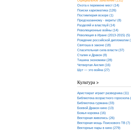
Официальное заявление (131)
Охота к перемене мест (14)
Поиски харизматика (126)
Постимперия вскоре (1)
Предсказанному - верить! (8)
Разделяй и властвуй (14)
Революционные войны (14)
Революция в Иране (2013-2015) (5)
Рождение российской дипломатии (
Святоша в законе (18)
Спасительная сила власти (37)
Сталин и Дракон (8)
Тишина экономики (28)
Четвертая Англия (16)
Шут — это война (27)
Культура >
Аристократ играет разведчика (11)
Библиотека возрастного гороскопа 
Библиотека гурмана (33)
Боевой Дракон кино (13)
Божья коровка (16)
Векторная живопись (26)
Векторная мощь Поискового ТВ (7)
Векторные пары в кино (279)