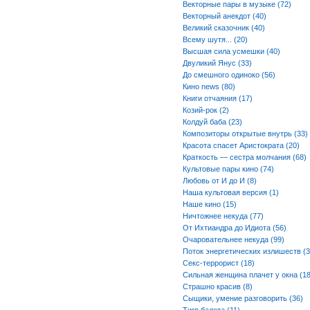
Векторные пары в музыке (72)
Векторный анекдот (40)
Великий сказочник (40)
Всему шутя... (20)
Высшая сила усмешки (40)
Двуликий Янус (33)
До смешного одиноко (56)
Кино news (80)
Книги отчаяния (17)
Козий-рок (2)
Колдуй баба (23)
Композиторы открытые внутрь (33)
Красота спасет Аристократа (20)
Краткость — сестра молчания (68)
Культовые пары кино (74)
Любовь от И до И (8)
Наша культовая версия (1)
Наше кино (15)
Ничтожнее некуда (77)
От Ихтиандра до Идиота (56)
Очаровательнее некуда (99)
Поток энергетических излишеств (3
Секс-террорист (18)
Сильная женщина плачет у окна (18
Страшно красив (8)
Сыщики, умение разговорить (36)