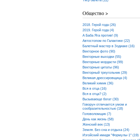
Тигр балета (11)
Общество >
2018. Герой года (26)
2019. Герой года (4)
А Баба Яга против! (9)
Автостопом по Галактике (22)
Балетный мастер в Зодиаке (16)
Векторное фото (90)
Векторные выходки (55)
Векторные мордасти (99)
Векторные цитаты (96)
Векторный треугольник (29)
Великая дрессировщица (4)
Великий химик (36)
Вся в отца (16)
Вся в отца? (2)
Вызывающе богат (30)
Говорун отличается умом и
сообразительностью (18)
Головоломщик (7)
День как жизнь (58)
Женский век (13)
Земля. Без сна и отдыха (24)
Изгойский имидж "Формулы-1" (19)