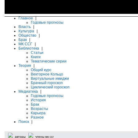
Главное
|
Годовые прогнозы
Власть
|
Культура
|
Общество
|
Брак
|
МК ССГ
|
Библиотека
|
Статьи
Книги
Тематические серии
Теория
|
Общий курс
Векторное Кольцо
Виртуальные имиджи
Брачный гороскоп
Циклический гороскоп
Медиатека
|
Годовые прогнозы
История
Брак
Возрасты
Карьера
Разное
Поиск
|
авторы
члены мк ссг