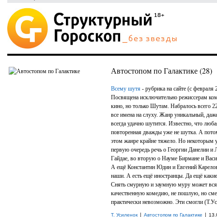
Автостопом по Галактике (28)
Всему шутя
- рубрика на сайте (с февраля 
Посвящена исключительно режиссерам ко
кино, но только Шутам. Набралось всего 2
все имена на слуху. Жанр уникальный, даж
всегда удачно шутится. Известно, что люб
повторенная дважды уже не шутка. А пото
этом жанре крайне тяжело. Но некоторым у
первую очередь речь о Георгии Данелии и 
Гайдае, во вторую о Науме Бирмане и Ва
А ещё Константин Юдин и Евгений Карелов
наши. А есть ещё иностранцы. Да ещё каки
Снять смурную и заумную муру может вся
качественную комедию, не пошлую, но с
практически невозможно. Эти смогли (Т.У
|
|
Т. Усиленок
Автостопом по Галактике
13.