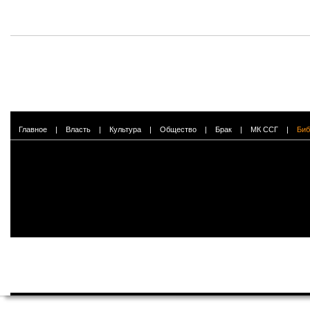
Главное
|
Власть
|
Культура
|
Общество
|
Брак
|
МК ССГ
|
Биб