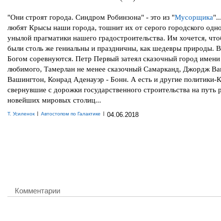
"Они строят города. Синдром Робинзона" - это из "
Мусорщика
".
любят Крысы наши города, тошнит их от серого городского одно
унылой прагматики нашего градостроительства. Им хочется, чт
были столь же гениальны и праздничны, как шедевры природы. 
Богом соревнуются. Петр Первый затеял сказочный город имени
любимого, Тамерлан не менее сказочный Самарканд, Джордж Ва
Вашингтон, Конрад Аденауэр - Бонн. А есть и другие политики-
свернувшие с дорожки государственного строительства на путь
новейших мировых столиц...
|
|
Т. Усиленок
Автостопом по Галактике
04.06.2018
Комментарии