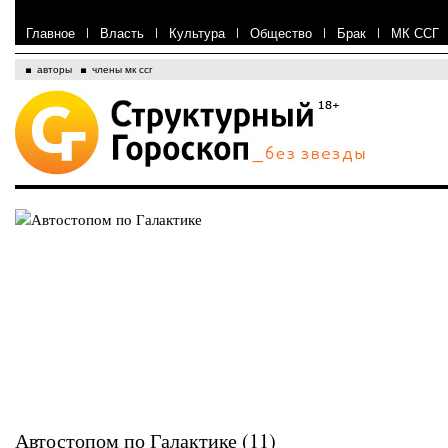
Главное
|
Власть
|
Культура
|
Общество
|
Брак
|
МК ССГ
авторы
члены мк ссг
Автостопом по Галактике (11)