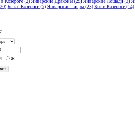
 в Козероге (2)
Январские Драконы (25)
Январские Лошади (3)
Я
20)
Бык в Козероге (5)
Январские Тигры (23)
Кот в Козероге (14)
М
Ж