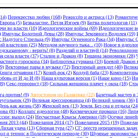
14)
Перекрестки любви (168)
Режиссёр и актриса (13)
Романтичес
Европа (5)
Безваластие. Петля Изгоев (9)
Битва политологов (11)
чи во власти (10)
Идеологические войны (69)
Идеологические в
)
Импульс Болотной Девы (28)
Импульс Земляного Водолея (19)
 Надутого Стрельца (9)
Импульс Огненного Рака (34)
Импульс О
й властелин (25)
Методом научного тыка... (10)
Новое в идеолог
дсказанному - верить! (8)
Разделяй и властвуй (14)
Революционн
я сила власти (37)
Сталин и Дракон (8)
Тишина экономики (28)
астного гороскопа (34)
Библиотека гурмана (33)
Боевой Дракон 
9)
Векторные пары в музыке (72)
Векторный анекдот (40)
Велики
Книги отчаяния (17)
Козий-рок (2)
Колдуй баба (23)
Композиторы
бовь от И до И (8)
Наша культовая версия (1)
Наше кино (15)
Ни
39)
Секс-террорист (18)
Сильная женщина плачет у окна (18)
Стра
га против! (9)
Автостопом по Галактике (22)
Балетный мастер в 
еугольник (29)
Великая дрессировщица (4)
Великий химик (36)
В
День как жизнь (58)
Женский век (13)
Земля. Без сна и отдыха (24
ова (81)
Коллапс идеологии (48)
Космические промахи (16)
Липк
сии: выход (24)
Несчастные Крысы Америки (18)
Осечки линейн
ия 2013 (44)
Пожелания 2014 (17)
Пожелания 2015 (19)
Пожелан
Лихая удача (13)
Сборная тура (27)
СГ: реестр нерешенных задач 
ол и теннис в Политическом периоде (30)
Шумные экономисты (