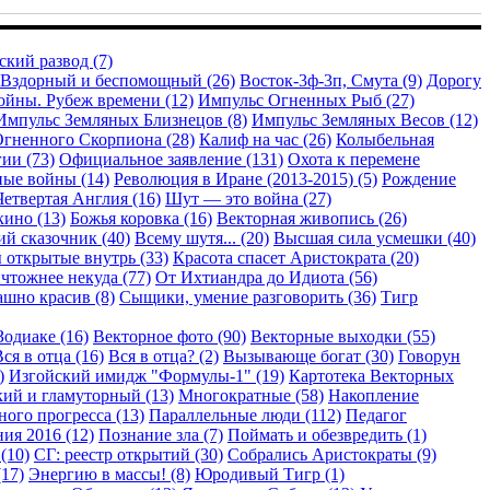
кий развод (7)
Вздорный и беспомощный (26)
Восток-3ф-3п, Смута (9)
Дорогу
ойны. Рубеж времени (12)
Импульс Огненных Рыб (27)
Импульс Земляных Близнецов (8)
Импульс Земляных Весов (12)
гненного Скорпиона (28)
Калиф на час (26)
Колыбельная
ии (73)
Официальное заявление (131)
Охота к перемене
ые войны (14)
Революция в Иране (2013-2015) (5)
Рождение
Четвертая Англия (16)
Шут — это война (27)
кино (13)
Божья коровка (16)
Векторная живопись (26)
й сказочник (40)
Всему шутя... (20)
Высшая сила усмешки (40)
 открытые внутрь (33)
Красота спасет Аристократа (20)
чтожнее некуда (77)
От Ихтиандра до Идиота (56)
шно красив (8)
Сыщики, умение разговорить (36)
Тигр
Зодиаке (16)
Векторное фото (90)
Векторные выходки (55)
ся в отца (16)
Вся в отца? (2)
Вызывающе богат (30)
Говорун
)
Изгойский имидж "Формулы-1" (19)
Картотека Векторных
ий и гламуторный (13)
Многократные (58)
Накопление
ого прогресса (13)
Параллельные люди (112)
Педагог
ия 2016 (12)
Познание зла (7)
Поймать и обезвредить (1)
(10)
СГ: реестр открытий (30)
Собрались Аристократы (9)
17)
Энергию в массы! (8)
Юродивый Тигр (1)