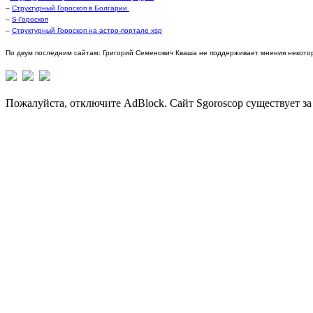
–
Структурный Гороскоп в Болгарии
–
S-Гороскоп
–
Структурный Гороскоп на астро-портале xsp
По двум последним сайтам: Григорий Семенович Кваша не поддерживает мнения некотор
Пожалуйста, отключите AdBlock. Сайт Sgoroscop существует за