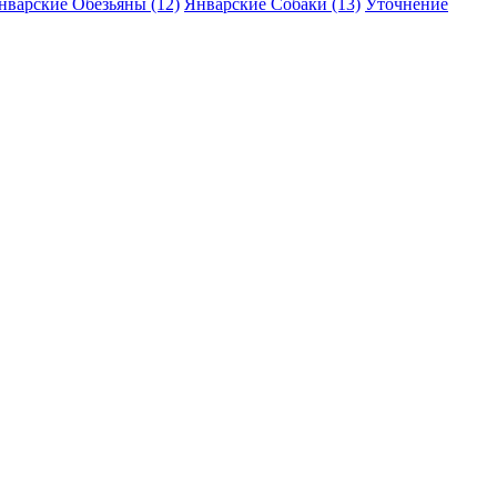
нварские Обезьяны (12)
Январские Собаки (13)
Уточнение