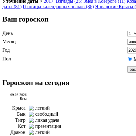
Уточнение даты >
2017. Взгляды (25)
Змея в Козероге (11)
Коза
даты (81)
Границы календарных знаков (86)
Январские Крысы (
Ваш гороскоп
День
Месяц
Год
Пол
Гороскоп на сегодня
09.08.2026
Коза
Крыса
легкий
Бык
свободный
Тигр
лихая удача
Кот
презентация
Дракон
легкий