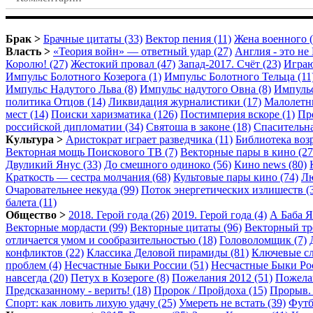
Брак >
Брачные цитаты (33)
Вектор пения (11)
Жена военного (
Власть >
«Теория войн» — ответный удар (27)
Англия - это не 
Королю! (27)
Жестокий провал (47)
Запад-2017. Счёт (23)
Играю
Импульс Болотного Козерога (1)
Импульс Болотного Тельца (11
Импульс Надутого Льва (8)
Импульс надутого Овна (8)
Импульс
политика Отцов (14)
Ликвидация журналистики (17)
Малолетни
мест (14)
Поиски харизматика (126)
Постимперия вскоре (1)
Пре
российской дипломатии (34)
Святоша в законе (18)
Спасительна
Культура >
Аристократ играет разведчика (11)
Библиотека возр
Векторная мощь Поискового ТВ (7)
Векторные пары в кино (27
Двуликий Янус (33)
До смешного одиноко (56)
Кино news (80)
Краткость — сестра молчания (68)
Культовые пары кино (74)
Лю
Очаровательнее некуда (99)
Поток энергетических излишеств (
балета (11)
Общество >
2018. Герой года (26)
2019. Герой года (4)
А Баба Я
Векторные мордасти (99)
Векторные цитаты (96)
Векторный тр
отличается умом и сообразительностью (18)
Головоломщик (7)
конфликтов (22)
Классика Деловой пирамиды (81)
Ключевые сл
проблем (4)
Несчастные Быки России (51)
Несчастные Быки Рос
навсегда (20)
Петух в Козероге (8)
Пожелания 2012 (51)
Пожелан
Предсказанному - верить! (18)
Пророк / Пройдоха (15)
Прорыв. 
Спорт: как ловить лихую удачу (25)
Умереть не встать (39)
Футб