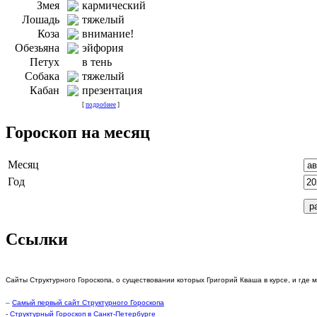
Змея
кармический
Лошадь
тяжелый
Коза
внимание!
Обезьяна
эйфория
Петух
в тень
Собака
тяжелый
Кабан
презентация
[
подробнее
]
Гороскоп на месяц
Месяц
Год
Ссылки
Сайты Структурного Гороскопа, о существовании которых Григорий Кваша в курсе, и где 
–
Самый первый сайт Структурного Гороскопа
-
Структурный Гороскоп в Санкт-Петербурге