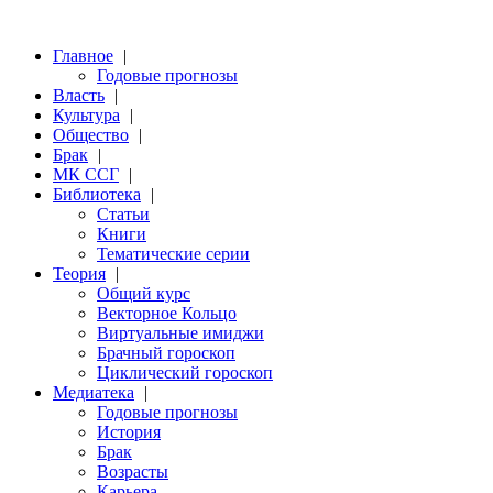
Главное
|
Годовые прогнозы
Власть
|
Культура
|
Общество
|
Брак
|
МК ССГ
|
Библиотека
|
Статьи
Книги
Тематические серии
Теория
|
Общий курс
Векторное Кольцо
Виртуальные имиджи
Брачный гороскоп
Циклический гороскоп
Медиатека
|
Годовые прогнозы
История
Брак
Возрасты
Карьера