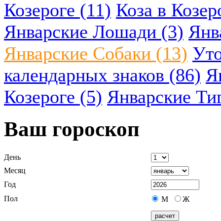
Козероге (11)
Коза в Козеро
Январские Лошади (3)
Янв
Январские Собаки (13)
Уто
календарных знаков (86)
Я
Козероге (5)
Январские Ти
Ваш гороскоп
День
Месяц
Год
Пол
М
Ж