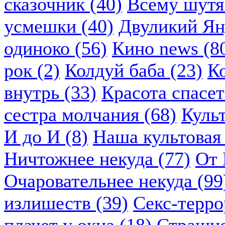
сказочник (40)
Всему шутя.
усмешки (40)
Двуликий Ян
одиноко (56)
Кино news (8
рок (2)
Колдуй баба (23)
К
внутрь (33)
Красота спасет
сестра молчания (68)
Куль
И до И (8)
Наша культовая 
Ничтожнее некуда (77)
От 
Очаровательнее некуда (99
излишеств (39)
Секс-терро
плачет у окна (18)
Страшно