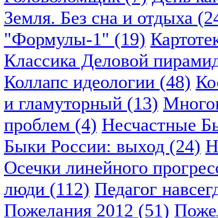
Земля. Без сна и отдыха (2
"Формулы-1" (19)
Картоте
Классика Деловой пирамид
Коллапс идеологии (48)
Ко
и гламуторный (13)
Многок
проблем (4)
Несчастные Бы
Быки России: выход (24)
Н
Осечки линейного прогресс
люди (112)
Педагог навсегд
Пожелания 2012 (51)
Пожел