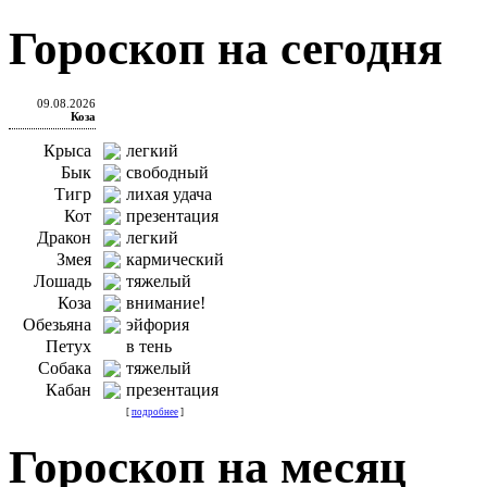
Гороскоп на сегодня
09.08.2026
Коза
Крыса
легкий
Бык
свободный
Тигр
лихая удача
Кот
презентация
Дракон
легкий
Змея
кармический
Лошадь
тяжелый
Коза
внимание!
Обезьяна
эйфория
Петух
в тень
Собака
тяжелый
Кабан
презентация
[
подробнее
]
Гороскоп на месяц