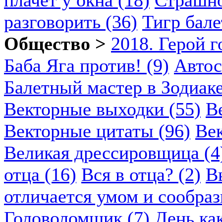
разговорить (36)
Тигр бале
Общество >
2018. Герой г
Баба Яга против! (9)
Автос
Балетный мастер в Зодиаке
Векторные выходки (55)
В
Векторные цитаты (96)
Век
Великая дрессировщица (4
отца (16)
Вся в отца? (2)
В
отличается умом и сообраз
Головоломщик (7)
День ка