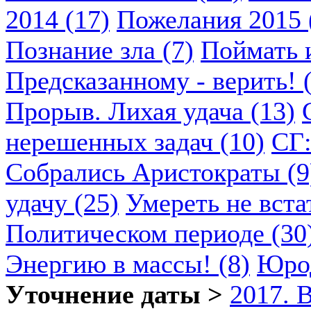
2014 (17)
Пожелания 2015 
Познание зла (7)
Поймать и
Предсказанному - верить! 
Прорыв. Лихая удача (13)
нерешенных задач (10)
СГ:
Собрались Аристократы (9
удачу (25)
Умереть не вста
Политическом периоде (30
Энергию в массы! (8)
Юрод
Уточнение даты >
2017. 