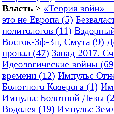
Власть >
«Теория войн» —
это не Европа (5)
Безвалас
политологов (11)
Вздорный
Восток-3ф-3п, Смута (9)
Д
провал (47)
Запад-2017. Сч
Идеологические войны (69
времени (12)
Импульс Огн
Болотного Козерога (1)
Им
Импульс Болотной Девы (2
Водолея (19)
Импульс Земл