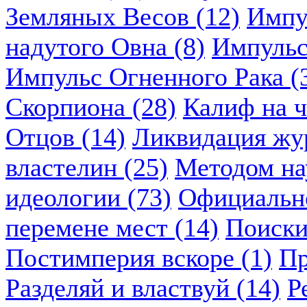
Земляных Весов (12)
Импу
надутого Овна (8)
Импульс
Импульс Огненного Рака (
Скорпиона (28)
Калиф на ч
Отцов (14)
Ликвидация жу
властелин (25)
Методом нау
идеологии (73)
Официально
перемене мест (14)
Поиски
Постимперия вскоре (1)
Пр
Разделяй и властвуй (14)
Р