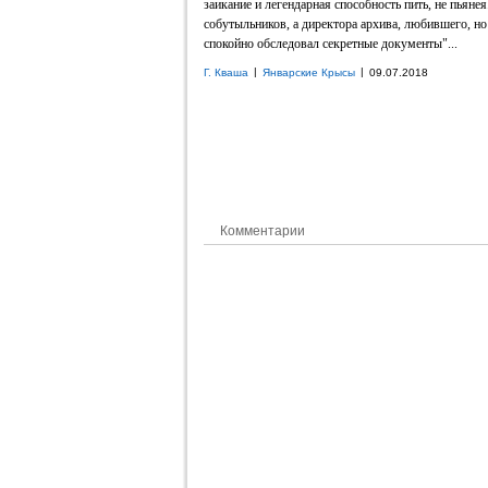
заикание и легендарная способность пить, не пьянея
собутыльников, а директора архива, любившего, но
спокойно обследовал секретные документы"...
|
|
Г. Кваша
Январские Крысы
09.07.2018
Комментарии