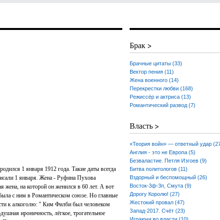
Брак >
Брачные цитаты (33)
Вектор пения (11)
Жена военного (14)
Перекрестки любви (168)
Режиссёр и актриса (13)
Романтический развод (7)
Власть >
«Теория войн» — ответный удар (2
Англия - это не Европа (5)
Безваластие. Петля Изгоев (9)
родился 1 января 1912 года. Такие даты всегда
Битва политологов (11)
исали 1 января. Жена - Руфина Пухова
Вздорный и беспомощный (26)
Восток-3ф-3п, Смута (9)
я жена, на которой он женился в 60 лет. А вот
Дорогу Королю! (27)
 была с ним в Романтическом союзе. Но главные
Жестокий провал (47)
сти к алкоголю: " Ким Филби был человеком
Запад-2017. Счёт (23)
душная ироничность, лёгкое, трогательное
Играючи во власти (10)