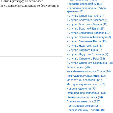
. Попав в разведку, он легко завел
Идеологические войны (69)
 не умевшего пить, допаивал до бесчувствия и
Идеологические войны. Рубеж
времени (12)
Импульс Огненных Рыб (27)
Импульс Болотного Козерога (1)
Импульс Болотного Тельца (11)
Импульс Болотной Девы (28)
Импульс Земляного Водолея (19)
Импульс Земляных Близнецов (8)
Импульс Земляных Весов (12)
Импульс Надутого Льва (8)
Импульс надутого Овна (8)
Импульс Надутого Стрельца (9)
Импульс Огненного Рака (34)
Импульс Огненного Скорпиона (28)
Калиф на час (26)
Колыбельная политика Отцов (14)
Ликвидация журналистики (17)
Малолетний властелин (25)
Методом научного тыка... (10)
Новое в идеологии (73)
Официальное заявление (131)
Охота к перемене мест (14)
Поиски харизматика (126)
Постимперия вскоре (1)
Предсказанному - верить! (8)