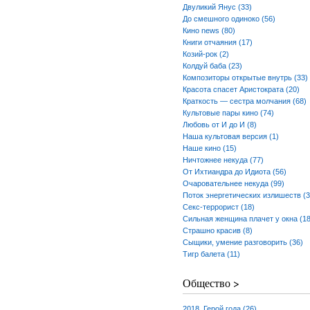
Двуликий Янус (33)
До смешного одиноко (56)
Кино news (80)
Книги отчаяния (17)
Козий-рок (2)
Колдуй баба (23)
Композиторы открытые внутрь (33)
Красота спасет Аристократа (20)
Краткость — сестра молчания (68)
Культовые пары кино (74)
Любовь от И до И (8)
Наша культовая версия (1)
Наше кино (15)
Ничтожнее некуда (77)
От Ихтиандра до Идиота (56)
Очаровательнее некуда (99)
Поток энергетических излишеств (3
Секс-террорист (18)
Сильная женщина плачет у окна (18
Страшно красив (8)
Сыщики, умение разговорить (36)
Тигр балета (11)
Общество >
2018. Герой года (26)