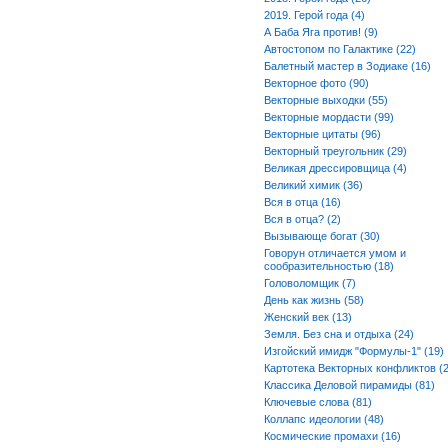
2019. Герой года (4)
А Баба Яга против! (9)
Автостопом по Галактике (22)
Балетный мастер в Зодиаке (16)
Векторное фото (90)
Векторные выходки (55)
Векторные мордасти (99)
Векторные цитаты (96)
Векторный треугольник (29)
Великая дрессировщица (4)
Великий химик (36)
Вся в отца (16)
Вся в отца? (2)
Вызывающе богат (30)
Говорун отличается умом и
сообразительностью (18)
Головоломщик (7)
День как жизнь (58)
Женский век (13)
Земля. Без сна и отдыха (24)
Изгойский имидж "Формулы-1" (19)
Картотека Векторных конфликтов (2
Классика Деловой пирамиды (81)
Ключевые слова (81)
Коллапс идеологии (48)
Космические промахи (16)