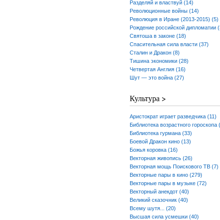
Разделяй и властвуй (14)
Революционные войны (14)
Революция в Иране (2013-2015) (5)
Рождение российской дипломатии (
Святоша в законе (18)
Спасительная сила власти (37)
Сталин и Дракон (8)
Тишина экономики (28)
Четвертая Англия (16)
Шут — это война (27)
Культура >
Аристократ играет разведчика (11)
Библиотека возрастного гороскопа 
Библиотека гурмана (33)
Боевой Дракон кино (13)
Божья коровка (16)
Векторная живопись (26)
Векторная мощь Поискового ТВ (7)
Векторные пары в кино (279)
Векторные пары в музыке (72)
Векторный анекдот (40)
Великий сказочник (40)
Всему шутя... (20)
Высшая сила усмешки (40)