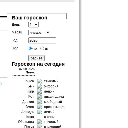
Ваш гороскоп
День
Месяц
Год
Пол
М
Ж
Гороскоп на сегодня
07.08.2026
Петух
Крыса
тяжелый
7)
Бык
эйфория
Тигр
легкий
Кот
лихая удача
Дракон
свободный
Змея
презентация
Лошадь
легкий
Коза
в тень
Обезьяна
тяжелый
Петух
внимание!