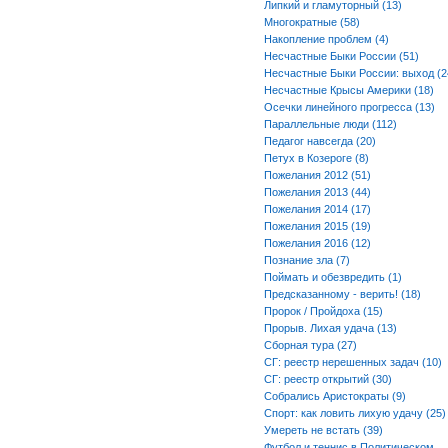
Липкий и гламуторный (13)
Многократные (58)
Накопление проблем (4)
Несчастные Быки России (51)
Несчастные Быки России: выход (2
Несчастные Крысы Америки (18)
Осечки линейного прогресса (13)
Параллельные люди (112)
Педагог навсегда (20)
Петух в Козероге (8)
Пожелания 2012 (51)
Пожелания 2013 (44)
Пожелания 2014 (17)
Пожелания 2015 (19)
Пожелания 2016 (12)
Познание зла (7)
Поймать и обезвредить (1)
Предсказанному - верить! (18)
Пророк / Пройдоха (15)
Прорыв. Лихая удача (13)
Сборная тура (27)
СГ: реестр нерешенных задач (10)
СГ: реестр открытий (30)
Собрались Аристократы (9)
Спорт: как ловить лихую удачу (25)
Умереть не встать (39)
Футбол и теннис в Политическом