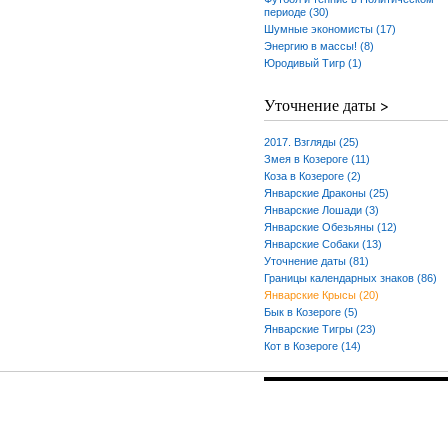
периоде (30)
Шумные экономисты (17)
Энергию в массы! (8)
Юродивый Тигр (1)
Уточнение даты >
2017. Взгляды (25)
Змея в Козероге (11)
Коза в Козероге (2)
Январские Драконы (25)
Январские Лошади (3)
Январские Обезьяны (12)
Январские Собаки (13)
Уточнение даты (81)
Границы календарных знаков (86)
Январские Крысы (20)
Бык в Козероге (5)
Январские Тигры (23)
Кот в Козероге (14)