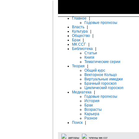
Главное
|
Годовые прогнозы
Власть
|
Культура
|
Общество
|
Брак
|
МК ССГ
|
Библиотека
|
Статьи
Книги
Тематические серии
Теория
|
Общий курс
Векторное Кольцо
Виртуальные имиджи
Брачный гороскоп
Циклический гороскоп
Медиатека
|
Годовые прогнозы
История
Брак
Возрасты
Карьера
Разное
Поиск
|
авторы
члены мк ссг