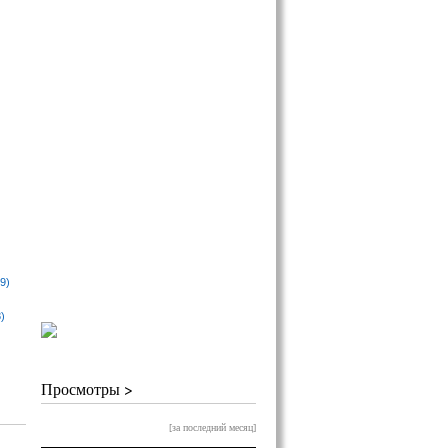
9)
)
Просмотры >
[за последний месяц]