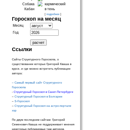
Собака
кармический
Кабан
в тень
[
подробнее
]
Гороскоп на месяц
Месяц
Год
Ссылки
Сайты Структурного Гороскопа, о
существовании которых Григорий Кваша в
курсе, и где можно встретить публикации
автора:
–
Самый первый сайт Структурного
Гороскопа
-
Структурный Гороскоп в Санкт-Петербурге
–
Структурный Гороскоп в Болгарии
–
S-Гороскоп
–
Структурный Гороскоп на астро-портале
xsp
По двум последним сайтам: Григорий
Семенович Кваша не поддерживает мнения
некоторых публикуемых там авторов.