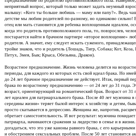
Предназначение по родителю противоположного пола. Наверное
неприятный вопрос, который только может задать неумный взро
малышу: «Кого ты больше любишь — маму или папу?». Ведь чащ
детстве мы любим родителей по-разному, но одинаково сильно! 
отец или мать становится для ребенка воплощенным идеалом, о
когда это родитель противоположного пола, то, повзрослев, чело
постарается найти в брачном партнере «второе воплощение» лю
родителя. А значит, ему следует искать суженого, принадлежаще
тройке знаков, что и родитель (Лошадь, Тигр, Собака; Кот, Коза,
Петух, Змея, Бык; Крыса, Обезьяна, Дракон).
Возрастное предназначение. Жизнь человека делится на возраст
периоды, для каждого из которых есть свой идеал брака. Но имей
до 24 лет брачное предназначение не действует. Итак, первый пе
брака по возрастному предназначению — от 24 лет до 31 года. Э
возраст, ориентирующий на романтический брак. Возраст от 31 
лет идеален для патриархального брака. После 40 лет мужчина в
середины жизни» теряет былой интерес к хозяйству и детям, быв
просто скатывается в депрессию. Женщина же, напротив, расцвет
обретает самостоятельность. И вот результат: мужчина покидает
патриарха, начинаются сражения за лидерство в семье и в жизни.
догадаться, что это уже каноны равного брака, с его карьерным
и обострением сексуальных проблем. После 50 лет становится а