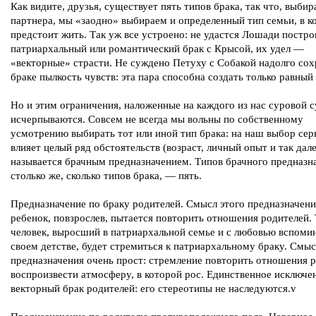
Как видите, друзья, существует пять типов брака, так что, выбир
партнера, мы «заодно» выбираем и определенный тип семьи, в к
предстоит жить. Так уж все устроено: не удастся Лошади постро
патриархальный или романтический брак с Крысой, их удел —
«векторные» страсти. Не суждено Петуху с Собакой надолго сох
браке пылкость чувств: эта пара способна создать только равный 
Но и этим ограничения, наложенные на каждого из нас суровой с
исчерпываются. Совсем не всегда мы вольны по собственному
усмотрению выбирать тот или иной тип брака: на наш выбор сер
влияет целый ряд обстоятельств (возраст, личный опыт и так дале
называется брачным предназначением. Типов брачного предназн
столько же, сколько типов брака, — пять.
Предназначение по браку родителей. Смысл этого предназначени
ребенок, повзрослев, пытается повторить отношения родителей. 
человек, выросший в патриархальной семье и с любовью вспом
своем детстве, будет стремиться к патриархальному браку. Смыс
предназначения очень прост: стремление повторить отношения р
воспроизвести атмосферу, в которой рос. Единственное исключ
векторный брак родителей: его стереотипы не наследуются.v