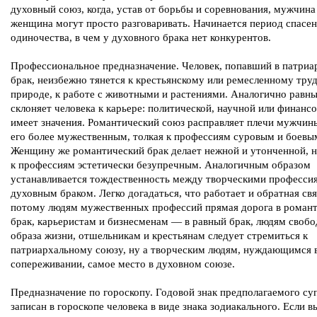
духовный союз, когда, устав от борьбы и соревнования, мужчина
женщина могут просто разговаривать. Начинается период спасен
одиночества, в чем у духовного брака нет конкурентов.
Профессиональное предназначение. Человек, попавший в патри
брак, неизбежно тянется к крестьянскому или ремесленному труд
природе, к работе с животными и растениями. Аналогично равны
склоняет человека к карьере: политической, научной или финанс
имеет значения. Романтический союз расправляет плечи мужчины
его более мужественным, толкая к профессиям суровым и боевы
Женщину же романтический брак делает нежной и утонченной, н
к профессиям эстетически безупречным. Аналогичным образом
устанавливается тождественность между творческими професси
духовным браком. Легко догадаться, что работает и обратная свя
потому людям мужественных профессий прямая дорога в роман
брак, карьеристам и бизнесменам — в равный брак, людям свобо
образа жизни, отшельникам и крестьянам следует стремиться к
патриархальному союзу, ну а творческим людям, нуждающимся 
сопереживании, самое место в духовном союзе.
Предназначение по гороскопу. Годовой знак предполагаемого су
записан в гороскопе человека в виде знака зодиакального. Если в