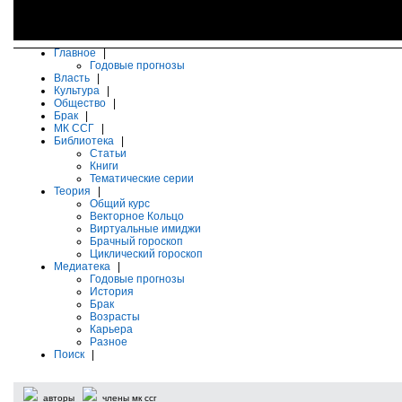
Главное
|
Годовые прогнозы
Власть
|
Культура
|
Общество
|
Брак
|
МК ССГ
|
Библиотека
|
Статьи
Книги
Тематические серии
Теория
|
Общий курс
Векторное Кольцо
Виртуальные имиджи
Брачный гороскоп
Циклический гороскоп
Медиатека
|
Годовые прогнозы
История
Брак
Возрасты
Карьера
Разное
Поиск
|
авторы
члены мк ссг