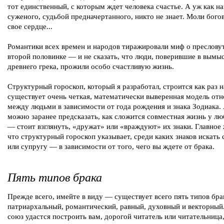
тот единственный, с которым ждет человека счастье. А уж как на
суженого, судьбой предначертанного, никто не знает. Моли бого
свое сердце...
Романтики всех времен и народов тиражировали миф о преслову
второй половинке — и не сказать, что люди, поверившие в вымы
древнего грека, прожили особо счастливую жизнь.
Структурный гороскоп, который я разработал, строится как раз н
существует очень четкая, математически выверенная модель от
между людьми в зависимости от года рождения и знака Зодиака. 
можно заранее предсказать, как сложится совместная жизнь у л
— стоит взглянуть, «дружат» или «враждуют» их знаки. Главное 
что структурный гороскоп указывает, среди каких знаков искать 
или супругу — в зависимости от того, чего вы ждете от брака.
Пять типов брака
Прежде всего, имейте в виду — существует всего пять типов бра
патриархальный, романтический, равный, духовный и векторный
союз удастся построить вам, дорогой читатель или читательница