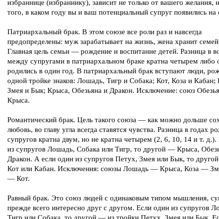
избраннице (избраннику), зависит не только от вашего желания, н
того, в каком году вы и ваш потенциальный супруг появились на 
Патриархальный брак. В этом союзе все роли раз и навсегда
предопределены: муж зарабатывает на жизнь, жена хранит семей
Главная цель семьи — рождение и воспитание детей. Разница в в
между супругами в патриархальном браке кратна четырем либо 
родились в один год. В патриархальный брак вступают люди, ро
одной тройке знаков: Лошадь, Тигр и Собака; Кот, Коза и Кабан;
Змея и Бык; Крыса, Обезьяна и Дракон. Исключение: союз Обезь
Крыса.
Романтический брак. Цель такого союза — как можно дольше со
любовь, во главу угла всегда ставятся чувства. Разница в годах р
супругов кратна двум, но не кратна четырем (2, 6, 10, 14 и т. д.)
из супругов Лошадь, Собака или Тигр, то другой — Крыса, Обез
Дракон. А если один из супругов Петух, Змея или Бык, то друго
Кот или Кабан. Исключения: союзы Лошадь — Крыса, Коза — Зм
— Кот.
Равный брак. Это союз людей с одинаковым типом мышления, с
прежде всего интересно друг с другом. Если один из супругов Л
Тигр или Собака, то другой — из тройки Петух, Змея или Бык. Е