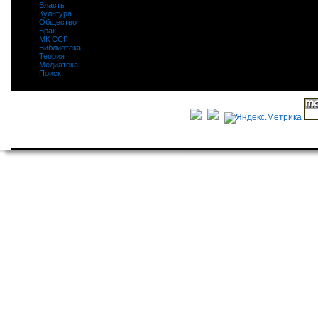
Власть
|
Культура
|
Общество
|
Брак
|
МК ССГ
|
Библиотека
|
Теория
|
Медиатека
|
Поиск
|