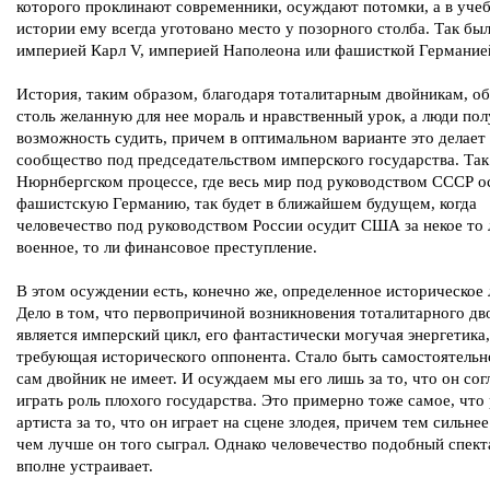
которого проклинают современники, осуждают потомки, а в уче
истории ему всегда уготовано место у позорного столба. Так был
империей Карл V, империей Наполеона или фашисткой Германие
История, таким образом, благодаря тоталитарным двойникам, об
столь желанную для нее мораль и нравственный урок, а люди по
возможность судить, причем в оптимальном варианте это делает
сообщество под председательством имперского государства. Так
Нюрнбергском процессе, где весь мир под руководством СССР о
фашистскую Германию, так будет в ближайшем будущем, когда
человечество под руководством России осудит США за некое то 
военное, то ли финансовое преступление.
В этом осуждении есть, конечно же, определенное историческое 
Дело в том, что первопричиной возникновения тоталитарного дв
является имперский цикл, его фантастически могучая энергетика,
требующая исторического оппонента. Стало быть самостоятельн
сам двойник не имеет. И осуждаем мы его лишь за то, что он сог
играть роль плохого государства. Это примерно тоже самое, что
артиста за то, что он играет на сцене злодея, причем тем сильнее
чем лучше он того сыграл. Однако человечество подобный спект
вполне устраивает.