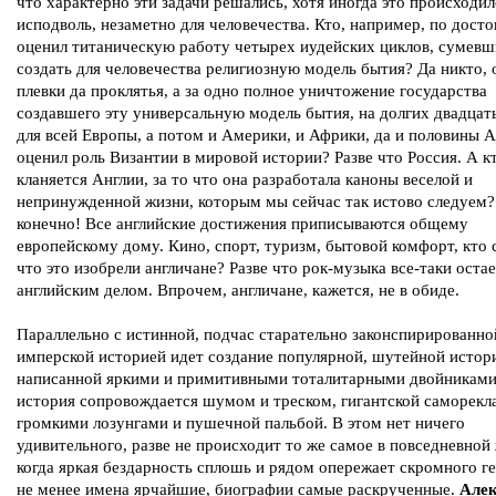
что характерно эти задачи решались, хотя иногда это происходил
исподволь, незаметно для человечества. Кто, например, по дост
оценил титаническую работу четырех иудейских циклов, сумев
создать для человечества религиозную модель бытия? Да никто, 
плевки да проклятья, а за одно полное уничтожение государства
создавшего эту универсальную модель бытия, на долгих двадцать
для всей Европы, а потом и Америки, и Африки, да и половины А
оценил роль Византии в мировой истории? Разве что Россия. А к
кланяется Англии, за то что она разработала каноны веселой и
непринужденной жизни, которым мы сейчас так истово следуем?
конечно! Все английские достижения приписываются общему
европейскому дому. Кино, спорт, туризм, бытовой комфорт, кто 
что это изобрели англичане? Разве что рок-музыка все-таки оста
английским делом. Впрочем, англичане, кажется, не в обиде.
Параллельно с истинной, подчас старательно законспирированно
имперской историей идет создание популярной, шутейной истор
написанной яркими и примитивными тоталитарными двойниками
история сопровождается шумом и треском, гигантской саморекл
громкими лозунгами и пушечной пальбой. В этом нет ничего
удивительного, разве не происходит то же самое в повседневной
когда яркая бездарность сплошь и рядом опережает скромного ге
не менее имена ярчайшие, биографии самые раскрученные.
Але