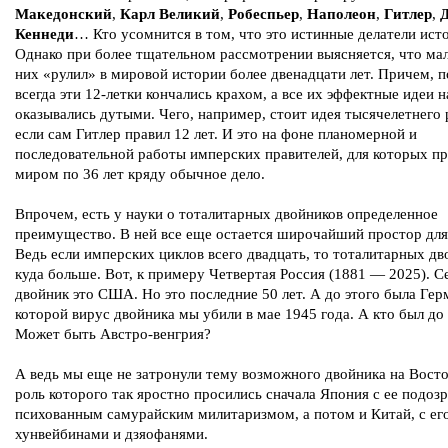
Македонский
,
Карл Великий
,
Робеспьер
,
Наполеон
,
Гитлер
,
Кеннеди
… Кто усомнится в том, что это истинные делатели ист
Однако при более тщательном рассмотрении выясняется, что мал
них «рулил» в мировой истории более двенадцати лет. Причем, 
всегда эти 12-летки кончались крахом, а все их эффектные идеи 
оказывались дутыми. Чего, например, стоит идея тысячелетнего 
если сам Гитлер правил 12 лет. И это на фоне планомерной и
последовательной работы имперских правителей, для которых пр
миром по 36 лет кряду обычное дело.
Впрочем, есть у науки о тоталитарных двойников определенное
преимущество. В ней все еще остается широчайший простор для
Ведь если имперских циклов всего двадцать, то тоталитарных дв
куда больше. Вот, к примеру Четвертая Россия (1881 — 2025). 
двойник это США. Но это последние 50 лет. А до этого была Гер
которой вирус двойника мы убили в мае 1945 года. А кто был до
Может быть Австро-венгрия?
А ведь мы еще не затронули тему возможного двойника на Восто
роль которого так яростно просились сначала Япония с ее подоз
психованным самурайским милитаризмом, а потом и Китай, с ег
хунвейбинами и дзяофанями.