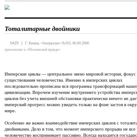
Тоталитарные двойники
|
5425
Г. Кваша, «Зазеркалье» №163, 06.09.2006
приложение к «Московской правде»
Имперские циклы — центральное звено мировой истории, фокус 
существования человечества. Именно в имперских циклах
последовательно прописана вся программа трансформаций наше
цивилизации. Впрочем изучение внутреннего устройства имперс
циклов без учета внешней обстановки практически ничего не дае
имперский прогресс можно увидеть только на фоне застоя в ок
мире.
Особенно же важно взаимодействие имперских циклов с тотали
двойниками. Дело в том, что момент имперского прорыва не все
человечество воспринимает пассивно. Всегда находится государс