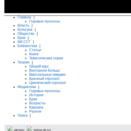
Главное
|
Годовые прогнозы
Власть
|
Культура
|
Общество
|
Брак
|
МК ССГ
|
Библиотека
|
Статьи
Книги
Тематические серии
Теория
|
Общий курс
Векторное Кольцо
Виртуальные имиджи
Брачный гороскоп
Циклический гороскоп
Медиатека
|
Годовые прогнозы
История
Брак
Возрасты
Карьера
Разное
Поиск
|
авторы
члены мк ссг