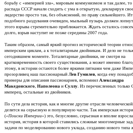
борьбу с «империей зла», мировым коммунизмом и так далее, то
распада СССР начали сходить с ума в открытую, декларируя сво
лидерство просто так, без объяснений, по праву сильнейшего. Ит
подобного раздувания очевиден, мыльный пузырь должен лопнут
этого взрыва стремительно приближается. Ждать осталось совсе
долго, взрыв наступит не позже середины 2007 года.
Таким образом, самый яркий прогноз исторической теории относ
имперским циклам, а к тоталитарным двойникам. И дело не тольк
сегодняшнем моменте. Тоталитарные двойники, не смотря на
кратковременность своего существования, а может именно благ
этому, в истории остаются более яркими пятнами чем даже Импе
прозорливец наш пассионарный
Лев Гумилев
, когда ему понадо
примеры для описания пассионариев, вспомнил
Александра
Македонского
,
Наполеона
и
Суллу
. Из перечисленных только 
имперец, остальные из двойников.
По сути дела история, как и многие другие отрасли человеческой
делится на серьезную и популярную части. Так имперская истор
(
«Поиски Империи»
) это, безусловно, серьезная и вполне взросл
история, история в которой ставились сложные многомерные зад
задачи по моделированию нового уклада, созданию нового типа 