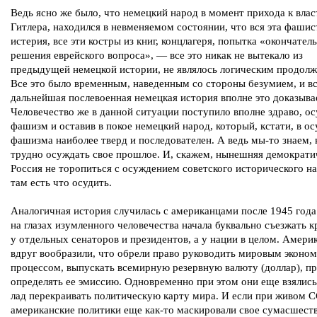
Ведь ясно же было, что немецкий народ в момент прихода к влас
Гитлера, находился в невменяемом состоянии, что вся эта фашис
истерия, все эти костры из книг, концлагеря, попытка «окончател
решения еврейского вопроса», — все это никак не вытекало из
предыдущей немецкой истории, не являлось логическим продолж
Все это было временным, наведенным со стороны безумием, и в
дальнейшая послевоенная немецкая история вполне это доказыва
Человечество же в данной ситуации поступило вполне здраво, ос
фашизм и оставив в покое немецкий народ, который, кстати, в о
фашизма наиболее тверд и последователен. А ведь мы-то знаем, 
трудно осуждать свое прошлое. И, скажем, нынешняя демократи
Россия не торопиться с осуждением советского исторического на
там есть что осудить.
Аналогичная история случилась с американцами после 1945 года
на глазах изумленного человечества начала буквально съезжать 
у отдельных сенаторов и президентов, а у нации в целом. Амери
вдруг вообразили, что обрели право руководить мировым эконо
процессом, выпускать всемирную резервную валюту (доллар), п
определять ее эмиссию. Одновременно при этом они еще взялись
лад перекраивать политическую карту мира. И если при живом С
американские политики еще как-то маскировали свое сумасшест