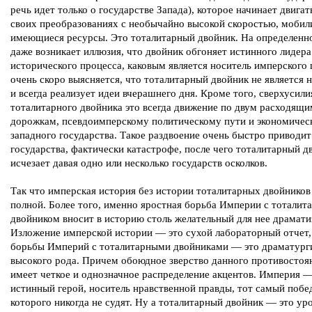
речь идет только о государстве Запада), которое начинает двигат
своих преобразованиях с необычайно высокой скоростью, мобил
имеющиеся ресурсы. Это тоталитарный двойник. На определенн
даже возникает иллюзия, что двойник обгоняет истинного лидера
исторического процесса, каковым является носитель имперского 
очень скоро выясняется, что тоталитарный двойник не является 
и всегда реализует идеи вчерашнего дня. Кроме того, сверхусили
тоталитарного двойника это всегда движение по двум расходящи
дорожкам, псевдоимперскому политическому пути и экономичес
западного государства. Такое раздвоение очень быстро приводит
государства, фактически катастрофе, после чего тоталитарный д
исчезает давая одно или несколько государств осколков.
Так что имперская история без истории тоталитарных двойников
полной. Более того, именно яростная борьба Империи с тоталит
двойником вносит в историю столь желательный для нее драмати
Изложение имперской истории — это сухой лабораторный отчет,
борьбы Империй с тоталитарными двойниками — это драматург
высокого рода. Причем обоюдное зверство данного противостоян
имеет четкое и однозначное распределение акцентов. Империя —
истинный герой, носитель нравственной правды, тот самый побе
которого никогда не судят. Ну а тоталитарный двойник — это ур