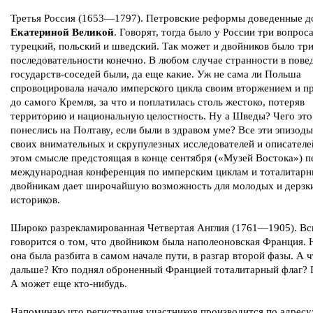
Третья Россия (1653—1797). Петровские реформы доведенные д
Екатериной Великой
. Говорят, тогда было у России три вопроса
турецкий, польский и шведский. Так может и двойников было три
последовательности конечно. В любом случае странности в пове
государств-соседей были, да еще какие. Уж не сама ли Польша
спровоцировала начало имперского цикла своим вторжением и п
до самого Кремля, за что и поплатилась столь жестоко, потеряв
территорию и национальную целостность. Ну а Шведы? Чего это
понеслись на Полтаву, если были в здравом уме? Все эти эпизод
своих внимательных и скрупулезных исследователей и описателе
этом смысле предстоящая в конце сентября («Музей Востока») п
международная конференция по имперским циклам и тоталитар
двойникам дает широчайшую возможность для молодых и дерзк
историков.
Широко разрекламированная Четвертая Англия (1761—1905). В
говорится о том, что двойником была наполеоновская Франция. 
она была разбита в самом начале пути, в разгар второй фазы. А 
дальше? Кто поднял оброненный Францией тоталитарный флаг? 
А может еще кто-нибудь.
Напоминаю что регистрация участников производится по адресу: