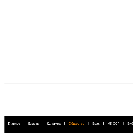
Главное
|
Власть
|
Культура
|
Общество
|
Брак
|
МК ССГ
|
Биб