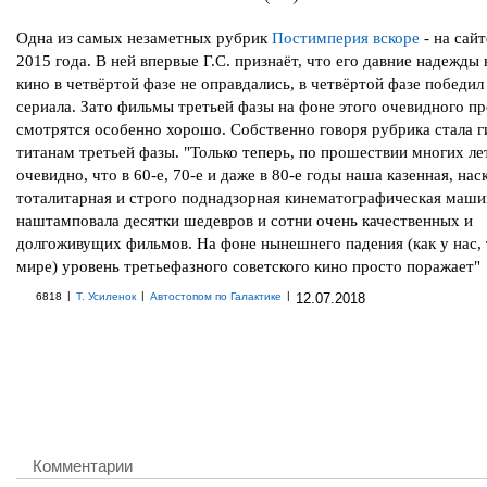
Одна из самых незаметных рубрик
Постимперия вскоре
- на сайт
2015 года. В ней впервые Г.С. признаёт, что его давние надежды
кино в четвёртой фазе не оправдались, в четвёртой фазе победил
сериала. Зато фильмы третьей фазы на фоне этого очевидного пр
смотрятся особенно хорошо. Собственно говоря рубрика стала 
титанам третьей фазы. "Только теперь, по прошествии многих ле
очевидно, что в 60-е, 70-е и даже в 80-е годы наша казенная, нас
тоталитарная и строго поднадзорная кинематографическая маши
наштамповала десятки шедевров и сотни очень качественных и
долгоживущих фильмов. На фоне нынешнего падения (как у нас, 
мире) уровень третьефазного советского кино просто поражает"
|
|
|
6818
Т. Усиленок
Автостопом по Галактике
12.07.2018
Комментарии