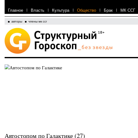
Главное
|
Власть
|
Культура
|
Общество
|
Брак
|
МК ССГ
авторы
члены мк ссг
Автостопом по Галактике (27)